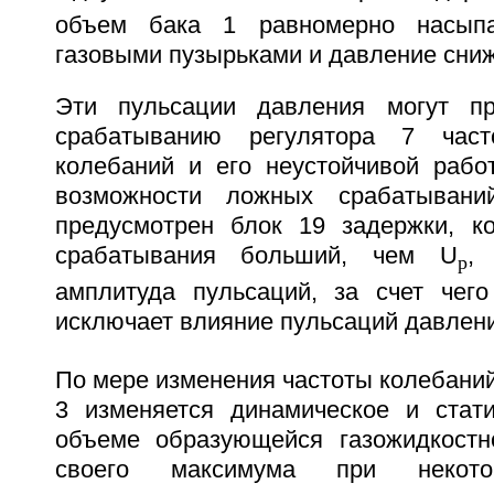
объем бака 1 равномерно насыпа
газовыми пузырьками и давление сниж
Эти пульсации давления могут п
срабатыванию регулятора 7 час
колебаний и его неустойчивой рабо
возможности ложных срабатывани
предусмотрен блок 19 задержки, к
срабатывания больший, чем U
,
р
амплитуда пульсаций, за счет чег
исключает влияние пульсаций давления
По мере изменения частоты колебаний
3 изменяется динамическое и стат
объеме образующейся газожидкостн
своего максимума при некот