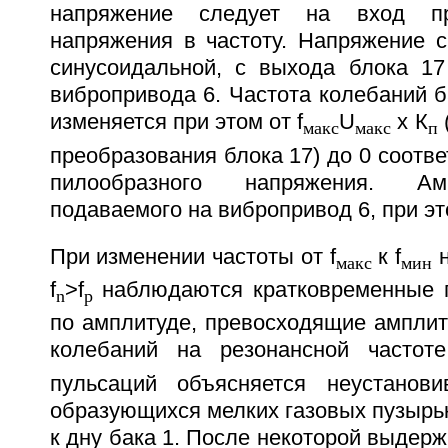
напряжение следует на вход пр
напряжения в частоту. Напряжение с
синусоидальной, с выхода блока 17
вибропривода 6. Частота колебаний б
изменяется при этом от f
U
х К
макс
макс
п
преобразования блока 17) до 0 соотв
пилообразного напряжения. Ам
подаваемого на вибропривод 6, при э
При изменении частоты от f
к f
н
макс
мин
f
>f
наблюдаются кратковременные 
n
p
по амплитуде, превосходящие амплит
колебаний на резонансной частоте
пульсаций объясняется неустанов
образующихся мелких газовых пузырьк
к дну бака 1. После некоторой выдержк