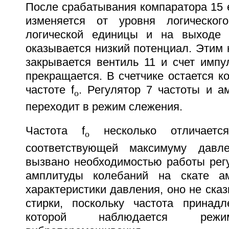
После срабатывания компаратора 15 
изменяется от уровня логическо
логической единицы и на выходе
оказывается низкий потенциал. Этим
закрывается вентиль 11 и счет импу
прекращается. В счетчике остается к
частоте f
. Регулятор 7 частоты и а
o
переходит в режим слежения.
Частота f
несколько отличаетс
o
соответствующей максимуму давл
вызвано необходимостью работы регу
амплитуды колебаний на скате амп
характеристики давления, оно не сказ
стирки, поскольку частота принад
которой наблюдается режи