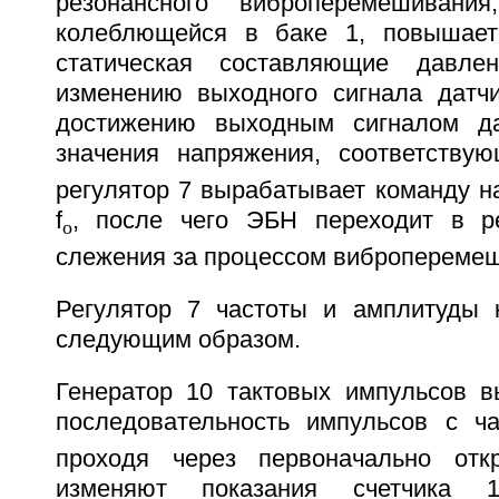
резонансного виброперемешивани
колеблющейся в баке 1, повышает
статическая составляющие давле
изменению выходного сигнала датч
достижению выходным сигналом да
значения напряжения, соответству
регулятор 7 вырабатывает команду н
f
, после чего ЭБН переходит в р
o
слежения за процессом вибропереме
Регулятор 7 частоты и амплитуды 
следующим образом.
Генератор 10 тактовых импульсов 
последовательность импульсов с ча
проходя через первоначально отк
изменяют показания счетчика 