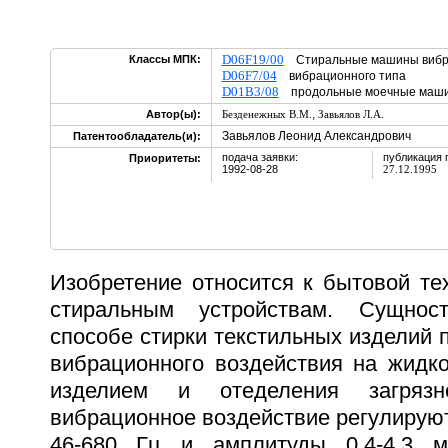
D06F19/00
Классы МПК:
Стиральные машины вибра
D06F7/04
вибрационного типа
D01B3/08
продольные моечные ма
,
Автор(ы):
Безденежных В.М.
Завьялов Л.А.
Завьялов Леонид Александрович
Патентообладатель(и):
подача заявки:
публикация 
Приоритеты:
1992-08-28
27.12.1995
Изобретение относится к бытовой тех
стиральным устройствам. Сущнос
способе стирки текстильных изделий 
вибрационного воздействия на жидко
изделием и отеделения загряз
вибрационное воздействие регулируют
46-680 Гц и амплитуды 0,4-4,3 