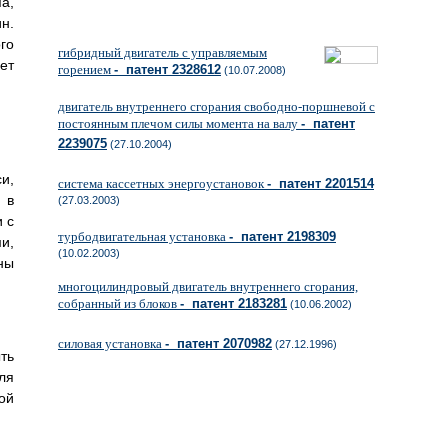
а,
н.
го
гибридный двигатель с управляемым
ет
горением
- патент 2328612
(10.07.2008)
двигатель внутреннего сгорания свободно-поршневой с
постоянным плечом силы момента на валу
- патент
2239075
(27.10.2004)
и,
система кассетных энергоустановок
- патент 2201514
 в
(27.03.2003)
 с
турбодвигательная установка
- патент 2198309
и,
(10.02.2003)
ны
многоцилиндровый двигатель внутреннего сгорания,
собранный из блоков
- патент 2183281
(10.06.2002)
силовая установка
- патент 2070982
(27.12.1996)
ть
ля
ой