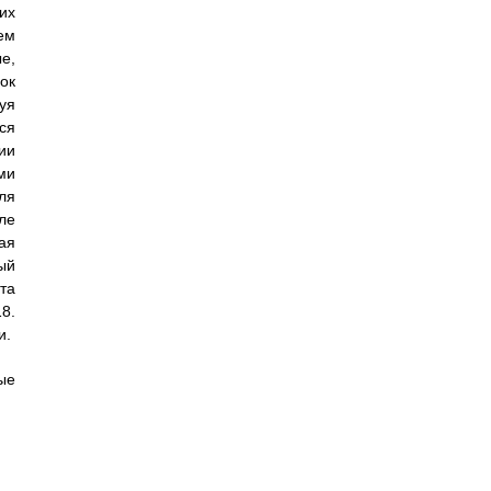
их
ем
е,
ок
уя
ся
ии
ми
ля
ле
ая
ый
та
8.
и.
ые