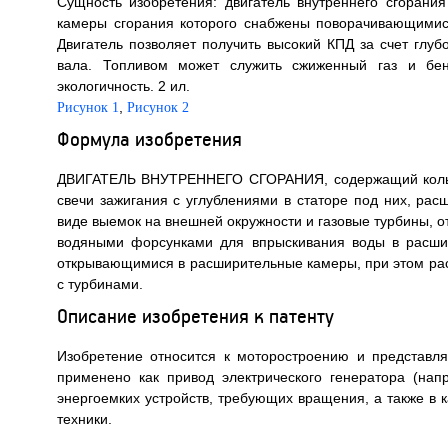
Сущность изобретения: двигатель внутреннего сгорания
камеры сгорания которого снабжены поворачивающимися
Двигатель позволяет получить высокий КПД за счет глуб
вала. Топливом может служить сжиженный газ и бен
экологичность. 2 ил.
,
Рисунок 1
Рисунок 2
Формула изобретения
ДВИГАТЕЛЬ ВНУТРЕННЕГО СГОРАНИЯ, содержащий кольце
свечи зажигания с углублениями в статоре под них, ра
виде выемок на внешней окружности и газовые турбины, о
водяными форсунками для впрыскивания воды в расши
открывающимися в расширительные камеры, при этом р
с турбинами.
Описание изобретения к патенту
Изобретение относится к моторостроению и представля
применено как привод электрического генератора (нап
энергоемких устройств, требующих вращения, а также в 
техники.