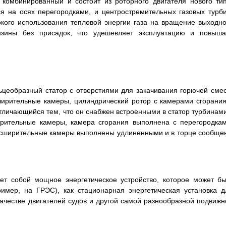
 комбинированный и состоит из роторного двигателя нового тип
 на осях перегородками, и центростремительных газовых турби
окого использования тепловой энергии газа на вращение выходно
зины без присадок, что удешевляет эксплуатацию и повыша
образный статор с отверстиями для закачивания горючей смес
сширительные камеры, цилиндрический ротор с камерами сгорания
тличающийся тем, что он снабжен встроенными в статор турбинами
рительные камеры, камера сгорания выполнена с перегородкам
асширительные камеры выполнены удлиненными и в торце сообще
ет собой мощное энергетическое устройство, которое может бы
ример, на ГРЭС), как стационарная энергетическая установка д
качестве двигателей судов и другой самой разнообразной подвижн