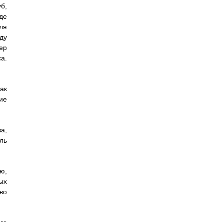
б,
де
ля
ду
ер
а.
ак
ие
а,
ль
ю,
ых
во