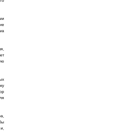
го
ми
ие
ма
я,
ет
ую
ых
ку
ор
ля
а,
бы
и,