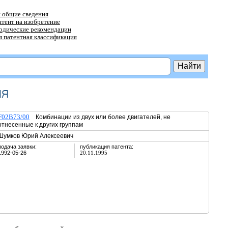
 общие сведения
атент на изобретение
тодические рекомендации
 патентная классификация
ия
F02B73/00
Комбинации из двух или более двигателей, не
отнесенные к других группам
Шумков Юрий Алексеевич
подача заявки:
публикация патента:
1992-05-26
20.11.1995