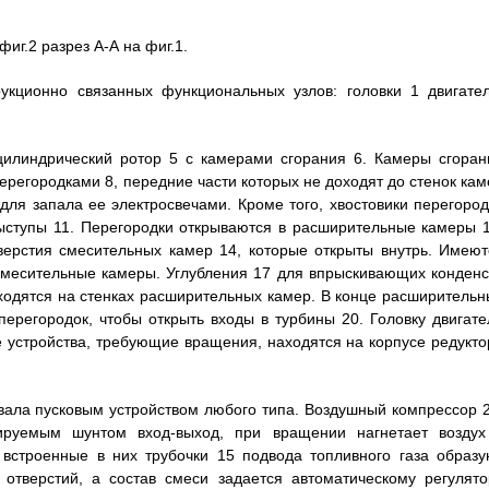
фиг.2 разрез А-А на фиг.1.
рукционно связанных функциональных узлов: головки 1 двигател
 цилиндрический ротор 5 с камерами сгорания 6. Камеры сгоран
регородками 8, передние части которых не доходят до стенок кам
для запала ее электросвечами. Кроме того, хвостовики перегород
ыступы 11. Перегородки открываются в расширительные камеры 1
верстия смесительных камер 14, которые открыты внутрь. Имеют
 смесительные камеры. Углубления 17 для впрыскивающих конденс
ходятся на стенках расширительных камер. В конце расширительн
ерегородок, чтобы открыть входы в турбины 20. Головку двигате
 устройства, требующие вращения, находятся на корпусе редукто
вала пусковым устройством любого типа. Воздушный компрессор 2
ируемым шунтом вход-выход, при вращении нагнетает воздух
встроенные в них трубочки 15 подвода топливного газа образу
тверстий, а состав смеси задается автоматическому регулято