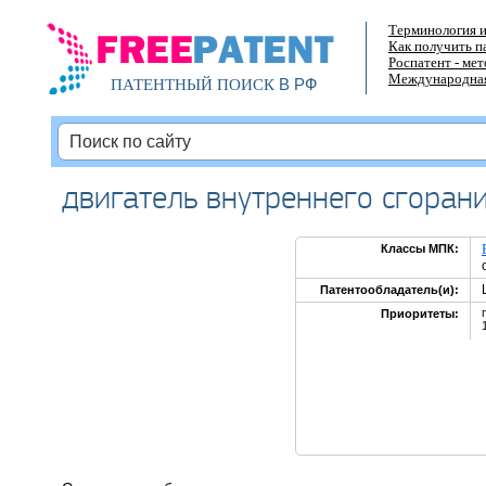
Терминология и
Как получить п
Роспатент - ме
Международная
В РФ
ПАТЕНТНЫЙ ПОИСК
двигатель внутреннего сгоран
Классы МПК:
Патентообладатель(и):
Приоритеты: