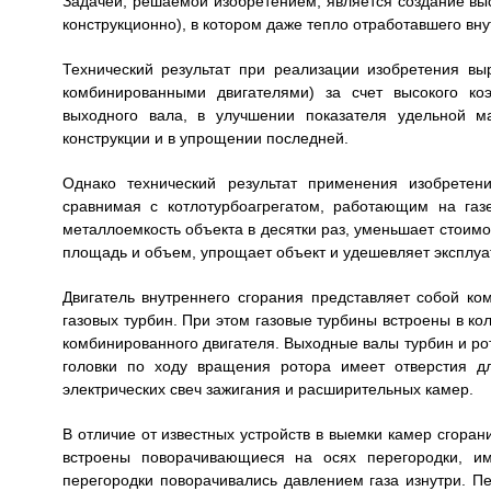
Задачей, решаемой изобретением, является создание вы
конструкционно), в котором даже тепло отработавшего вну
Технический результат при реализации изобретения вы
комбинированными двигателями) за счет высокого ко
выходного вала, в улучшении показателя удельной м
конструкции и в упрощении последней.
Однако технический результат применения изобретен
сравнимая с котлотурбоагрегатом, работающим на газ
металлоемкость объекта в десятки раз, уменьшает стоимо
площадь и объем, упрощает объект и удешевляет эксплуа
Двигатель внутреннего сгорания представляет собой ко
газовых турбин. При этом газовые турбины встроены в ко
комбинированного двигателя. Выходные валы турбин и рот
головки по ходу вращения ротора имеет отверстия д
электрических свеч зажигания и расширительных камер.
В отличие от известных устройств в выемки камер сгора
встроены поворачивающиеся на осях перегородки, и
перегородки поворачивались давлением газа изнутри. П