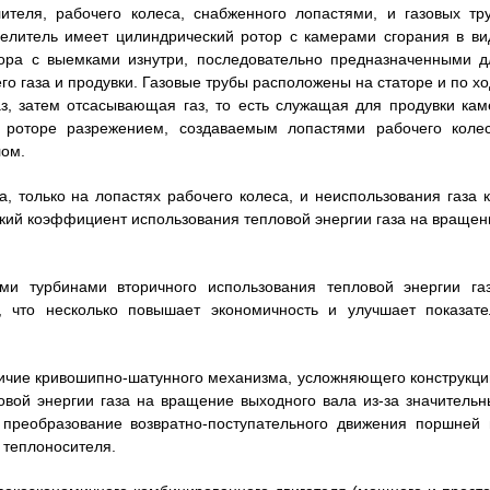
ителя, рабочего колеса, снабженного лопастями, и газовых тру
делитель имеет цилиндрический ротор с камерами сгорания в ви
тора с выемками изнутри, последовательно предназначенными д
го газа и продувки. Газовые трубы расположены на статоре и по хо
, затем отсасывающая газ, то есть служащая для продувки кам
в роторе разрежением, создаваемым лопастями рабочего колес
лом.
, только на лопастях рабочего колеса, и неиспользования газа к
окий коэффициент использования тепловой энергии газа на вращен
ми турбинами вторичного использования тепловой энергии газ
, что несколько повышает экономичность и улучшает показате
личие кривошипно-шатунного механизма, усложняющего конструкци
вой энергии газа на вращение выходного вала из-за значительн
 преобразование возвратно-поступательного движения поршней 
 теплоносителя.