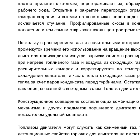
плотно прилегая к стенкам, перегораживают их, обра
рабочего хода. Открытие и закрытие перегородок огр
камерах сгорания и выемки на хвостовиках перегородок
исключается стучание. Профилированные скосы в кон
положение и тем самым открывают входы центростремител
Поскольку с расширением газа и значительными потерями 
промежуток времени его использование на вращение вых
двигателя производится изнутри впрыскиванием в расши
при нагреве топливного газа и воздуха из отходящих га
расширительных камерах и корректируются по темпер
охлаждении двигателя, и часть тепла отходящих газов 
тепла за счет паров конденсата перед турбинами. Остатки
давления, связанной с выходным валом. Головка двигател
Конструкционное совпадение составляющих комбинацию у
механизма и других предметов поршневого двигателя 
показателем удельной мощности.
Топливом двигателя могут служить как сжиженный газ, 
детонационные свойства горючих для двигателя не имеют 