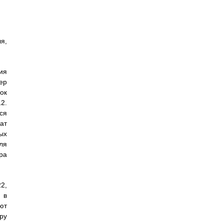
я,
ия
ер
ок
2.
ся
ат
ых
ля
ра
2,
 в
ют
ру