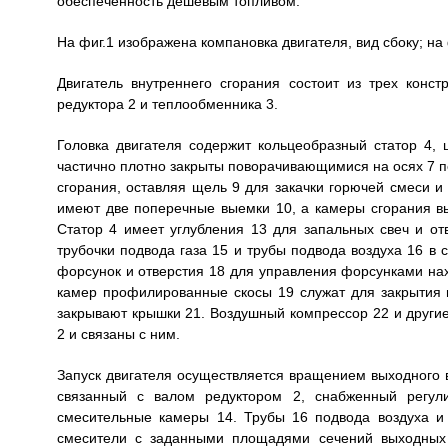
обеспеченность дешевым топливом.
На фиг.1 изображена компановка двигателя, вид сбоку; на 
Двигатель внутреннего сгорания состоит из трех конст
редуктора 2 и теплообменника 3.
Головка двигателя содержит кольцеобразный статор 4,
частично плотно закрыты поворачивающимися на осях 7 пе
сгорания, оставляя щель 9 для закачки горючей смеси и 
имеют две поперечные выемки 10, а камеры сгорания в
Статор 4 имеет углубления 13 для запальных свеч и от
трубочки подвода газа 15 и трубы подвода воздуха 16 в
форсунок и отверстия 18 для управления форсунками на
камер профилированные скосы 19 служат для закрытия п
закрывают крышки 21. Воздушный компрессор 22 и другие
2 и связаны с ним.
Запуск двигателя осуществляется вращением выходного 
связанный с валом редуктором 2, снабженный регул
смесительные камеры 14. Трубы 16 подвода воздуха и 
смесители с заданными площадями сечений выходных о