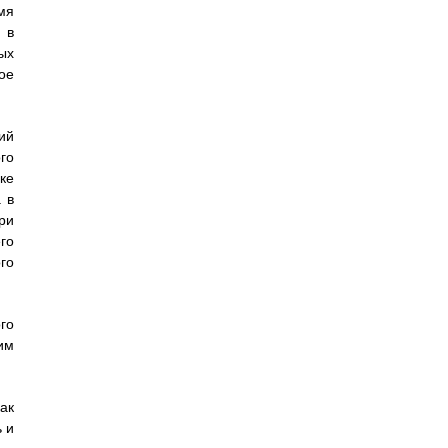
мя
 в
ых
ое
ий
го
ке
 в
ри
го
го
го
им
ак
 и