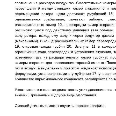
соотношения расходов воздух газ. Смесительные камеры
через щели 9 между стенками камер сгорания 6 и пе
перемещении ротора щели достигают углублений 13, в
одновременно срабатывая, зажигают рабочую сме
расширительных камер 12, перегородки камер сгорани
расширяющиеся под действием давления газа объемы. 
валу ротора, выходному валу и через редуктор дискам
(маховиками). В конце расширительных камер перегоро
19, открывая входы турбин 20. Выступы 11 в камера
ограничения хода перегородок и устранения стучания, 
истечения газа из расширительных камер турбины, пр
камеры сгорания для наполнения горючей смесью. После 
газ и воздух, а выделенный при этом конденсат использу
форсунками, установленными в углубления 17, управляе
Количество впрыскиваемого конденсата регулируется по 
Уплотнителем в головке двигателя служит давление газа в
выемки. Применимы и другие виды уплотнения.
Смазкой двигателя может служить порошок графита.