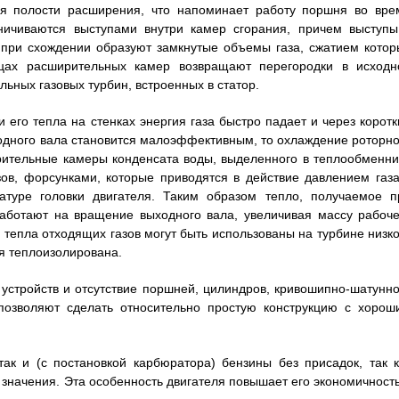
зуя полости расширения, что напоминает работу поршня во вре
аничиваются выступами внутри камер сгорания, причем выступы
 при схождении образуют замкнутые объемы газа, сжатием котор
цах расширительных камер возвращают перегородки в исходн
ьных газовых турбин, встроенных в статор.
его тепла на стенках энергия газа быстро падает и через коротк
одного вала становится малоэффективным, то охлаждение роторно
рительные камеры конденсата воды, выделенного в теплообменни
зов, форсунками, которые приводятся в действие давлением газа
атуре головки двигателя. Таким образом тепло, получаемое п
работают на вращение выходного вала, увеличивая массу рабоче
 тепла отходящих газов могут быть использованы на турбине низко
я теплоизолирована.
стройств и отсутствие поршней, цилиндров, кривошипно-шатунно
позволяют сделать относительно простую конструкцию с хорош
так и (с постановкой карбюратора) бензины без присадок, так к
значения. Эта особенность двигателя повышает его экономичность