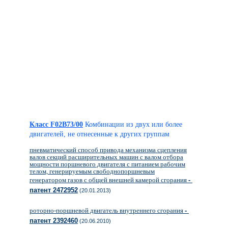
Класс F02B73/00
Комбинации из двух или более
двигателей, не отнесенные к других группам
пневматический способ привода механизма сцепления
валов секций расширительных машин с валом отбора
мощности поршневого двигателя с питанием рабочим
телом, генерируемым свободнопоршневым
генератором газов с общей внешней камерой сгорания
-
патент 2472952
(20.01.2013)
роторно-поршневой двигатель внутреннего сгорания
-
патент 2392460
(20.06.2010)