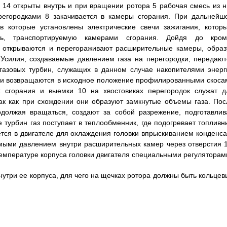
 14 открыты внутрь и при вращении ротора 5 рабочая смесь из н
регородками 8 закачивается в камеры сгорания. При дальнейш
 которые установлены электрические свечи зажигания, которы
сь, транспортируемую камерами сгорания. Дойдя до кром
я открываются и перегораживают расширительные камеры, образ
Усилия, создаваемые давлением газа на перегородки, передают
 газовых турбин, служащих в данном случае накопителями энерг
дки возвращаются в исходное положение профилированными скоса
х сгорания и выемки 10 на хвостовиках перегородок служат д
так как при схождении они образуют замкнутые объемы газа. Пос
одолжая вращаться, создают за собой разрежение, подготавлив
турбин газ поступает в теплообменник, где подогревает топливн
ется в двигателе для охлаждения головки впрыскиванием конденса
мыми давлением внутри расширительных камер через отверстия 1
температуре корпуса головки двигателя специальными регуляторам
нутри ее корпуса, для чего на щечках ротора должны быть кольцев