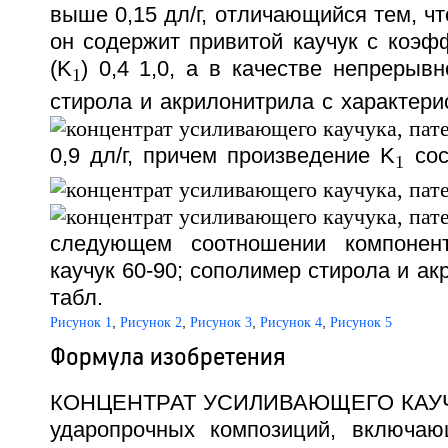
выше 0,15 дл/г, отличающийся тем, чт
он содержит привитой каучук с коэф
(K
) 0,4 1,0, а в качестве непреры
1
стирола и акрилонитрила с характери
0,9 дл/г, причем произведение K
сос
1
следующем соотношении компонент
каучук 60-90; сополимер стирола и ак
табл.
,
,
,
,
Рисунок 1
Рисунок 2
Рисунок 3
Рисунок 4
Рисунок 5
Формула изобретения
КОНЦЕНТРАТ УСИЛИВАЮЩЕГО КАУЧУ
ударопрочных композиций, включаю