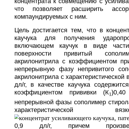
концентрата к совмещению с усилив
что позволяет расширить ассорт
компаундируемых с ним.
Цель достигается тем, что в концен
каучука для получения ударопро
включающем каучук в виде части
поверхности привитый сопол
акрилонитрила с коэффициентом при
непрерывную фазу непривитого соп
акрилонитрила с характеристической 
дл/г, в качестве каучука содержитс
коэффициентом прививки (К
)0,4
1
непрерывной фазы сополимер стирола
характеристической 
0,9 дл/г, причем произв