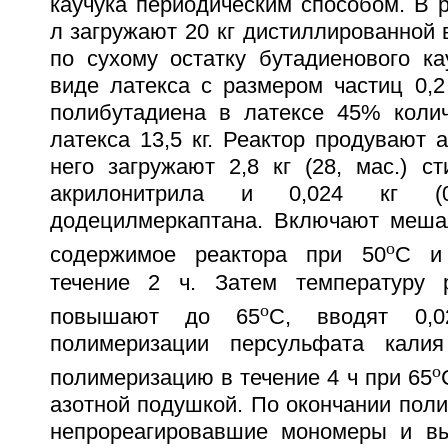
каучука периодическим способом. В 
л загружают 20 кг дистиллированной в
по сухому остатку бутадиенового ка
виде латекса с размером частиц 0,2
полибутадиена в латексе 45% колич
латекса 13,5 кг. Реактор продувают а
него загружают 2,8 кг (28, мас.) ст
акрилонитрила и 0,024 кг (0,
додецилмеркаптана. Включают меша
о
содержимое реактора при 50
С и
течение 2 ч. Затем температуру 
о
повышают до 65
С, вводят 0,0
полимеризации персульфата кали
о
полимеризацию в течение 4 ч при 65
азотной подушкой. По окончании пол
непрореагировавшие мономеры и вы