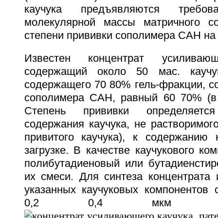
каучука предъявляются требов
молекулярной массы матричного с
степени прививки сополимера САН на 
Известен концентрат усиливаю
содержащий около 50 мас. каучук
содержащего 70 80% гель-фракции, с
сополимера САН, равный 60 70% (в
Степень прививки определяетс
содержания каучука, не растворимого
привитого каучука), к содержанию 
загрузке. В качестве каучукового ко
полибутадиеновый или бутадиенстир
их смеси. Для синтеза концентрата 
указанных каучуковых компонентов 
0,2 0,4 мкм (2