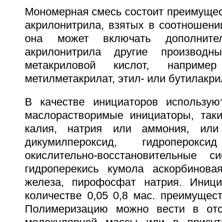
Мономерная смесь состоит преимущес
акрилонитрила, взятых в соотношении 
она может включать дополните
акрилонитрила другие производн
метакриловой кислот, например 
метилметакрилат, этил- или бутилакрил
В качестве инициаторов использую
маслорастворимые инициаторы, так
калия, натрия или аммония, или 
дикумилпероксид, гидроперок
окислительно-восстановительные с
гидроперекись кумола аскорбинова
железа, пирофосфат натрия. Иници
количестве 0,05 0,8 мас. преимущест
Полимеризацию можно вести в отсу