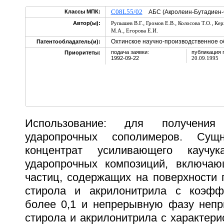
C08L55/02
Классы МПК:
АБС (Акролеин-Бутадиен-
,
,
,
Автор(ы):
Рупышев В.Г.
Громов Е.В.
Колосова Т.О.
Кер
,
М.А.
Егорова Е.И.
Охтинское научно-производственное 
Патентообладатель(и):
подача заявки:
публикация 
Приоритеты:
1992-09-22
20.09.1995
Использование: для получени
ударопрочных сополимеров. Сущн
концентрат усиливающего каучу
ударопрочных композиций, включаю
частиц, содержащих на поверхности 
стирола и акрилонитрила с коэфф
более 0,1 и непрерывную фазу непр
стирола и акрилонитрила с характери