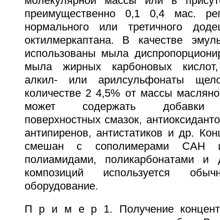
молекулярной массы или в присутс
преимущественно 0,1 0,4 мас. рег
нормального или третичного доде
октилмеркаптана. В качестве эмул
использованы мыла диспропорциони
мыла жирных карбоновых кислот,
алкил- или арилсульфонаты щел
количестве 2 4,5% от массы масляно
может содержать добавки пл
поверхностных смазок, антиоксиданто
антипиренов, антистатиков и др. Ко
смешан с сополимерами САН 
полиамидами, поликарбонатами и 
композиций используется обыч
оборудование.
П р и м е р 1. Получение концент