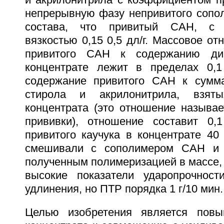
и акрилонитрила с коэффициентом пр
непрерывную фазу непривитого сопо
состава, что привитый САН, с х
вязкостью 0,15 0,5 дл/г. Массовое о
привитого САН к содержанию дие
концентрате лежит в пределах 0,1
содержание привитого САН к сумма
стирола и акрилонитрила, взят
концентрата (это отношение называ
прививки), отношение составит 0,
привитого каучука в концентрате 40
смешивали с сополимером САН и 
полученным полимеризацией в массе,
высокие показатели ударопрочност
удлинения, но ПТР порядка 1 г/10 мин.
Целью изобретения является повы