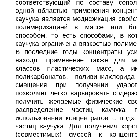
соответствующий по составу соп
одной областью применения концен
каучука является модификация свойс
полимеризацией в массе или бло
способом, то есть способами, в ко
каучука ограничена вязкостью полиме
В последние годы концентраты уси
находят применение также для м
классов пластических масс, а и
поликарбонатов, поливинилхлорид
смещения при получении удароп
позволяет легко варьировать содерж
получить желаемые физические св
распределение частиц каучука
использовании концентратов с под
частиц каучука. Для получения хо
(совместимых) смесей к концент