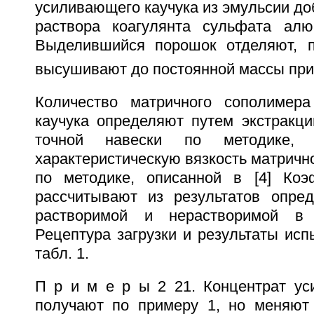
усиливающего каучука из эмульсии д
раствора коагулянта сульфата алю
Выделившийся порошок отделяют, 
высушивают до постоянной массы при
Количество матричного сополимер
каучука определяют путем экстракц
точной навески по методике, 
характеристическую вязкость матрич
по методике, описанной в [4] Коэ
рассчитывают из результатов опре
растворимой и нерастворимой в 
Рецептура загрузки и результаты ис
табл. 1.
П р и м е р ы 2 21. Концентрат ус
получают по примеру 1, но меняют 