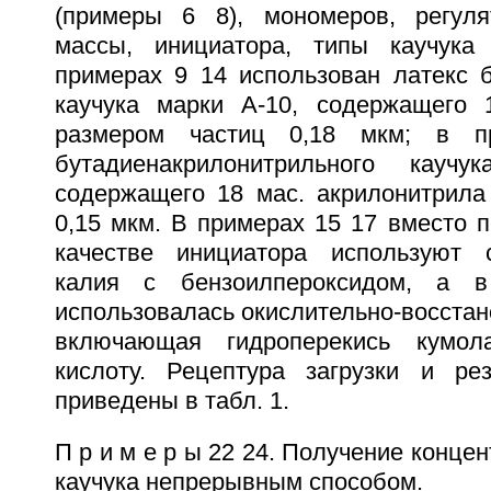
(примеры 6 8), мономеров, регуля
массы, инициатора, типы каучука
примерах 9 14 использован латекс б
каучука марки А-10, содержащего 
размером частиц 0,18 мкм; в п
бутадиенакрилонитрильного кауч
содержащего 18 мас. акрилонитрила
0,15 мкм. В примерах 15 17 вместо 
качестве инициатора используют 
калия с бензоилпероксидом, а 
использовалась окислительно-восстан
включающая гидроперекись кумол
кислоту. Рецептура загрузки и ре
приведены в табл. 1.
П р и м е р ы 22 24. Получение конце
каучука непрерывным способом.