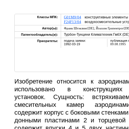
G01M9/04
Классы МПК:
конструктивные элементы
F24F13/04
воздухосмесительные устр
,
Автор(ы):
Франк Штэклинг[DE]
Йоахим Грипентрог[DE
Турбон-Тунцини Климатехник ГмбХ (DE
Патентообладатель(и):
подача заявки:
публикация 
Приоритеты:
1992-03-19
09.08.1995
Изобретение относится к аэродина
использовано в конструкциях 
установок. Сущность: встряхива
смесительных камер аэродинами
содержит корпус с боковыми стенками 
донными пластинами 2 и торцевой 
содержит впуски 4 и 5 двух частичн