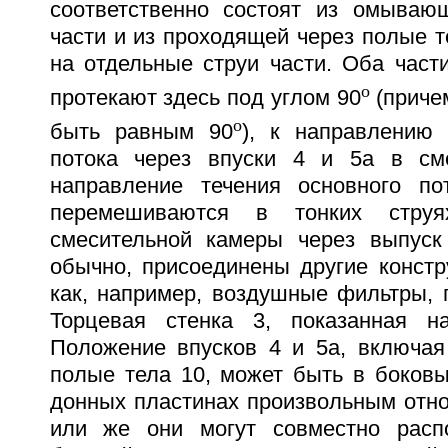
соответственно состоят из омываю
части и из проходящей через полые т
на отдельные струи части. Оба част
о
протекают здесь под углом 90
(причем
о
быть равным 90
), к направлению 
потока через впуски 4 и 5а в сме
направление течения основного по
перемешиваются в тонких стру
смесительной камеры через выпуск 
обычно, присоединены другие констр
как, например, воздушные фильтры, п
Торцевая стенка 3, показанная на
Положение впусков 4 и 5а, включа
полые тела 10, может быть в боковы
донных пластинах произвольным отно
или же они могут совместно распо