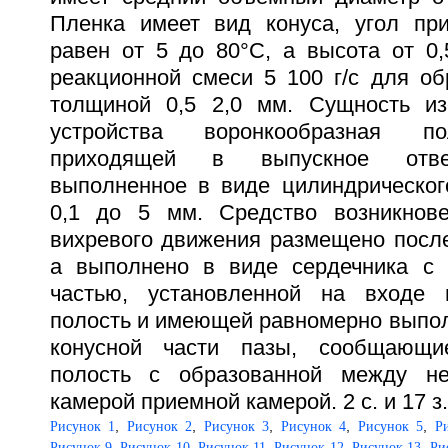
Пленка имеет вид конуса, угол пр
равен от 5 до 80°С, а высота от 0,
реакционной смеси 5 100 г/с для об
толщиной 0,5 2,0 мм. Сущность из
устройства воронкообразная п
приходящей в выпускное отвер
выполненное в виде цилиндрическог
0,1 до 5 мм. Средство возникнове
вихревого движения размещено посл
а выполнено в виде сердечника с 
частью, установленной на входе 
полость и имеющей равномерно выпол
конусной части пазы, сообщающи
полость с образованной между н
камерой приемной камерой. 2 с. и 17 з.
,
,
,
,
,
Рисунок 1
Рисунок 2
Рисунок 3
Рисунок 4
Рисунок 5
Р
,
,
,
,
,
Рисунок 9
Рисунок 10
Рисунок 11
Рисунок 12
Рисунок 13
Ри