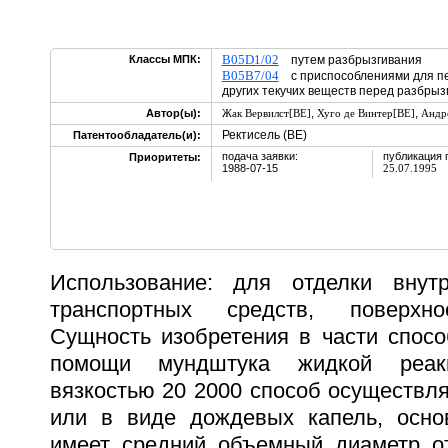
B05D1/02
Классы МПК:
путем разбрызгивания
B05B7/04
с приспособлениями для п
других текучих веществ перед разбры
,
,
Автор(ы):
Жак Вервилст[BE]
Хуго де Винтер[BE]
Андр
Ректисель (BE)
Патентообладатель(и):
подача заявки:
публикация 
Приоритеты:
1988-07-15
25.07.1995
Использование: для отделки внутр
транспортных средств, поверхно
Сущность изобретения в части спосо
помощи мундштука жидкой реак
вязкостью 20 2000 способ осуществля
или в виде дождевых капель, осно
имеет средний объемный диаметр о