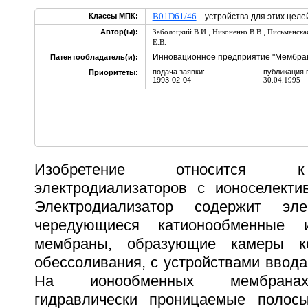
B01D61/46
Классы МПК:
устройства для этих целе
,
,
Автор(ы):
Заболоцкий В.И.
Никоненко В.В.
Письменска
Е.В.
Инновационное предприятие "Мембран
Патентообладатель(и):
подача заявки:
публикация 
Приоритеты:
1993-02-04
30.04.1995
Изобретение относится к
электродиализаторов с ионоселект
Электродиализатор содержит эле
чередующиеся катионообменные 
мембраны, образующие камеры ко
обессоливания, с устройствами ввода
На ионообменных мембрана
гидравлически проницаемые полос