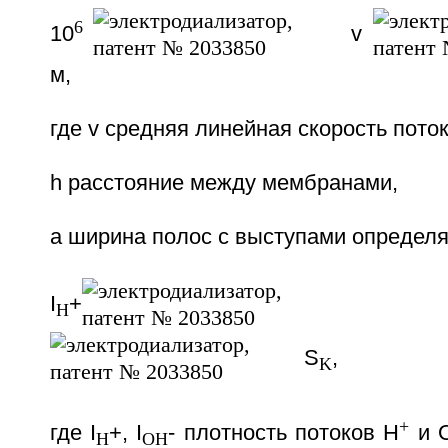
6
10
v
м,
где v средняя линейная скорость поток
h расстояние между мембранами,
а ширина полос с выступами определ
I
+
H
S
,
K
+
где I
+, I
- плотность потоков H
и 
H
OH