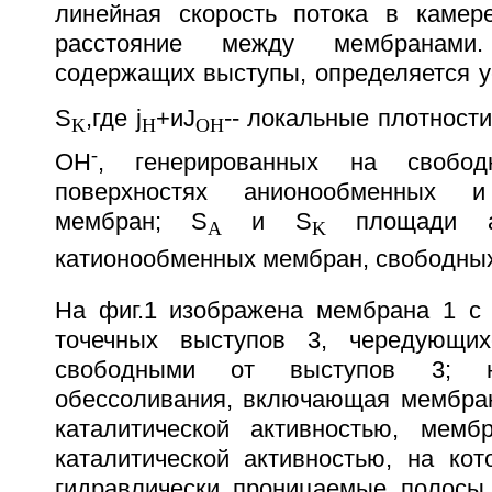
линейная скорость потока в камер
расстояние между мембранами
содержащих выступы, определяется у
S
,где j
+иJ
-- локальные плотност
K
H
OH
-
ОН
, генерированных на свобо
поверхностях анионообменных и
мембран; S
и S
площади ан
A
K
катионообменных мембран, свободных
На фиг.1 изображена мембрана 1 с
точечных выступов 3, чередующи
свободными от выступов 3; 
обессоливания, включающая мембран
каталитической активностью, мем
каталитической активностью, на ко
гидравлически проницаемые полосы