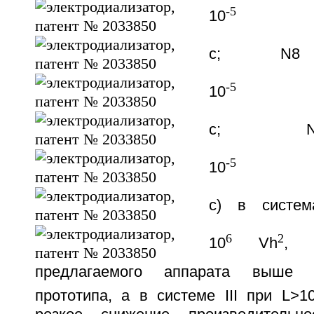
-5
10
мо
с; N8
-5
10
мо
с; N1
-5
10
мо
с) в систем
6
2
10
Vh
, п
предлагаемого аппарата выше пр
прототипа, а в системе III при L>1