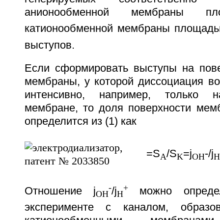
анионообменной мембраны п
катионообменной мембраны площад
выступов.
Если сформировать выступы на пове
мембраны, у которой диссоциация во
интенсивно, например, только н
мембране, то доля поверхности мем
определится из (1) как
=S
/S
=j
-/j
A
K
OH
H
-
+
Отношение j
/j
можно определ
OH
H
эксперименте с каналом, образо