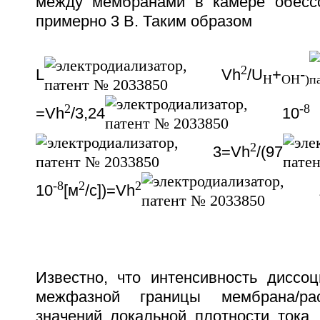
между мембранами в камере обессо
примерно 3 В. Таким образом
2
L
Vh
/U
+
-
H
OH
)
2
-8
=Vh
/3,24
10
2
3=Vh
/(97
-8
2
2
10
[м
/c])=Vh
Известно, что интенсивность диссо
межфазной границы мембрана/ра
значений локальной плотности тока.