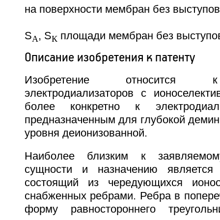
на поверхности мембран без выступов
S
, S
площади мембран без выступо
А
К
Описание изобретения к патенту
Изобретение относится к
электродиализаторов с ионоселект
более конкретно к электродиал
предназначенным для глубокой демин
уровня деионизованной.
Наиболее близким к заявляемом
сущности и назначению является э
состоящий из чередующихся ионо
снабженных ребрами. Ребра в попере
форму равностороннего треуголь