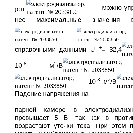
-
можно упр
(OH
нее максимальные значения 
+
справочными данными U
= 32,4
H
-8
2
10
м
/B
-8
2
10
м
/В
Падение напряжения на
парной камере в электродиализ
превышает 5 В, так как в проти
возрастают утечки тока. При этом 