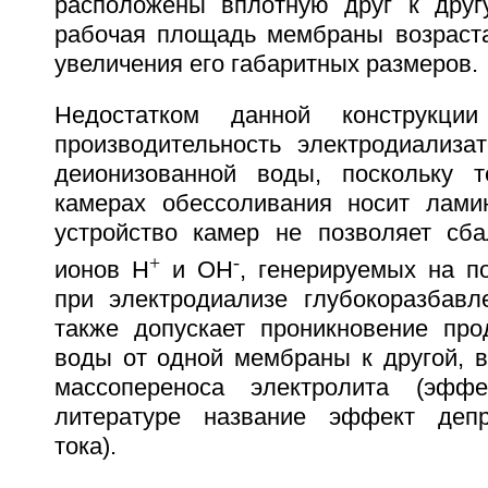
расположены вплотную друг к другу
рабочая площадь мембраны возрастае
увеличения его габаритных размеров.
Недостатком данной конструкции
производительность электродиализа
деионизованной воды, поскольку т
камерах обессоливания носит лами
устройство камер не позволяет сба
+
-
ионов Н
и ОН
, генерируемых на п
при электродиализе глубокоразбавл
также допускает проникновение про
воды от одной мембраны к другой, 
массопереноса электролита (эфф
литературе название эффект депр
тока).