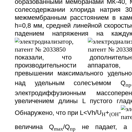
образованными мембранами МК-40, 
солесодержании хлорида натрия 30
межмембранным расстоянием в каме
h=0,8 мм, среднeй линейной скоростью
падением напряжения на кажду
показали, что дополнитель
производительности аппаратов
превышении максимального удельн
над удельным солесъемом Q
пр
электродиффузионным массопер
увеличением длины L пустого гладко
Обнаружено, что при L<Vh
/U
+
-
H
(OH
величина Q
/Q
не падает, а 
max
пр