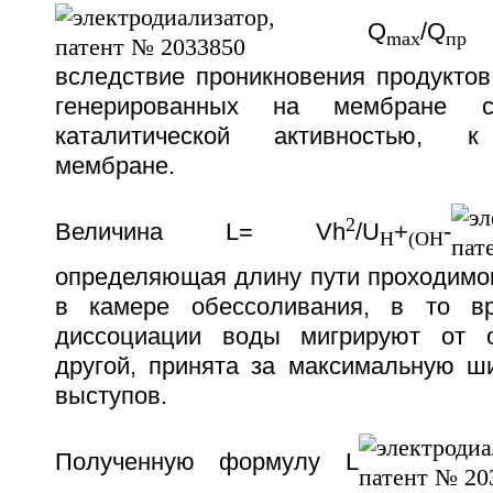
Q
/Q
р
max
пр
вследствие проникновения продуктов
генерированных на мембране 
каталитической активностью, к
мембране.
2
Величина L= Vh
/U
+
-
H
(OH
определяющая длину пути проходимог
в камере обессоливания, в то в
диссоциации воды мигрируют от 
другой, принята за максимальную ш
выступов.
Полученную формулу L