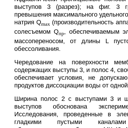
выступов 3 (разрез); на фиг. 3 г
превышения максимального удельного
натрия Q
(производительность апп
max
солесъемом Q
, обеспечиваемым э
пр
массопереносом, от длины L пуст
обессоливания.
Чередование на поверхности мем
содержащих выступы 3, и полос 4, сво
обеспечивает условия, не допуска
продуктов диссоциации воды от одной
Ширина полос 2 с выступами 3 и ш
выступов обоснована эксперим
Исследования, проведенные в элек
гладкими пустыми каналами 