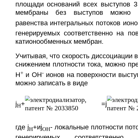
площади оснований всех выступов 3
мембраны без выступов можно 
равенства интегральных потоков ион
генерируемых соответственно на пов
катионообменных мембран.
Учитывая, что скорость диссоциации в
снижением плотности тока, можно пр
+
-
Н
и ОН
ионов на поверхности выступ
можно записать в виде
j
+
=j
H
где j
+иj
- локальные плотности пот
H
OH
генерируемых соответственно 