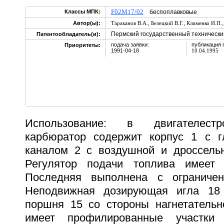
F02M17/02
Классы МПК:
беспоплавковые
,
,
Автор(ы):
Тараканов В.А.
Белецкий В.Г.
Клименко И.П.
Пермский государственный технически
Патентообладатель(и):
подача заявки:
публикация 
Приоритеты:
1991-04-18
10.04.1995
Использование: в двигателестр
карбюратор содержит корпус 1 с 
каналом 2 с воздушной и дроссельн
Регулятор подачи топлива имеет 
Последняя выполнена с ограниче
Неподвижная дозирующая игла 18
поршня 15 со стороны нагнетательн
имеет профилированные участки