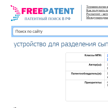
Терминология и
Как получить п
Роспатент - ме
Международная
В РФ
ПАТЕНТНЫЙ ПОИСК
устройство для разделения сы
Классы МПК:
Автор(ы):
Патентообладатель(и):
Приоритеты: