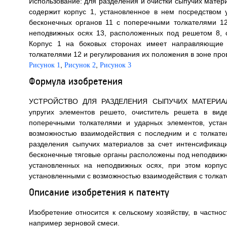
Использование: для разделения и очистки сыпучих матер
содержит корпус 1, установленное в нем посредством 
бесконечных органов 11 с поперечными толкателями 1
неподвижных осях 13, расположенных под решетом 8, 
Корпус 1 на боковых сторонах имеет направляющие 
толкателями 12 и регулирования их положения в зоне пров
,
,
Рисунок 1
Рисунок 2
Рисунок 3
Формула изобретения
УСТРОЙСТВО ДЛЯ РАЗДЕЛЕНИЯ СЫПУЧИХ МАТЕРИАЛОВ,
упругих элементов решето, очиститель решета в вид
поперечными толкателями и ударных элементов, уста
возможностью взаимодействия с последним и с толкат
разделения сыпучих материалов за счет интенсификац
бесконечные тяговые органы расположены под неподвижн
установленных на неподвижных осях, при этом корпу
установленными с возможностью взаимодействия с толкат
Описание изобретения к патенту
Изобретение относится к сельскому хозяйству, в частно
например зерновой смеси.