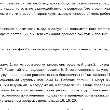
нно повышается, так как благодаря свободному размещению колец 
сс удара, то есть не взаимодействуют с решетом. Это ограничива
ом очистки отверстий гарантирует высокую износостойкость рабоч
ризнаков вносит свой вклад в получение положительного эффект
ффект, состоящий в интенсификации процесса очистки и повышен
ойства; на фиг.2 - схема взаимодействия очистителя с решетом; 
рпус 1, на котором жестко закреплены решетный стан 2, привод 
 7. Решетный стан содержит решета 8, 9, установленные на упруг
м двух параллельно расположенных бесконечных гибких органов 11
осаженными упругими кольцами 14. Рабочие органы 11 могут бы
15 и ведомыми 16 звездочками, а толкатели 12 - в виде поперечн
 могут быть использованы также ремни, тросы и др. Толкатели 
с возможностью изменения положения в пределах зоны провисан
стана в нем предусмотрены рукава 18, 19, 20.