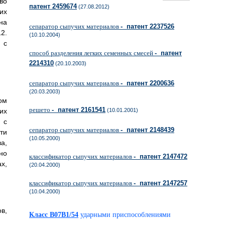
во
патент 2459674
(27.08.2012)
их
на
сепаратор сыпучих материалов
- патент 2237526
2.
(10.10.2004)
 с
способ разделения легких семенных смесей
- патент
2214310
(20.10.2003)
сепаратор сыпучих материалов
- патент 2200636
(20.03.2003)
ом
решето
- патент 2161541
их
(10.01.2001)
 с
сепаратор сыпучих материалов
- патент 2148439
ти
(10.05.2000)
а,
но
классификатор сыпучих материалов
- патент 2147472
х,
(20.04.2000)
классификатор сыпучих материалов
- патент 2147257
(10.04.2000)
в,
Класс B07B1/54
ударными приспособлениями