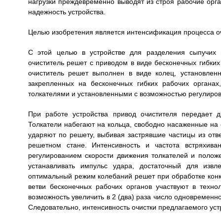
нагрузки преждевременно выводят из строя рабочие орган
надежность устройства.
Целью изобретения является интенсификация процесса оч
С этой целью в устройстве для разделения сыпучих 
очиститель решет с приводом в виде бесконечных гибких
очиститель решет выполнен в виде колец, установлен
закрепленных на бесконечных гибких рабочих органа
толкателями и установленными с возможностью регулиров
При работе устройства привод очистителя передает 
Толкатели набегают на кольца, свободно насаженные на о
ударяют по решету, выбивая застрявшие частицы из отв
решетном стане. Интенсивность и частота встряхив
регулированием скорости движения толкателей и полож
устанавливать импульс удара, достаточный для извл
оптимальный режим колебаний решет при обработке конкр
ветви бесконечных рабочих органов участвуют в техно
возможность увеличить в 2 (два) раза число одновремен
Следовательно, интенсивность очистки предлагаемого уст