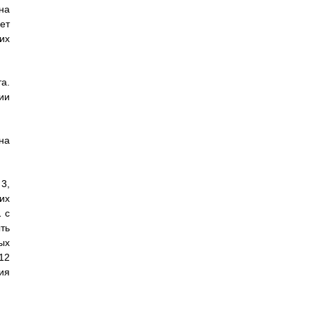
на
ет
их
а.
ии
на
3,
их
 с
ть
ых
12
ия