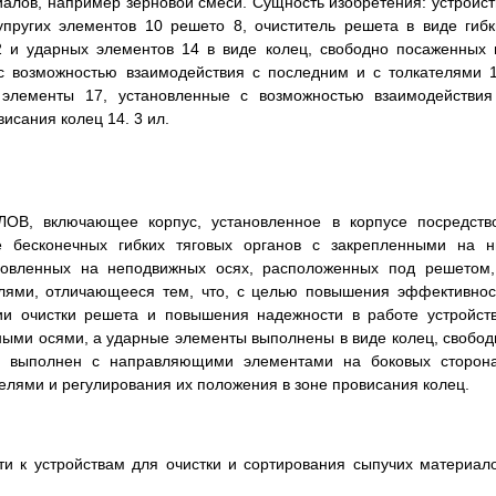
иалов, например зерновой смеси. Сущность изобретения: устройст
упругих элементов 10 решето 8, очиститель решета в виде гибк
2 и ударных элементов 14 в виде колец, свободно посаженных 
с возможностью взаимодействия с последним и с толкателями 1
элементы 17, установленные с возможностью взаимодействия
исания колец 14. 3 ил.
 включающее корпус, установленное в корпусе посредств
е бесконечных гибких тяговых органов с закрепленными на н
новленных на неподвижных осях, расположенных под решетом,
елями, отличающееся тем, что, с целью повышения эффективнос
ии очистки решета и повышения надежности в работе устройств
ыми осями, а ударные элементы выполнены в виде колец, свобод
с выполнен с направляющими элементами на боковых сторона
елями и регулирования их положения в зоне провисания колец.
сти к устройствам для очистки и сортирования сыпучих материало