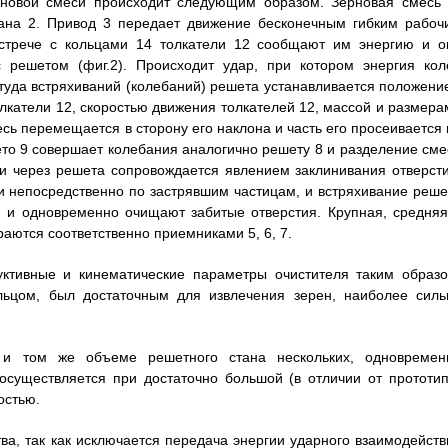
ерновой смеси происходит следующим образом. Зерновая смесь 
тана 2. Привод 3 передает движение бесконечным гибким рабоч
встрече с кольцами 14 толкатели 12 сообщают им энергию и о
 решетом (фиг.2). Происходит удар, при котором энергия кол
итуда встряхиваний (колебаний) решета устанавливается положени
катели 12, скоростью движения толкателей 12, массой и размера
сь перемещается в сторону его наклона и часть его просеивается 
то 9 совершает колебания аналогично решету 8 и разделение сме
и через решета сопровождается явлением заклинивания отверсти
 непосредственно по застрявшим частицам, и встряхивание реше
 и одновременно очищают забитые отверстия. Крупная, средняя
раются соответственно приемниками 5, 6, 7.
уктивные и кинематические параметры очистителя таким образо
ьцом, был достаточным для извлечения зерен, наиболее силь
и том же объеме решетного стана нескольких, одновремен
осуществляется при достаточно большой (в отличии от прототип
остью.
ва, так как исключается передача энергии ударного взаимодейств