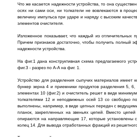
Что же касается надежности устройства, то она существе
осях ни сами оси, ни толкатели не вовлекаются в проце
величину импульса при ударе и наряду с высоким качеств
элементов очистителя.
Изложенное показывает, что каждый из отличительных п
Причем признаков достаточно, чтобы получить полный э
надежности устройства.
На фиг.1 дана конструктивная схема предлагаемого устр
фиг.3 - разрез по А-А на фиг. 1.
Устройство для разделения сыпучих материалов имеет ко
бункер зерна 4 и приемники продуктов разделения 5, 6,
элементах 10 (фиг.2) и очиститель решет в виде миниму
толкателями 12 и неподвижных осей 13 со свободно п
выполнены, например, в виде цепных передач с ведущими 
планок, закрепленных на звеньях цепей. Вместо цепей
опираются на направляющие 17, которые установлены 
колец 14. Для вывода отработанных фракций из решетного 