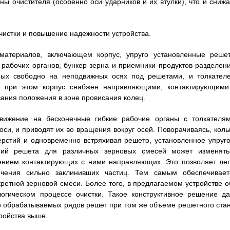
ы очистителя (особенно оси ударников и их втулки), что и снижа
истки и повышение надежности устройства.
материалов, включающем корпус, упруго установленные решет
 рабочих органов, бункер зерна и приемники продуктов разделени
ных свободно на неподвижных осях под решетами, и толкателе
х, при этом корпус снабжен направляющими, контактирующими
ания положения в зоне провисания колец.
движение на бесконечные гибкие рабочие органы с толкателям
си, и приводят их во вращения вокруг осей. Поворачиваясь, коль
ерстий и одновременно встряхивая решето, установленное упруго
аний решета для различных зерновых смесей может изменять
ением контактирующих с ними направляющих. Это позволяет лег
ечения сильно заклинивших частиц. Тем самым обеспечивает
етной зерновой смеси. Более того, в предлагаемом устройстве о
логическом процессе очистки. Такое конструктивное решение да
но обрабатываемых рядов решет при том же объеме решетного стан
ройства выше.