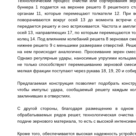
Технологический процесс очистки или сортирования з
бункера 1 подается на верхнее решето 8 решетного с
органам 11, которые перемещают толкатели 12. При 
поворачиваются вокруг осей 13 до момента встречи с
передается решету и оно встряхивается. Частота и ампл
осей 13, направляющих 17, по которым перемещаются тол
колец 14. Под влиянием колебаний решета 8 зерновая сме
нижнее решето 9 с меньшими размерами отверстий. Реше
на нем происходит аналогично. Просеивание зерен смес
Однако регулярные удары, наносимые упругими кольцами
не только способствуют перемешиванию зерновой смеси
мелкая фракции поступают через рукава 18, 19, 20 и соби
Предлагаемая конструкция позволяет подобрать констр
чтобы импульс удара, сообщаемый решету каждым кол
заклинивших в отверстиях.
С другой стороны, благодаря размещению в одном 
обрабатываемых рядов решет, технологическая очистка 
подаче зернового материала, то есть с высокой интенсивн
Кроме того, обеспечивается высокая надежность устройст