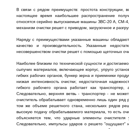
В связи с рядом преимуществ: простота конструкции, в
настоящее время наибольшее распространение полу
относятся серийно выпускаемые машины ЗВС-20 А, СМ-4,
механизм очистки решет с приводом, загрузочное и разгру
Наряду с преимуществами указанные машины обладают 
качество и производительность. Указанные недост
несовершенством очистки решет с помощью щеточных очи
Наиболее близким по технической сущности и достигаемо
сыпучих материалов, включающее корпус, упруго устано
гибких рабочих органов, бункер зерна и приемники продук
низкая интенсивность очистки; недостаточная надежнос
гибкого рабочего органа работает как транспортер,
Следовательно, верхняя ветвь - транспортер - не може
очиститель обрабатывает одновременно лишь один ряд р
том же объеме решетного стана, нескольких рядов реш
высокую подачу обрабатываемого материала, то есть очи
объясняется тем, что ударные элементы очистителя 
Следовательно, импульсы ударов о решето "ощущают" н