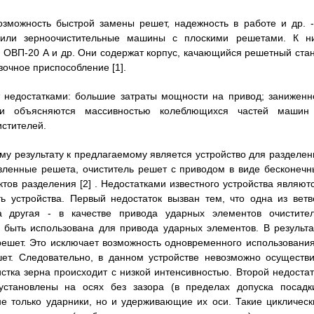
озможность быстрой замены решет, надежность в работе и др. -
чили зерноочистительные машины с плоскими решетами. К н
 ОВП-20 А и др. Они содержат корпус, качающийся решетный стан
зочное приспособление [1].
недостатками: большие затраты мощности на привод; заниженн
атки объясняются массивностью колеблющихся частей машин
стителей.
му результату к предлагаемому является устройство для разделен
вленные решета, очиститель решет с приводом в виде бесконечн
тов разделения [2] . Недостатками известного устройства являютс
ть устройства. Первый недостаток вызван тем, что одна из ветв
 а другая - в качестве привода ударных элементов очистител
т быть использована для привода ударных элементов. В результа
ешет. Это исключает возможность одновременного использования
ет. Следовательно, в данном устройстве невозможно осуществи
стка зерна происходит с низкой интенсивностью. Второй недостат
установлены на осях без зазора (в пределах допуска посадки
е только ударники, но и удерживающие их оси. Такие циклическ