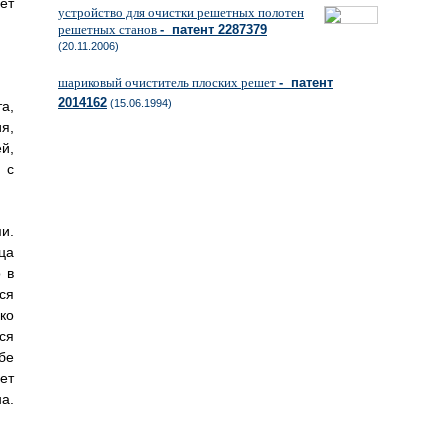
ет
устройство для очистки решетных полотен
решетных станов
- патент 2287379
(20.11.2006)
шариковый очиститель плоских решет
- патент
2014162
(15.06.1994)
а,
я,
й,
 с
и.
ца
 в
ся
ко
ся
бе
ет
а.