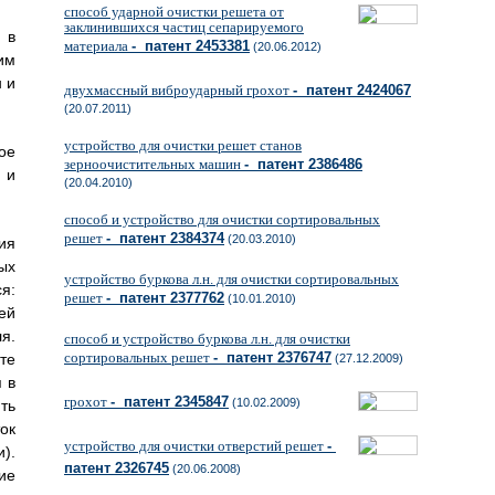
способ ударной очистки решета от
заклинившихся частиц сепарируемого
 в
материала
- патент 2453381
(20.06.2012)
им
 и
двухмассный виброударный грохот
- патент 2424067
(20.07.2011)
устройство для очистки решет станов
ое
зерноочистительных машин
- патент 2386486
 и
(20.04.2010)
способ и устройство для очистки сортировальных
решет
- патент 2384374
(20.03.2010)
ия
ых
устройство буркова л.н. для очистки сортировальных
я:
решет
- патент 2377762
(10.01.2010)
ей
я.
способ и устройство буркова л.н. для очистки
сортировальных решет
- патент 2376747
те
(27.12.2009)
 в
грохот
- патент 2345847
(10.02.2009)
ть
ок
устройство для очистки отверстий решет
-
).
патент 2326745
(20.06.2008)
ие