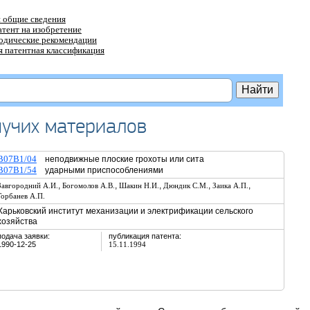
 общие сведения
атент на изобретение
тодические рекомендации
 патентная классификация
пучих материалов
B07B1/04
неподвижные плоские грохоты или сита
B07B1/54
ударными приспособлениями
,
,
,
,
,
Завгородний А.И.
Богомолов А.В.
Шакин Н.И.
Дюндик С.М.
Заика А.П.
Горбанев А.П.
Харьковский институт механизации и электрификации сельского
хозяйства
подача заявки:
публикация патента:
1990-12-25
15.11.1994