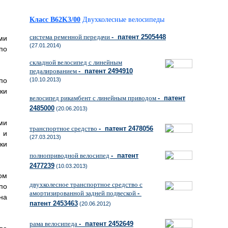
Класс B62K3/00
Двухколесные велосипеды
система ременной передачи
- патент 2505448
ми
(27.01.2014)
по
складной велосипед с линейным
педалированием
- патент 2494910
по
(10.10.2013)
ки
велосипед рикамбент с линейным приводом
- патент
2485000
(20.06.2013)
ми
транспортное средство
- патент 2478056
 и
(27.03.2013)
ки
полноприводной велосипед
- патент
2477239
(10.03.2013)
ом
двухколесное транспортное средство с
по
амортизированной задней подвеской
-
на
патент 2453463
(20.06.2012)
рама велосипеда
- патент 2452649