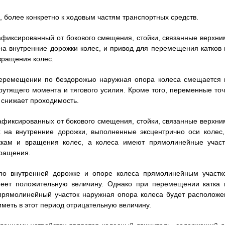
 более конкретно к ходовым частям транспортных средств.
афиксированный от бокового смещения, стойки, связанные верхни
на внутренние дорожки колес, и привод для перемещения катков 
вращения колес.
 перемещении по бездорожью наружная опора колеса смещается 
рутящего момента и тягового усилия. Кроме того, переменные точ
о снижает проходимость.
афиксированных от бокового смещения, стойки, связанные верхни
 на внутренние дорожки, выполненные эксцентрично оси колес,
кам и вращения колес, а колеса имеют прямолинейные участ
вращения.
по внутренней дорожке и опоре колеса прямолинейным участк
меет положительную величину. Однако при перемещении катка 
 прямолинейный участок наружная опора колеса будет расположе
иметь в этот период отрицательную величину.