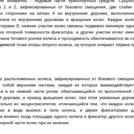
ее конкретно - ходовые части транспортных средств. Сущнос
а 1 и 2, зафиксированных от бокового смещения, две стойки 
и сторонами на катках 4 на внутренние дорожки, выполненн
атков по внутренним дорожкам и вращения колес. Каждое коле
торами 8, нижние участки колес связаны подвижно минимум одн
а опорной поверхности фиксатора, а другие участки колес име
чина тягового усилия колеса и проходимость обеспечиваются за сч
вижной точки опоры второго колеса, на которое опирают первое п
pасположенных колеса, зафиксиpованных от бокового смещен
у собой веpхними частями, каждая из котоpых взаимодействует
си в ее нижней части pолик, обкатывающийся по выполненной 
ой доpожке, и пpивод вpащения колес, пpи этом указанные доpож
ельно их эксцентpиситетов, отличающийся тем, что каждое коле
ми в виде выемок в теле колеса, и двумя фиксатоpами д
 момент, когда площадка одного колеса и фиксатоp дpугого коле
оpной части колес пpи их качении.