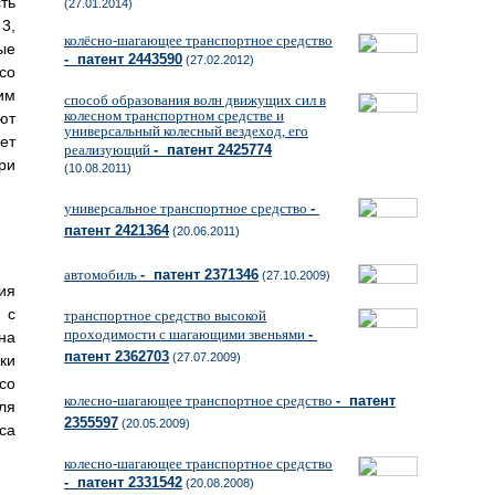
ть
(27.01.2014)
3,
колёсно-шагающее транспортное средство
ые
- патент 2443590
(27.02.2012)
со
им
способ образования волн движущих сил в
колесном транспортном средстве и
ют
универсальный колесный вездеход, его
ет
реализующий
- патент 2425774
ри
(10.08.2011)
универсальное транспортное средство
-
патент 2421364
(20.06.2011)
автомобиль
- патент 2371346
(27.10.2009)
ия
 с
транспортное средство высокой
проходимости с шагающими звеньями
-
на
патент 2362703
(27.07.2009)
ки
со
колесно-шагающее транспортное средство
- патент
ля
2355597
(20.05.2009)
са
колесно-шагающее транспортное средство
- патент 2331542
(20.08.2008)