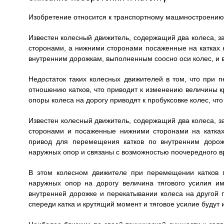
Изобретение относится к транспортному машиностроению,
Известен колесный движитель, содержащий два колеса, з
сторонами, а нижними сторонами посаженные на катках 
внутренним дорожкам, выполненным соосно оси колес, и 
Недостаток таких колесных движителей в том, что при
отношению катков, что приводит к изменению величины к
опоры колеса на дорогу приводят к пробуксовке колес, чт
Известен колесный движитель, содержащий два колеса, з
сторонами и посаженные нижними сторонами на катках
привод для перемещения катков по внутренним дорож
наружных опор и связаны с возможностью поочередного 
В этом колесном движителе при перемещении катков 
наружных опор на дорогу величина тягового усилия и
внутренней дорожке и перекатывании колеса на другой
спереди катка и крутящий момент и тяговое усилие будут 