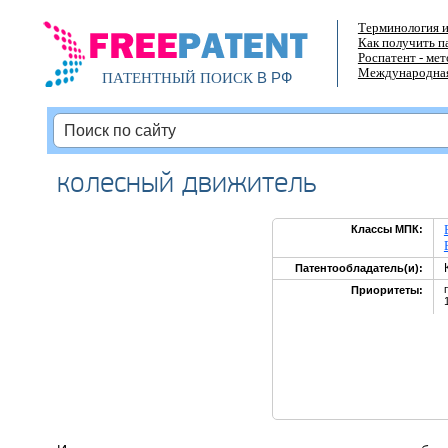
Терминология и
Как получить п
Роспатент - ме
Международная
В РФ
ПАТЕНТНЫЙ ПОИСК
колесный движитель
Классы МПК:
Патентообладатель(и):
Приоритеты: