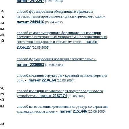
патент 2472247
(10.01.2013)
р,
способ формирования обладающего эффектом
 с
переключения проводимости диэлектрического слоя
-
патент 2449416
ри
(27.04.2012)
ом
способ самосовмещенного формирования изоляции
ью
элементов интегральных микросхем и поликремниевых
ой
контактов к подложке и скрытому слою
- патент
2356127
(20.05.2009)
способ формирования изоляции элементов имс
-
патент 2236063
(10.09.2004)
способ создания структуры - кремний на изоляторе для
сбис
- патент 2234164
(10.08.2004)
и,
способ изоляции канавками для полупроводникового
го
устройства
- патент 2187174
(10.08.2002)
ой
ем
способ изготовления кремниевых структур со скрытым
диэлектрическим слоем
- патент 2151446
(20.06.2000)
ии