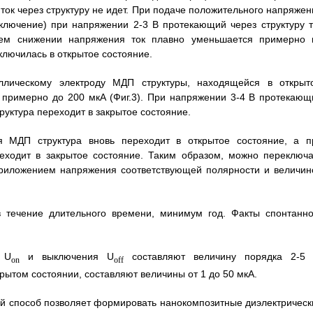
ток через структуру не идет. При подаче положительного напряжен
ключение) при напряжении 2-3 В протекающий через структуру т
щем снижении напряжения ток плавно уменьшается примерно 
еключилась в открытое состояние.
ллическому электроду МДП структуры, находящейся в открыт
т примерно до 200 мкА (Фиг.3). При напряжении 3-4 В протекающ
труктура переходит в закрытое состояние.
 МДП структура вновь переходит в открытое состояние, а п
еходит в закрытое состояние. Таким образом, можно переключа
приложением напряжения соответствующей полярности и величин
в течение длительного времени, минимум год. Факты спонтанно
 U
и выключения U
составляют величину порядка 2-5 
on
off
ытом состоянии, составляют величины от 1 до 50 мкА.
ый способ позволяет формировать нанокомпозитные диэлектрическ