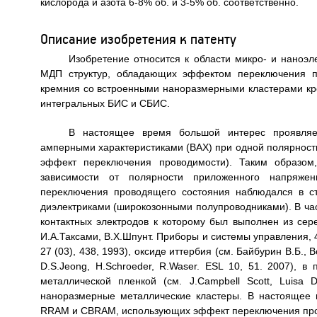
кислорода и азота 6-8% об. и 3-5% об. соответственно.
Описание изобретения к патенту
Изобретение относится к области микро- и наноэл
МДП структур, обладающих эффектом переключения пр
кремния со встроенными наноразмерными кластерами кре
интегральных БИС и СБИС.
В настоящее время большой интерес проявляет
амперными характеристиками (ВАХ) при одной полярност
эффект переключения проводимости). Таким образом,
зависимости от полярности приложенного напряже
переключения проводящего состояния наблюдался в ст
диэлектриками (широкозонными полупроводниками). В час
контактных электродов к которому был выполнен из сере
И.А.Таксами, В.Х.Шпунт. Приборы и системы управления, 4
27 (03), 438, 1993), оксиде иттербия (см. Байбурин В.Б., 
D.S.Jeong, H.Schroeder, R.Waser. ESL 10, 51. 2007), 
металлической пленкой (см. J.Campbell Scott, Luisa 
наноразмерные металлические кластеры. В настоящее 
RRAM и CBRAM, использующих эффект переключения провод