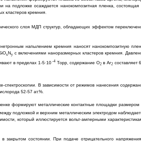
и на подложке осаждается нанокомпозитная пленка, состоящая 
х кластеров кремния.
рического слоя МДП структур, обладающих эффектом переключен
гнетронным напылением кремния наносят нанокомпозитную плен
SiO
N
с включениями наноразмерных кластеров кремния. Давлен
x
y
-4
ивают в пределах 1-5·10
Торр, содержание O
в Ar
составляет 6
2
2
е-спектроскопии. В зависимости от режимов нанесения содержан
кислорода 52-57 ат.%.
ленке формируют металлические контактные площадки размером 
между подложкой и верхним металлическим электродом наблюдает
мости, который иллюстируется вольт-амперными характеристика
 в закрытом состоянии. При подаче отрицательного напряжения