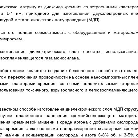
рическую матрицу из диоксида кремния со встроенными кластера
и 1-4 нм, пригодного для изготовления двухэлектродных яче
ктурой металл-диэлектрик-полупроводник (МДП).
тся его полная совместимость с оборудованием и материалам
микросхем.
зготовления диэлектрического слоя является использование
мовоспламеняющегося газа моносилана.
бретением, является создание безопасного способа изготовлен
том переключения проводимости на основе нанокомпозитных плен
ными кластерами кремния, со всеми положительными сторона
спользования токсичного, взрывоопасного и легковоспламеняющего
известном способе изготовления диэлектрического слоя МДП структу
путем плазменного нанесения кремнийсодержащего материал
ения кремниевой мишени в среде аргона с добавками кислорода
ида кремния с включенными наноразмерными кластерами кремни
7 нм/мин и концентрации кислорода и азота 6-8% об. и 3-5% о