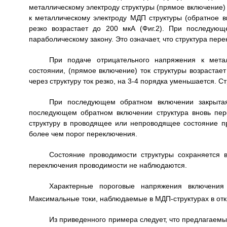
металлическому электроду структуры (прямое включение) 
к металлическому электроду МДП структуры (обратное в
резко возрастает до 200 мкА (Фиг.2). При последую
параболическому закону. Это означает, что структура пер
При подаче отрицательного напряжения к мета
состоянии, (прямое включение) ток структуры возрастае
через структуру ток резко, на 3-4 порядка уменьшается. С
При последующем обратном включении закрытая
последующем обратном включении структура вновь пер
структуру в проводящее или непроводящее состояние 
более чем порог переключения.
Состояние проводимости структуры сохраняется 
переключения проводимости не наблюдаются.
Характерные пороговые напряжения включения
Максимальные токи, наблюдаемые в МДП-структурах в откр
Из приведенного примера следует, что предлагаем