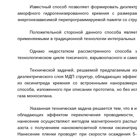
Известный способ позволяет формировать диэлект
аморфного гидрогенизированного кремния с размерам
энергонезависимой перепрограммируемой памяти со стру
Положительной стороной данного способа являе
применяемыми в традиционной технологии интегральных 
Однако недостатком рассмотренного способа и
технологическом цикле токсичного, взрывоопасного и са
Технической задачей, решаемой предлагаемым изо
диэлектрического слоя МДП структур, обладающих эффек
из оксинитрида кремния со встроенными наноразмер
способа, изложенного при описании прототипа, но без и
газа моносилана.
Указанная техническая задача решается тем, что в 
обладающих эффектом переключения проводимости, 
нанесение осуществляют методом магнетронного распыл
азота с получением нанокомпозитной пленки оксинитр
Нанесение пленки проводят при скорости осаждения 5-