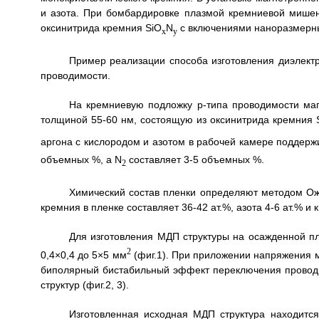
и азота. При бомбардировке плазмой кремниевой мишен
оксинитрида кремния SiO
N
с включениями наноразмерны
x
y
Пример реализации способа изготовления диэлект
проводимости.
На кремниевую подложку p-типа проводимости ма
толщиной 55-60 нм, состоящую из оксинитрида кремния 
аргона с кислородом и азотом в рабочей камере поддерж
объемных %, а N
составляет 3-5 объемных %.
2
Химический состав пленки определяют методом Ож
кремния в пленке составляет 36-42 ат.%, азота 4-6 ат.% и 
Для изготовления МДП структуры на осажденной п
2
0,4×0,4 до 5×5 мм
(фиг.1). При приложении напряжения 
биполярный бистабильный эффект переключения проводи
структур (фиг.2, 3).
Изготовленная исходная МДП структура находится