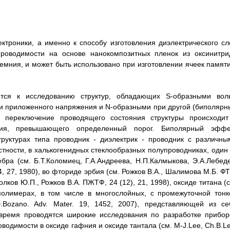
ектроники, а именно к способу изготовления диэлектрического сл
оводимости на основе нанокомпозитных пленок из оксинитри
мния, и может быть использовано при изготовлении ячеек памяти
ся к исследованию структур, обладающих S-образными воль
и приложенного напряжения и N-образными при другой (биполярн
 переключение проводящего состояния структуры происходит
ния, превышающего определенный порог. Биполярный эффе
руктурах типа проводник - диэлектрик - проводник с различны
тности, в халькогенидных стеклообразных полупроводниках, один 
бра (см. Б.Т.Коломиец, Г.А.Андреева, Н.П.Калмыкова, Э.А.Лебеде
, 27, 1980), во фториде эрбия (см. Рожков В.А., Шалимова М.Б. ФТ
Волков Ю.П., Рожков В.А. ПЖТФ, 24 (12), 21, 1998), оксиде титана (
в полимерах, в том числе в многослойных, с промежуточной тонк
D.Bozano. Adv. Mater. 19, 1452, 2007), представляющей из се
время проводятся широкие исследования по разработке прибор
имости в оксиде гафния и оксиде тантала (см. M-J.Lee, Ch.B.Le