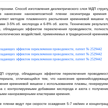
ктроники. Способ изготовления диэлектрического слоя МДП структу
в нанесении нанокомпозитной пленки оксинитрида кремния
вляют методом плазменного распыления кремниевой мишени п
ами 3-5% об. кислорода и 6-8% об. азота. Техническим результат
ев, обладающих эффектом переключения проводимости, полност
нологических воздействий, применяемых в традиционной кремниев
МДП структур, обладающих эффектом переключения проводимост
териала, отличающийся тем, что нанесение кремнийсодержаще
ления кремниевой мишени с использованием плазмы, генерируем
она с контролируемыми добавками кислорода и азота с получени
ными наноразмерными кластерами кремния.
ие пленки ведут при скорости осаждения 5-7 нм/мин и концентрац