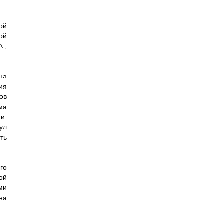
ой
ой
.,
на
ия
ов
ма
и.
ул
ть
го
ой
ми
на