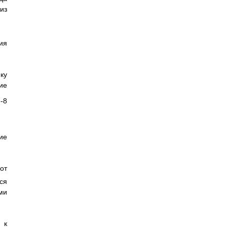
из
ия
ку
ие
-8
ие
от
ся
ми
 к