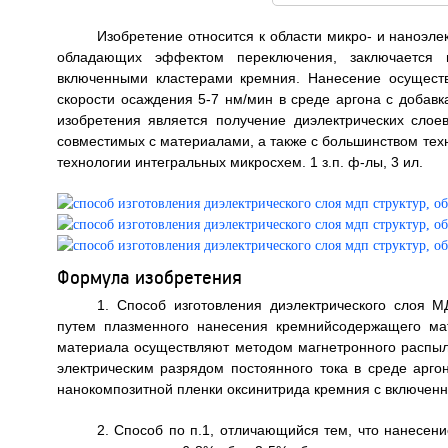
Изобретение относится к области микро- и наноэле
обладающих эффектом переключения, заключается 
включенными кластерами кремния. Нанесение осущест
скорости осаждения 5-7 нм/мин в среде аргона с добавк
изобретения является получение диэлектрических сло
совместимых с материалами, а также с большинством тех
технологии интегральных микросхем. 1 з.п. ф-лы, 3 ил.
Формула изобретения
1. Способ изготовления диэлектрического слоя 
путем плазменного нанесения кремнийсодержащего ма
материала осуществляют методом магнетронного распы
электрическим разрядом постоянного тока в среде арг
нанокомпозитной пленки оксинитрида кремния с включен
2. Способ по п.1, отличающийся тем, что нанесен