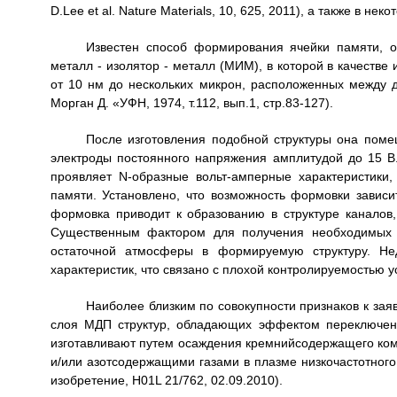
D.Lee et al. Nature Materials, 10, 625, 2011), а также в нек
Известен способ формирования ячейки памяти, 
металл - изолятор - металл (МИМ), в которой в качестве
от 10 нм до нескольких микрон, расположенных между д
Морган Д. «УФН, 1974, т.112, вып.1, стр.83-127).
После изготовления подобной структуры она поме
электроды постоянного напряжения амплитудой до 15 В
проявляет N-образные вольт-амперные характеристики,
памяти. Установлено, что возможность формовки зависи
формовка приводит к образованию в структуре каналов
Существенным фактором для получения необходимых в
остаточной атмосферы в формируемую структуру. Нед
характеристик, что связано с плохой контролируемостью
Наиболее близким по совокупности признаков к зая
слоя МДП структур, обладающих эффектом переключени
изготавливают путем осаждения кремнийсодержащего ко
и/или азотсодержащими газами в плазме низкочастотного
изобретение, H01L 21/762, 02.09.2010).