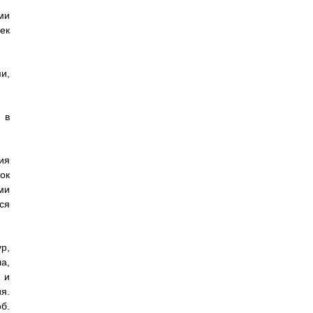
ми
ек
и,
 в
ия
ок
ми
ся
р,
а,
 и
я.
б.