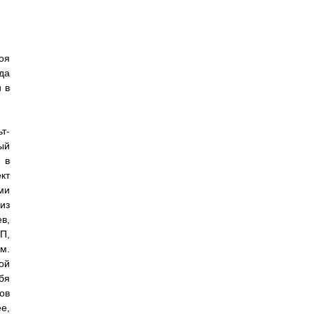
оя
да
 в
т-
ый
 в
кт
ми
из
в,
П,
см.
ой
бя
ов
e,