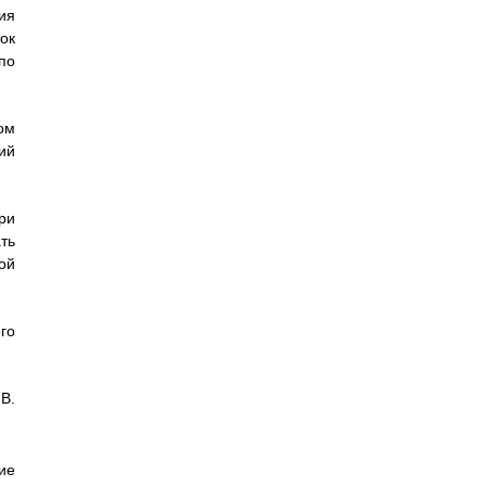
ия
ок
по
ом
ий
ри
ть
ой
го
В.
ие