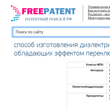
Терминология и
Как получить п
Роспатент - ме
Международная
В РФ
ПАТЕНТНЫЙ ПОИСК
способ изготовления диэлектри
обладающих эффектом перекл
Классы МПК:
Автор(ы):
Патентообладатель(и):
Приоритеты: