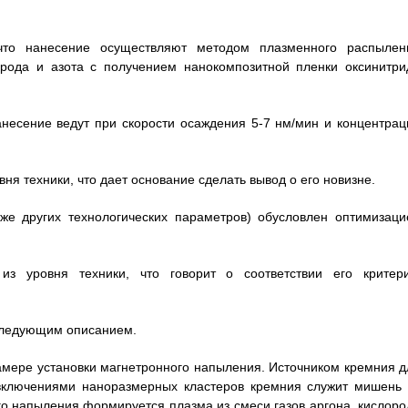
что нанесение осуществляют методом плазменного распылен
рода и азота с получением нанокомпозитной пленки оксинитри
анесение ведут при скорости осаждения 5-7 нм/мин и концентрац
ня техники, что дает основание сделать вывод о его новизне.
же других технологических параметров) обусловлен оптимизаци
з уровня техники, что говорит о соответствии его критер
следующим описанием.
амере установки магнетронного напыления. Источником кремния д
включениями наноразмерных кластеров кремния служит мишень 
го напыления формируется плазма из смеси газов аргона, кислоро