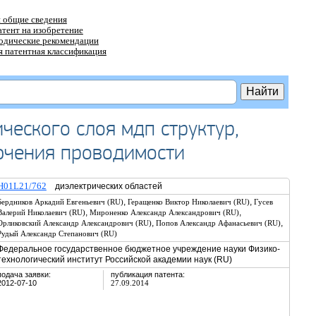
 общие сведения
атент на изобретение
тодические рекомендации
 патентная классификация
ческого слоя мдп структур,
ючения проводимости
H01L21/762
диэлектрических областей
,
,
Бердников Аркадий Евгеньевич (RU)
Геращенко Виктор Николаевич (RU)
Гусев
,
,
Валерий Николаевич (RU)
Мироненко Александр Александрович (RU)
,
,
Орликовский Александр Александрович (RU)
Попов Александр Афанасьевич (RU)
Рудый Александр Степанович (RU)
Федеральное государственное бюджетное учреждение науки Физико-
технологический институт Российской академии наук (RU)
подача заявки:
публикация патента:
2012-07-10
27.09.2014