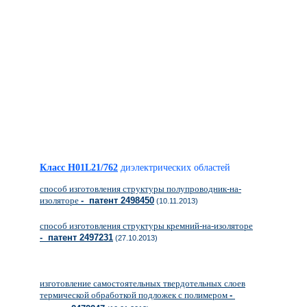
Класс H01L21/762
диэлектрических областей
способ изготовления структуры полупроводник-на-
изоляторе
- патент 2498450
(10.11.2013)
способ изготовления структуры кремний-на-изоляторе
- патент 2497231
(27.10.2013)
изготовление самостоятельных твердотельных слоев
термической обработкой подложек с полимером
-