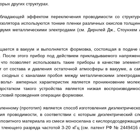
оторых других структурах.
обладающей эффектом переключения проводимости со структур
 изолятора используются тонкие пленки различных окислов толщин
вумя металлическими электродами (см. Дирнлей Дж., Стоунхем А
щается в вакуум и выполняется формовка, состоящая в подаче 
. После этого прибор под действием прикладываемого напряжен
 что позволяет использовать такие приборы в качестве элемент
т от состава и давления остаточной атмосферы в вакууме, а са
, сходных с каналами пробоя между металлическими электродам
ольт- амперных характеристик является проникновение молек
остатком такого устройства является низкая воспроизводимос
 условий проведения операции формовки.
вленному (прототип) является способ изготовления диэлектрическо
я проводимости, в соответствии с которым диэлектрический сл
мпозитного материала из смеси моносилана с кислородсодержащи
 тлеющего разряда частотой 3-20 кГц (см. патент РФ № 2449416 