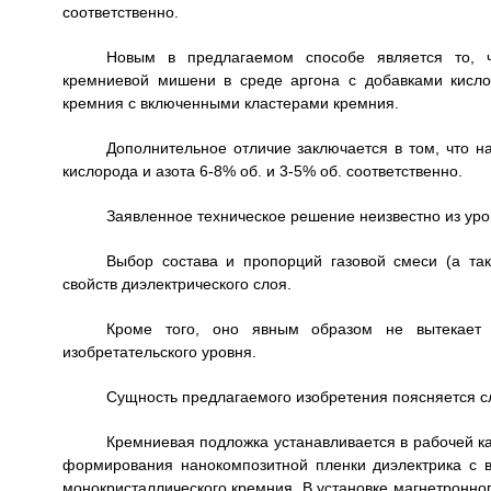
соответственно.
Новым в предлагаемом способе является то, 
кремниевой мишени в среде аргона с добавками кисло
кремния с включенными кластерами кремния.
Дополнительное отличие заключается в том, что н
кислорода и азота 6-8% об. и 3-5% об. соответственно.
Заявленное техническое решение неизвестно из уров
Выбор состава и пропорций газовой смеси (а так
свойств диэлектрического слоя.
Кроме того, оно явным образом не вытекает и
изобретательского уровня.
Сущность предлагаемого изобретения поясняется 
Кремниевая подложка устанавливается в рабочей к
формирования нанокомпозитной пленки диэлектрика с 
монокристаллического кремния. В установке магнетронно