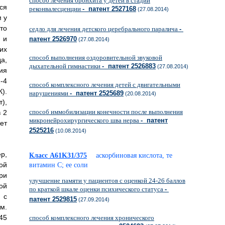
способ лечения бронхита у детей в стадии
ся
реконвалесценции
- патент 2527168
(27.08.2014)
 у
то
седло для лечения детского церебрального паралича
-
 и
патент 2526970
(27.08.2014)
их
способ выполнения оздоровительной звуковой
а,
дыхательной гимнастики
- патент 2526883
(27.08.2014)
ия
-4
способ комплексного лечения детей с двигательными
).
нарушениями
- патент 2525689
(20.08.2014)
),
способ иммобилизации конечности после выполнения
 2
микронейрохирургического шва нерва
- патент
ет
2525216
(10.08.2014)
р,
Класс A61K31/375
аскорбиновая кислота, те
ой
витамин C; ее соли
ри
улучшение памяти у пациентов с оценкой 24-26 баллов
ой
по краткой шкале оценки психического статуса
-
 с
патент 2529815
(27.09.2014)
м.
45
способ комплексного лечения хронического