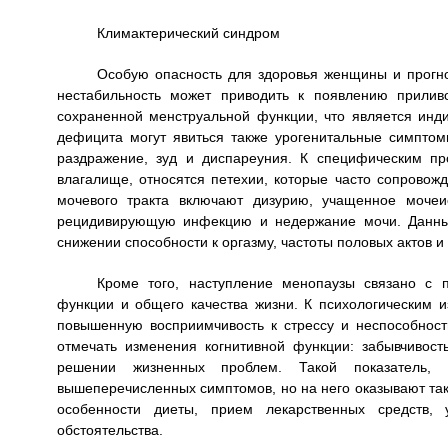
Климактерический синдром
Особую опасность для здоровья женщины и прогно
нестабильность может приводить к появлению прилив
сохраненной менструальной функции, что является ин
дефицита могут явиться также урогенитальные симптом
раздражение, зуд и диспареуния. К специфическим п
влагалище, относятся петехии, которые часто сопрово
мочевого тракта включают дизурию, учащенное мочеи
рецидивирующую инфекцию и недержание мочи. Данные
снижении способности к оргазму, частоты половых актов и
Кроме того, наступление менопаузы связано с 
функции и общего качества жизни. К психологическим 
повышенную восприимчивость к стрессу и неспособнос
отмечать изменения когнитивной функции: забывчивост
решении жизненных проблем. Такой показатель, 
вышеперечисленных симптомов, но на него оказывают та
особенности диеты, прием лекарственных средств, 
обстоятельства.