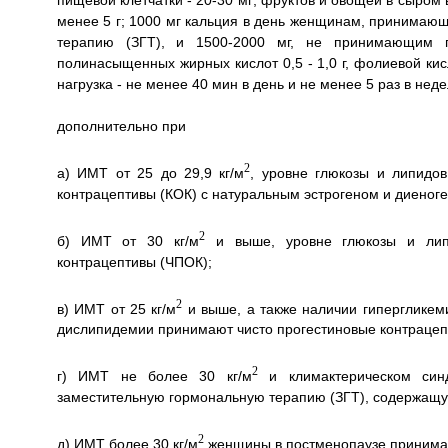
пищевой клетчатки - 20-30 мг; фруктов и овощей в сыром в
менее 5 г; 1000 мг кальция в день женщинам, принима
терапию (ЗГТ), и 1500-2000 мг, не принимающим 
полинасыщенных жирных кислот 0,5 - 1,0 г, фолиевой кисл
нагрузка - не менее 40 мин в день и не менее 5 раз в н
дополнительно при
2
а) ИМТ от 25 до 29,9 кг/м
, уровне глюкозы и липидо
контрацептивы (КОК) с натуральным эстрогеном и диеног
2
б) ИМТ от 30 кг/м
и выше, уровне глюкозы и липи
контрацептивы (ЧПОК);
2
в) ИМТ от 25 кг/м
и выше, а также наличии гипергликеми
дислипидемии принимают чисто прогестиновые контрацеп
2
г) ИМТ не более 30 кг/м
и климактерическом син
заместительную гормональную терапию (ЗГТ), содержащ
2
д) ИМТ более 30 кг/м
женщины в постменопаузе принима