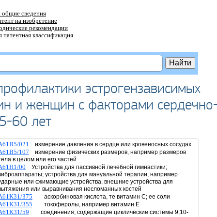
 общие сведения
атент на изобретение
тодические рекомендации
 патентная классификация
профилактики эстрогензависимых
ин и женщин с факторами сердечно
45-60 лет
A61B5/021
измерение давления в сердце или кровеносных сосудах
A61B5/107
измерение физических размеров, например размеров
тела в целом или его частей
A61H1/00
Устройства для пассивной лечебной гимнастики;
виброаппараты; устройства для мануальной терапии, например
ударные или сжимающие устройства, внешние устройства для
вытяжения или выравнивания несломанных костей
A61K31/375
аскорбиновая кислота, те витамин C; ее соли
A61K31/355
токоферолы, например витамин E
A61K31/59
соединения, содержащие циклические системы 9,10-