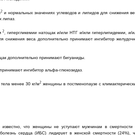
2
м
и нормальных значениях углеводов и липидов для снижения ве
 липаз.
2
м
, гипергликемии натощак и/или НТГ и/или гиперлипидемии, и/и
 для снижения веса дополнительно принимают ингибитор желудочн
тощак дополнительно принимают бигуаниды.
о принимают ингибитор альфа-глюкозидаз.
2
 тела менее 30 кг/м
женщины в постменопаузе с климактерическ
й известно, что женщины не уступают мужчинам в смертности 
болезнь сердца (ИБС) лидирует в женской смертности (24%), ч