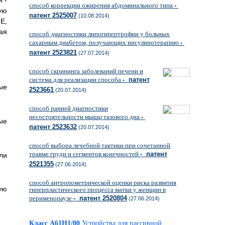
и -
способ коррекции ожирения абдоминального типа
-
ую
патент 2525007
(10.08.2014)
E,
ая
способ диагностики липогипертрофии у больных
сахарным диабетом, получающих инсулинотерапию
-
патент 2523821
(27.07.2014)
способ скрининга заболеваний печени и
система для реализации способа
- патент
ые
2523661
(20.07.2014)
способ ранней диагностики
несостоятельности мышц тазового дна
-
ые
патент 2523632
(20.07.2014)
способ выбора лечебной тактики при сочетанной
травме груди и сегментов конечностей
- патент
ли
2521355
(27.06.2014)
способ антропометрической оценки риска развития
ую
гиперпластического процесса матки у женщин в
перименопаузе
- патент 2520804
(27.06.2014)
Класс A61H1/00
Устройства для пассивной