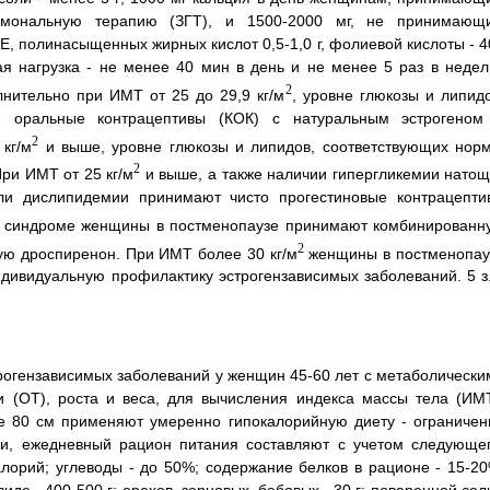
рмональную терапию (ЗГТ), и 1500-2000 мг, не принимающ
, полинасыщенных жирных кислот 0,5-1,0 г, фолиевой кислоты - 4
кая нагрузка - не менее 40 мин в день и не менее 5 раз в недел
2
нительно при ИМТ от 25 до 29,9 кг/м
, уровне глюкозы и липидо
е оральные контрацептивы (КОК) с натуральным эстрогеном
2
кг/м
и выше, уровне глюкозы и липидов, соответствующих норм
2
ри ИМТ от 25 кг/м
и выше, а также наличии гипергликемии натощ
или дислипидемии принимают чисто прогестиновые контрацепти
 синдроме женщины в постменопаузе принимают комбинированн
2
ую дроспиренон. При ИМТ более 30 кг/м
женщины в постменопау
дивидуальную профилактику эстрогензависимых заболеваний. 5 з.
огензависимых заболеваний у женщин 45-60 лет с метаболически
 (ОТ), роста и веса, для вычисления индекса массы тела (ИМТ
е 80 см применяют умеренно гипокалорийную диету - ограничен
ки, ежедневный рацион питания составляют с учетом следующег
орий; углеводы - до 50%; содержание белков в рационе - 15-20