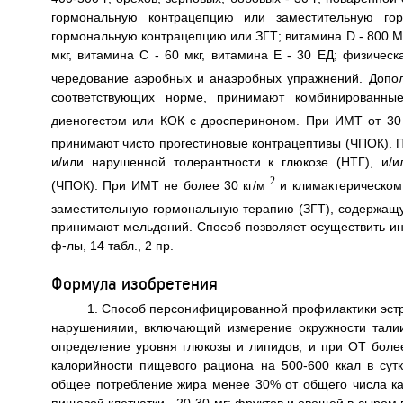
гормональную контрацепцию или заместительную го
гормональную контрацепцию или ЗГТ; витамина D - 800 ME
мкг, витамина С - 60 мкг, витамина Е - 30 ЕД; физичес
чередование аэробных и анаэробных упражнений. Допол
соответствующих норме, принимают комбинированны
диеногестом или КОК с дроспериноном. При ИМТ от 30 
принимают чисто прогестиновые контрацептивы (ЧПОК). П
и/или нарушенной толерантности к глюкозе (НТГ), и/
2
(ЧПОК). При ИМТ не более 30 кг/м
и климактерическом
заместительную гормональную терапию (ЗГТ), содержащ
принимают мельдоний. Способ позволяет осуществить ин
ф-лы, 14 табл., 2 пр.
Формула изобретения
1. Способ персонифицированной профилактики эстр
нарушениями, включающий измерение окружности талии
определение уровня глюкозы и липидов; и при ОТ боле
калорийности пищевого рациона на 500-600 ккал в сут
общее потребление жира менее 30% от общего числа кал