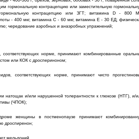
иде - 400-500 г; орехов, зерновых, бобовых - 30 г; поваренной сол
ющим гормональную контрацепцию или заместительную гормональн
гормональную контрацепцию или ЗГТ; витамина D - 800 M
оты - 400 мкг, витамина С - 60 мкг, витамина Е - 30 ЕД; физическ
еделю; чередование аэробных и анаэробных упражнений;
в, соответствующих норме, принимают комбинированные оральн
естом или КОК с дроспериноном;
дов, соответствующих норме, принимают чисто прогестинов
и натощак и/или нарушенной толерантности к глюкозе (НТГ), и/и
тивы (ЧПОК);
дроме женщины в постменопаузе принимают комбинированн
ую дроспиренон;
ют мельдоний.