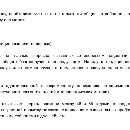
пу, необходимо учитывать не только эти общие потребности, но
у она может:
адиционные или гендерные).
е на главных вопросах, связанных со здоровьем пациентки,
 общего благополучия в последующем. Наряду с традиционн
пауза или постменопауза, это предоставляет врачу дополнительн
и адаптированной к современному пониманию патофизиолог
влечением новых технологий и терапевтических методик.
 охватывает период времени между 46 и 55 годами, в средн
т возрастной промежуток связан с появлением значительных пробл
иятными событиями в дальнейшем.