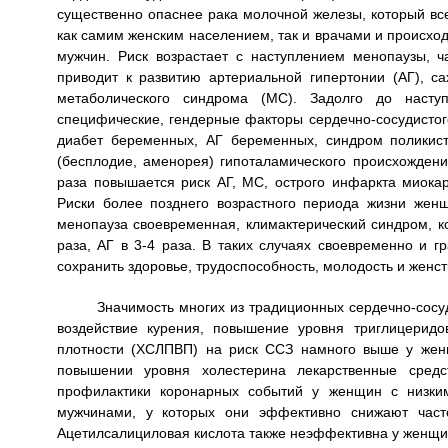
существенно опаснее рака молочной железы, который вс
как самим женским населением, так и врачами и происходи
мужчин. Риск возрастает с наступлением менопаузы, ч
приводит к развитию артериальной гипертонии (АГ), с
метаболического синдрома (МС). Задолго до наст
специфические, гендерные факторы сердечно-сосудистого
диабет беременных, АГ беременных, синдром поликист
(бесплодие, аменорея) гипоталамического происхождени
раза повышается риск АГ, МС, острого инфаркта миока
Риски более позднего возрастного периода жизни женщ
менопауза своевременная, климактерический синдром, к
раза, АГ в 3-4 раза. В таких случаях своевременно и 
сохранить здоровье, трудоспособность, молодость и женст
Значимость многих из традиционных сердечно-сосу
воздействие курения, повышение уровня триглицеридо
плотности (ХСЛПВП) на риск ССЗ намного выше у жен
повышении уровня холестерина лекарственные средс
профилактики коронарных событий у женщин с низки
мужчинами, у которых они эффективно снижают часто
Ацетилсалициловая кислота также неэффективна у женщин