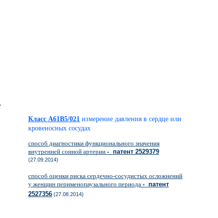
-
Класс A61B5/021
измерение давления в сердце или
кровеносных сосудах
способ диагностики функционального значения
внутренней сонной артерии
- патент 2529379
(27.09.2014)
способ оценки риска сердечно-сосудистых осложнений
у женщин перименопаузального периода
- патент
2527356
(27.08.2014)