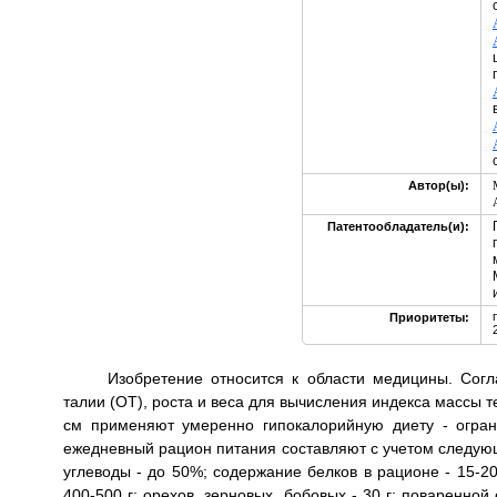
Автор(ы):
Патентообладатель(и):
Приоритеты:
Изобретение относится к области медицины. Сог
талии (ОТ), роста и веса для вычисления индекса массы 
см применяют умеренно гипокалорийную диету - огран
ежедневный рацион питания составляют с учетом следую
углеводы - до 50%; содержание белков в рационе - 15-20
400-500 г; орехов, зерновых, бобовых - 30 г; поваренно