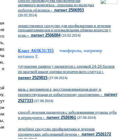
способ производства биологически
активного комплекса - порошка из молодых
побегов облепихи
- патент 2506953
(20.02.2014)
ая
лекарственное средство для профилактики и лечения
не
гипоавитаминозов и нормализации обмена веществ у
птиц
- патент 2506084
го
(10.02.2014)
ь,
во
Класс A61K31/355
токоферолы, например
ла
витамин E
ю,
улучшение памяти у пациентов с оценкой 24-26 баллов
 о
по краткой шкале оценки психического статуса
-
патент 2529815
(27.09.2014)
ой
мазь с витамином а, восстанавливающая кожу и
у,
препятствующая ее избыточному ороговению
- патент
ут
2527333
(27.08.2014)
ри
способ лечения пациентов с заболеваниями пульпы зуба
ии
и периодонта
- патент 2526961
(27.08.2014)
ы,
ые
лечебное средство профилактики и лечения
хронических заболеваний печени
- патент 2526172