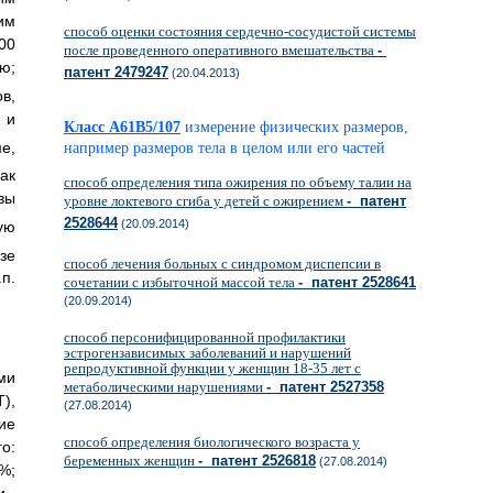
им
способ оценки состояния сердечно-сосудистой системы
00
после проведенного оперативного вмешательства
-
ю;
патент 2479247
(20.04.2013)
в,
 и
Класс A61B5/107
измерение физических размеров,
е,
например размеров тела в целом или его частей
ак
способ определения типа ожирения по объему талии на
вы
уровне локтевого сгиба у детей с ожирением
- патент
2528644
(20.09.2014)
ую
зе
способ лечения больных с синдромом диспепсии в
п.
сочетании с избыточной массой тела
- патент 2528641
(20.09.2014)
способ персонифицированной профилактики
эстрогензависимых заболеваний и нарушений
репродуктивной функции у женщин 18-35 лет с
ми
метаболическими нарушениями
- патент 2527358
),
(27.08.2014)
ие
способ определения биологического возраста у
о:
беременных женщин
- патент 2526818
(27.08.2014)
%;