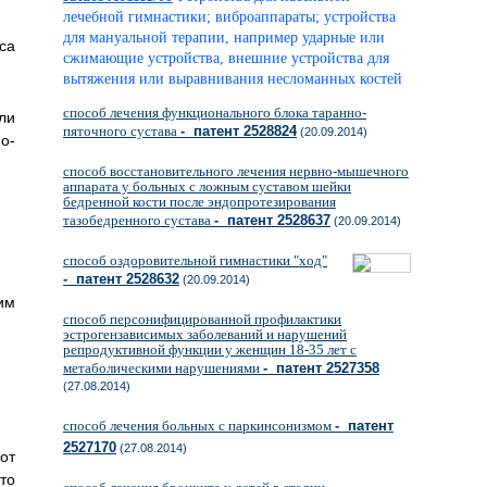
лечебной гимнастики; виброаппараты; устройства
для мануальной терапии, например ударные или
са
сжимающие устройства, внешние устройства для
вытяжения или выравнивания несломанных костей
способ лечения функционального блока таранно-
ли
пяточного сустава
- патент 2528824
(20.09.2014)
о-
способ восстановительного лечения нервно-мышечного
аппарата у больных с ложным суставом шейки
бедренной кости после эндопротезирования
тазобедренного сустава
- патент 2528637
(20.09.2014)
способ оздоровительной гимнастики "ход"
- патент 2528632
(20.09.2014)
им
способ персонифицированной профилактики
эстрогензависимых заболеваний и нарушений
репродуктивной функции у женщин 18-35 лет с
метаболическими нарушениями
- патент 2527358
(27.08.2014)
способ лечения больных с паркинсонизмом
- патент
2527170
(27.08.2014)
от
то