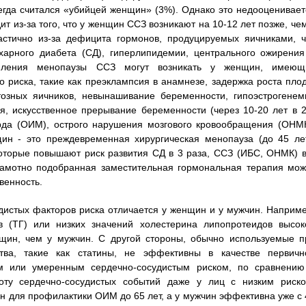
егда считался «убийцей женщин» (3%). Однако это недооценивает
т из-за того, что у женщин ССЗ возникают на 10-12 лет позже, чем
астично из-за дефицита гормонов, продуцируемых яичниками, ч
ахарного диабета (СД), гиперлипидемии, центрального ожирения
упления менопаузы ССЗ могут возникать у женщин, имеющ
 риска, такие как преэклампсия в анамнезе, задержка роста плод
озных яичников, невынашивание беременности, гипоэстрогенем
я, искусственное прерывание беременности (через 10-20 лет в 2
рда (ОИМ), острого нарушения мозгового кровообращения (ОНМК
ин - это преждевременная хирургическая менопауза (до 45 лет
оторые повышают риск развития СД в 3 раза, ССЗ (ИБС, ОНМК) в
грамотно подобранная заместительная гормональная терапия мож
венность.
дистых факторов риска отличается у женщин и у мужчин. Наприме
в (ТГ) или низких значений холестерина липопротеидов высок
щин, чем у мужчин. С другой стороны, обычно используемые п
тва, такие как статины, не эффективны в качестве первичн
м или умеренным сердечно-сосудистым риском, по сравнению
ту сердечно-сосудистых событий даже у лиц с низким риско
 для профилактики ОИМ до 65 лет, а у мужчин эффективна уже с 