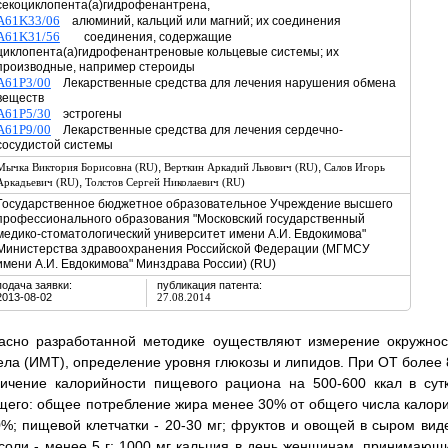
секоциклопента(а)гидрофенантрена,
A61K33/06
алюминий, кальций или магний; их соединения
A61K31/56
соединения, содержащие
циклопента(а)гидрофенантреновые кольцевые системы; их
производные, например стероиды
A61P3/00
Лекарственные средства для лечения нарушения обмена
веществ
A61P5/30
эстрогены
A61P9/00
Лекарственные средства для лечения сердечно-
сосудистой системы
,
,
Мычка Виктория Борисовна (RU)
Верткин Аркадий Львович (RU)
Салов Игорь
,
Аркадьевич (RU)
Толстов Сергей Николаевич (RU)
Государственное бюджетное образовательное Учреждение высшего
профессионального образования "Московский государственный
медико-стоматологический университет имени А.И. Евдокимова"
Министерства здравоохранения Российской Федерации (МГМСУ
имени А.И. Евдокимова" Минздрава России) (RU)
подача заявки:
публикация патента:
2013-08-02
27.08.2014
ласно разработанной методике оуществляют измерение окружнос
тела (ИМТ), определение уровня глюкозы и липидов. При ОТ более 
ичение калорийности пищевого рациона на 500-600 ккал в сутк
щего: общее потребление жира менее 30% от общего числа калори
%; пищевой клетчатки - 20-30 мг; фруктов и овощей в сыром виде
й соли - менее 5 г; 1000 мг кальция в день женщинам, принимающ