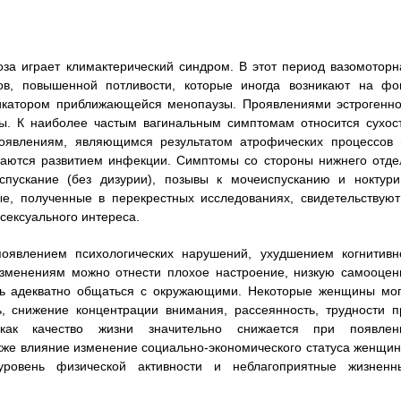
за играет климактерический синдром. В этот период вазомоторн
ов, повышенной потливости, которые иногда возникают на фо
дикатором приближающейся менопаузы. Проявлениями эстрогенно
ы. К наиболее частым вагинальным симптомам относится сухост
роявлениям, являющимся результатом атрофических процессов 
ждаются развитием инфекции. Симптомы со стороны нижнего отде
спускание (без дизурии), позывы к мочеиспусканию и ноктури
, полученные в перекрестных исследованиях, свидетельствуют
 сексуального интереса.
появлением психологических нарушений, ухудшением когнитивн
изменениям можно отнести плохое настроение, низкую самооценк
ть адекватно общаться с окружающими. Некоторые женщины мог
ь, снижение концентрации внимания, рассеянность, трудности п
как качество жизни значительно снижается при появлен
кже влияние изменение социально-экономического статуса женщин
уровень физической активности и неблагоприятные жизненн