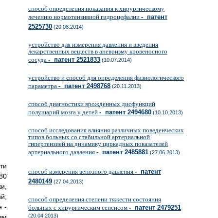
способ определения показания к хирургическому
лечению нормотензивной гидроцефалии
- патент
2525730
(20.08.2014)
устройство для измерения давления и введения
лекарственных веществ в аневризму кровеносного
сосуда
- патент 2521833
(10.07.2014)
устройство и способ для определения физиологического
параметра
- патент 2498768
(20.11.2013)
способ диагностики врожденных дисфункций
полушарий мозга у детей
- патент 2494680
(10.10.2013)
способ исследования влияния различных поведенческих
типов больных со стабильной артериальной
гипертензией на динамику циркадных показателей
артериального давления
- патент 2485881
(27.06.2013)
ти
способ измерения венозного давления
- патент
80
2480149
(27.04.2013)
и,
й;
способ определения степени тяжести состояния
 -
больных с хирургическим сепсисом
- патент 2479251
(20.04.2013)
им