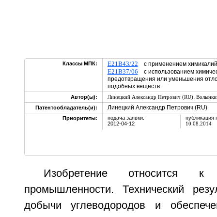
E21B43/22
Классы МПК:
с применением химикалий 
E21B37/06
с использованием химичес
предотвращения или уменьшения отл
подобных веществ
,
Автор(ы):
Линецкий Александр Петрович (RU)
Волынки
Линецкий Александр Петрович (RU)
Патентообладатель(и):
подача заявки:
публикация 
Приоритеты:
2012-04-12
10.08.2014
Изобретение относится к 
промышленности. Технический резу
добычи углеводородов и обеспече