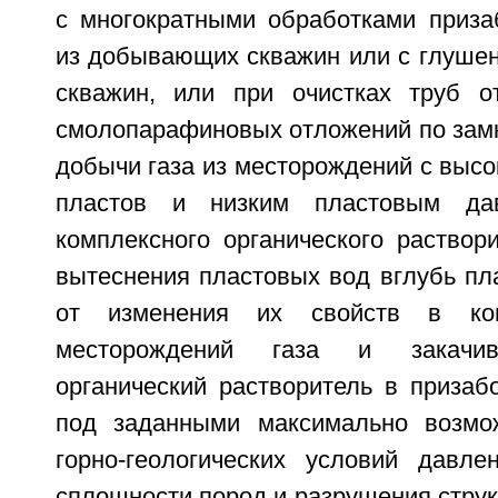
с многократными обработками приза
из добывающих скважин или с глушен
скважин, или при очистках труб о
смолопарафиновых отложений по замк
добычи газа из месторождений с выс
пластов и низким пластовым дав
комплексного органического раствор
вытеснения пластовых вод вглубь пл
от изменения их свойств в кон
месторождений газа и закачив
органический растворитель в призаб
под заданными максимально возм
горно-геологических условий давл
сплошности пород и разрушения струк