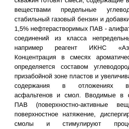
скважин готовят смеси, содержащие 
веществами предельные углево
стабильный газовый бензин и добавки
1,5% нефтерастворимых ПАВ - алифат
соединений из класса непредельн
например реагент ИКНС «Аз
Концентрация в смесях ароматичес
определяется составом углеводор
призабойной зоне пластов и увеличи
содержания в отложениях выс
асфальтенов и смол. Вводимые в с
ПАВ (поверхностно-активные вещ
поверхностное натяжение, дисперг
смолы и стимулируют процес