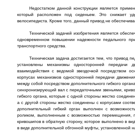
Недостатком данной конструкции является примен
который расположен под сиденьем. Это снижает удо
велосипедиста. Кроме того, данный привод не обеспечива
Технической задачей изобретения является обеспе
одновременном повышении надежности педального прив
транспортного средства.
Техническая задача достигается тем, что привод п
установлены механизмы односторонней передачи д
взаимодействия с ведомой звездочкой посредством ос
корпусах механизмов односторонней передачи движени
между собой посредством дополнительного гибкого орган
синхронизирующий вал с передаточными звеньями, криво
гибкого органа, которые с одной стороны жестко соедин
а с другой стороны жестко соединены с корпусами соот
дополнительный гибкий орган выполнен с возможност
роликом, выполненным с возможностью перемещения, п
кривошипов в обратную сторону, которое выполнено в ви
в виде дополнительной обгонной муфты, установленной на