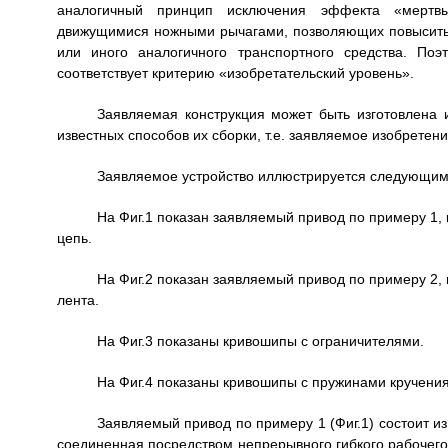
аналогичный принцип исключения эффекта «мертвых
движущимися ножными рычагами, позволяющих повысить 
или иного аналогичного транспортного средства. По
соответствует критерию «изобретательский уровень».
Заявляемая конструкция может быть изготовлена 
известных способов их сборки, т.е. заявляемое изобрет
Заявляемое устройство иллюстрируется следующим
На Фиг.1 показан заявляемый привод по примеру 1, г
цепь.
На Фиг.2 показан заявляемый привод по примеру 2, г
лента.
На Фиг.3 показаны кривошипы с ограничителями.
На Фиг.4 показаны кривошипы с пружинами кручения
Заявляемый привод по примеру 1 (Фиг.1) состоит из
соединенная посредством непрерывного гибкого рабочего 