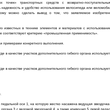
 точек» транспортных средств с возвратно-поступательны
надежность и удобство использования велосипеда или веломоби
этому можно сделать вывод о том, что заявляемое изобретен
из известных в технике элементов и материалов с использовани
ение соответствуют критерию «промышленная применимость».
и примерами конкретного выполнения.
де в качестве участков дополнительного гибкого органа используе
де в качестве участков дополнительного гибкого органа используе
.
 педальной оси 1, на которую жестко насажена ведущая звездочка 
органа 3 с ведомой звездочкой 4, а также кривошип 5 левой педал