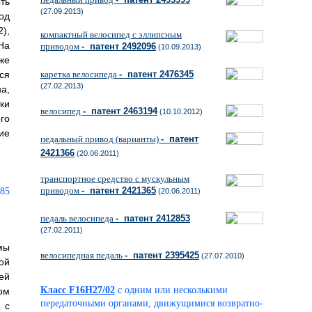
ть
(27.09.2013)
од
),
компактный велосипед с эллипсным
На
приводом
- патент 2492096
(10.09.2013)
же
ся
каретка велосипеда
- патент 2476345
(27.02.2013)
а,
ки
велосипед
- патент 2463194
(10.10.2012)
го
ие
педальный привод (варианты)
- патент
2421366
(20.06.2011)
транспортное средство с мускульным
приводом
- патент 2421365
(20.06.2011)
педаль велосипеда
- патент 2412853
(27.02.2011)
мы
велосипедная педаль
- патент 2395425
(27.07.2010)
ой
ей
Класс F16H27/02
с одним или несколькими
ом
передаточными органами, движущимися возвратно-
 с