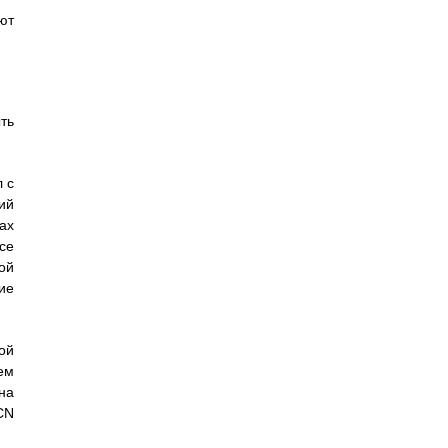
ют
ть
 с
ий
ах
се
ой
ие
ой
ем
на
CN