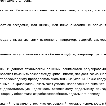
ся замкнутая цепь.
ана может быть использована лента, или цепь, или трос, или ин
оваться звездочки, или шкивы, или иные аналогичные элемент
передаточными звеньями выполнено, например, сваркой, замков
вижения могут использоваться обгонные муфты, например храпов
стны. В данном техническом решении понимаются регулировочн
озволяют изменить разбег между кривошипами, что дает возможнос
ет велосипедисту преодолевать значительные уклоны. Также следу
енные на кривошипах, оказывают усилие, направленное вниз, что 
ает дополнительную надежность заявляемому педальному привод
 сторону обеспечивают работоспособность педального привода.
ваний не выявлено технических решений, которые использовали 