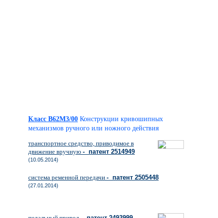
Класс B62M3/00
Конструкции кривошипных
механизмов ручного или ножного действия
транспортное средство, приводимое в
движение вручную
- патент 2514949
(10.05.2014)
система ременной передачи
- патент 2505448
(27.01.2014)
педальный привод
- патент 2493999