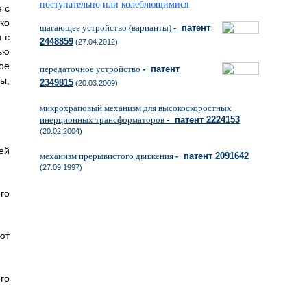
поступательно или колеблющимися
 с
ко
шагающее устройство (варианты)
- патент
 с
2448859
(27.04.2012)
ью
ое
передаточное устройство
- патент
ы,
2349815
(20.03.2009)
микрохраповый механизм для высокоскоростных
инерционных трансформаторов
- патент 2224153
(20.02.2004)
ей
механизм прерывистого движения
- патент 2091642
(27.09.1997)
го
ют
го