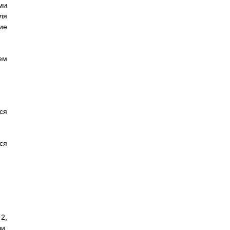
ми
ля
ие
ем
тся
тся
2,
и,