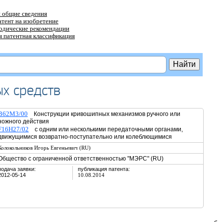
 общие сведения
атент на изобретение
тодические рекомендации
 патентная классификация
х средств
B62M3/00
Конструкции кривошипных механизмов ручного или
ножного действия
F16H27/02
с одним или несколькими передаточными органами,
движущимися возвратно-поступательно или колеблющимися
Колокольников Игорь Евгеньевич (RU)
Общество с ограниченной ответственностью "МЭРС" (RU)
подача заявки:
публикация патента:
2012-05-14
10.08.2014