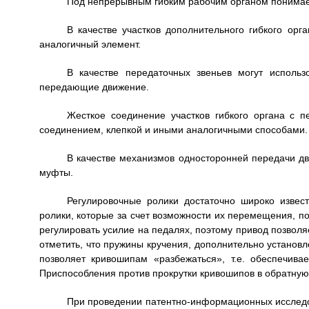
Под непрерывным гибким рабочим органом понимает
В качестве участков дополнительного гибкого орг
аналогичный элемент.
В качестве передаточных звеньев могут использ
передающие движение.
Жесткое соединение участков гибкого органа с 
соединением, клепкой и иными аналогичными способами.
В качестве механизмов односторонней передачи д
муфты.
Регулировочные ролики достаточно широко изве
ролики, которые за счет возможности их перемещения, п
регулировать усилие на педалях, поэтому привод позволя
отметить, что пружины кручения, дополнительно установл
позволяет кривошипам «разбежаться», т.е. обеспечив
Приспособления против прокрутки кривошипов в обратную
При проведении патентно-информационных исследо