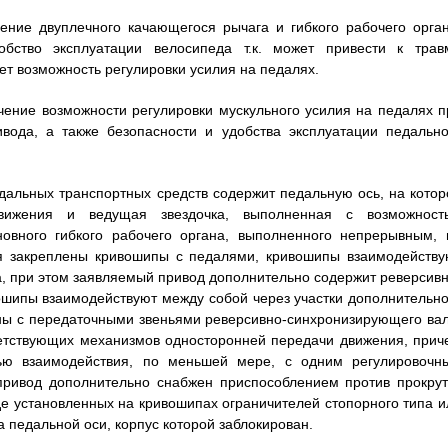
ение двуплечного качающегося рычага и гибкого рабочего орган
бство эксплуатации велосипеда т.к. может привести к трав
ет возможность регулировки усилия на педалях.
чение возможности регулировки мускульного усилия на педалях п
ода, а также безопасности и удобства эксплуатации педально
едальных транспортных средств содержит педальную ось, на котор
вижения и ведущая звездочка, выполненная с возможност
новного гибкого рабочего органа, выполненного непрерывным, 
я закреплены кривошипы с педалями, кривошипы взаимодейству
а, при этом заявляемый привод дополнительно содержит реверсивн
шипы взаимодействуют между собой через участки дополнительно
ены с передаточными звеньями реверсивно-синхронизирующего вал
ветствующих механизмов односторонней передачи движения, прич
ью взаимодействия, по меньшей мере, с одним регулировочн
ривод дополнительно снабжен приспособлением против прокрут
де установленных на кривошипах ограничителей стопорного типа и
 педальной оси, корпус которой заблокирован.