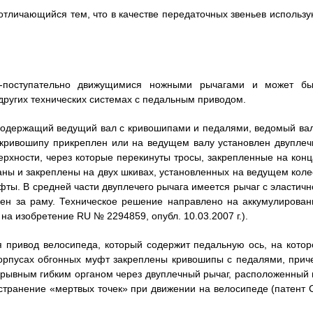
 отличающийся тем, что в качестве передаточных звеньев использу
о-поступательно движущимися ножными рычагами и может бы
других технических системах с педальным приводом.
содержащий ведущий вал с кривошипами и педалями, ведомый вал
 кривошипу прикреплен или на ведущем валу установлен двуплеч
ерхности, через которые перекинуты тросы, закрепленные на конц
аны и закреплены на двух шкивах, установленных на ведущем коле
ты. В средней части двуплечего рычага имеется рычаг с эластичн
лен за раму. Техническое решение направлено на аккумулирован
на изобретение RU № 2294859, опубл. 10.03.2007 г.).
 привод велосипеда, который содержит педальную ось, на котор
корпусах обгонных муфт закреплены кривошипы с педалями, прич
рывным гибким органом через двуплечный рычаг, расположенный 
странение «мертвых точек» при движении на велосипеде (патент 