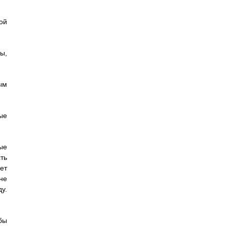
ой
ы,
ым
ые
ые
ть
ет
не
у.
бы