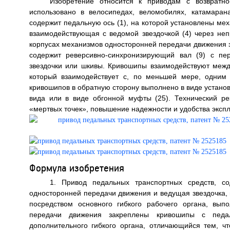
Изобретение относится к приводам с возвратн
использовано в велосипедах, веломобилях, катамаран
содержит педальную ось (1), на которой установлены ме
взаимодействующая с ведомой звездочкой (4) через неп
корпусах механизмов односторонней передачи движения за
содержит реверсивно-синхронизирующий вал (9) с пер
звездочки или шкивы. Кривошипы взаимодействуют между 
который взаимодействует с, по меньшей мере, одним 
кривошипов в обратную сторону выполнено в виде установл
вида или в виде обгонной муфты (25). Технический ре
«мертвых точек», повышение надежности и удобства эксплу
Формула изобретения
1. Привод педальных транспортных средств, с
односторонней передачи движения и ведущая звездочка,
посредством основного гибкого рабочего органа, вы
передачи движения закреплены кривошипы с педа
дополнительного гибкого органа, отличающийся тем, ч