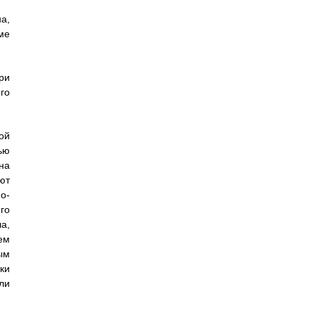
а,
ме
ри
го
ой
ью
на
ют
о-
го
а,
ем
ым
ки
ли