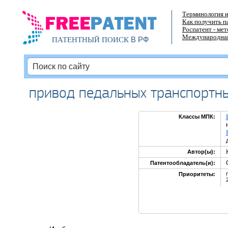
Терминология и
Как получить п
Роспатент - ме
Международная
В РФ
ПАТЕНТНЫЙ ПОИСК
привод педальных транспортны
Классы МПК:
Автор(ы):
Патентообладатель(и):
Приоритеты: