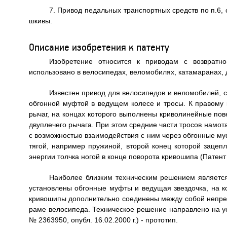
7. Привод педальных транспортных средств по п.6,
шкивы.
Описание изобретения к патенту
Изобретение относится к приводам с возвратн
использовано в велосипедах, веломобилях, катамаранах, 
Известен привод для велосипедов и веломобилей, 
обгонной муфтой в ведущем колесе и тросы. К правому
рычаг, на концах которого выполнены криволинейные пов
двуплечего рычага. При этом средние части тросов намот
с возможностью взаимодействия с ним через обгонные муф
тягой, например пружиной, второй конец которой зацеп
энергии толчка ногой в конце поворота кривошипа (Патент 
Наиболее близким техническим решением является
установлены обгонные муфты и ведущая звездочка, на 
кривошипы дополнительно соединены между собой непре
раме велосипеда. Техническое решение направлено на у
№ 2363950, опубл. 16.02.2000 г.) - прототип.