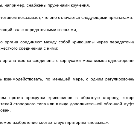
ы, например, снабжены пружинами кручения.
тотипом показывает, что оно отличается следующими признаками:
ующий вал с передаточными звеньями;
ого органа соединяют между собой кривошипы через передаточн
жесткого соединения с ними;
ого органа жестко соединены с корпусами механизмов односторонн
ть взаимодействовать, по меньшей мере, с одним регулировочн
ем против прокрутки кривошипов в обратную сторону, котор
телей стопорного типа или в виде дополнительной обгонной муфт
рован.
ляемое изобретение соответствует критерию «новизна».