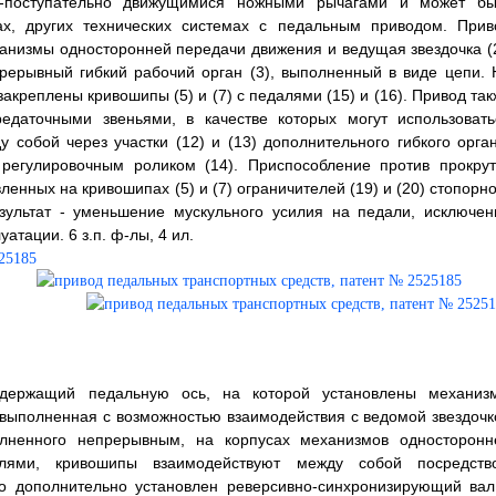
о-поступательно движущимися ножными рычагами и может бы
ах, других технических системах с педальным приводом. Прив
ханизмы односторонней передачи движения и ведущая звездочка (2
рерывный гибкий рабочий орган (3), выполненный в виде цепи. 
креплены кривошипы (5) и (7) с педалями (15) и (16). Привод так
едаточными звеньями, в качестве которых могут использовать
собой через участки (12) и (13) дополнительного гибкого орган
регулировочным роликом (14). Приспособление против прокрут
енных на кривошипах (5) и (7) ограничителей (19) и (20) стопорно
зультат - уменьшение мускульного усилия на педали, исключен
атации. 6 з.п. ф-лы, 4 ил.
одержащий педальную ось, на которой установлены механиз
 выполненная с возможностью взаимодействия с ведомой звездочк
полненного непрерывным, на корпусах механизмов односторонн
лями, кривошипы взаимодействуют между собой посредств
то дополнительно установлен реверсивно-синхронизирующий вал