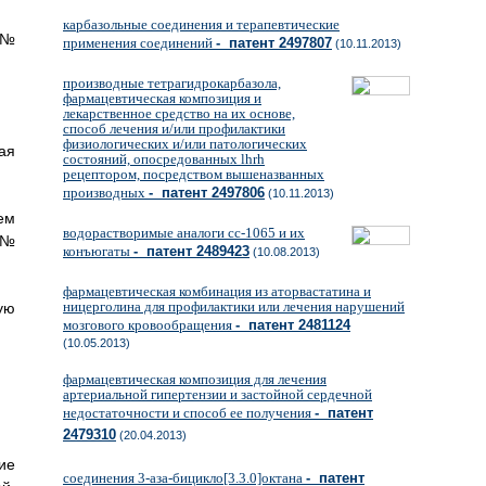
карбазольные соединения и терапевтические
 №
применения соединений
- патент 2497807
(10.11.2013)
производные тетрагидрокарбазола,
фармацевтическая композиция и
лекарственное средство на их основе,
способ лечения и/или профилактики
физиологических и/или патологических
ая
состояний, опосредованных lhrh
рецептором, посредством вышеназванных
производных
- патент 2497806
(10.11.2013)
ем
водорастворимые аналоги сс-1065 и их
т №
конъюгаты
- патент 2489423
(10.08.2013)
фармацевтическая комбинация из аторвастатина и
ницерголина для профилактики или лечения нарушений
ую
мозгового кровообращения
- патент 2481124
(10.05.2013)
фармацевтическая композиция для лечения
артериальной гипертензии и застойной сердечной
недостаточности и способ ее получения
- патент
2479310
(20.04.2013)
ие
соединения 3-аза-бицикло[3.3.0]октана
- патент