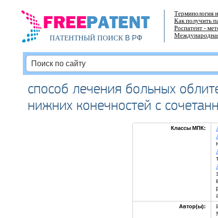
Терминология и
Как получить п
Роспатент - ме
Международная
В РФ
ПАТЕНТНЫЙ ПОИСК
способ лечения больных обли
нижних конечностей с сочетан
Классы МПК:
Автор(ы):