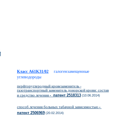
й
Класс A61K31/02
галогензамещенные
углеводороды
перфторуглеродный кровезаменитель -
газотранспортный заменитель донорской крови: состав
и средство лечения
- патент 2518313
(10.06.2014)
способ лечения больных табачной зависимостью
-
патент 2506969
(20.02.2014)