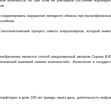
ой конечности, но при этом не учитывали состояние коронарно
ом.
но корригировать нарушения липидного обмена при мультифокальн
ссейнов.
патогенетический процесс самого атеросклероза, который лежит
изобретению является способ предложенный автором Сорока В.В.
итической ишемией нижних конечностей». Ангиология и сосудист
 перфторан в дозе 100 мл трижды через день, длительность инфуз