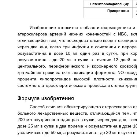
Патентообладатель(и):
Приоритеты:
Изобретение относится к области фармацевтики и
атеросклероза артерий нижних конечностей с ИБС, вк
отличающийся тем, что последовательно вводят озонирова
через два дня, всего три инфузии в сочетании с перор
розувастатина в дозе 10 мг один раз в сутки, при х
розувастатина - до 20 мг в сутки в течение 12 дней н
центрального, периферического и коронарного крово
кратчайшие сроки за счет активации фермента NO-окси
процента липопротеидов высокой плотности, снижен
системного атеросклеротического процесса в стенке крупн
Формула изобретения
Способ лечения облитерирующего атеросклероза ар
больного лекарственных веществ, отличающийся тем, ч
200 мл внутривенно один раз в сутки, через два дня, в
дозе 25 мг в сутки в два приема и розувастатина в дозе 
увеличивают до 50 мг, а розувастатина - до 20 мг в сутки в