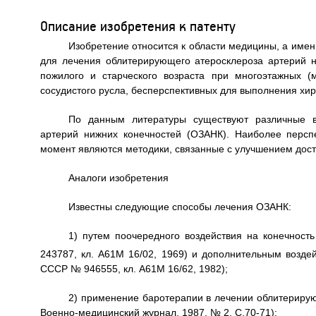
Описание изобретения к патенту
Изобретение относится к области медицины, а именн
для лечения облитерирующего атеросклероза артерий 
пожилого и старческого возраста при многоэтажных 
сосудистого русла, бесперспективных для выполнения хир
По данным литературы существуют различные в
артерий нижних конечностей (ОЗАНК). Наиболее перс
момент являются методики, связанные с улучшением дос
Аналоги изобретения
Известны следующие способы лечения ОЗАНК:
1) путем поочередного воздействия на конечнос
243787, кл. A61M 16/02, 1969) и дополнительным возде
СССР № 946555, кл. A61M 16/62, 1982);
2) применение баротерапии в лечении облитерирую
Военно-медицинский журнал, 1987. № 2. С.70-71);