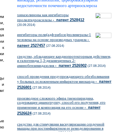
миокарда, ретинопатии, цереброваскулярной
недостаточности почечного артериосклероза
хиназолиноны как ингибиторы
им
пролилгидроксилазы
- патент 2528412
и,
(20.09.2014)
ия
ингибиторы поли(адф-рибозо)полимеразы-1
ая
человека на основе производных урацила
-
ии
патент 2527457
(27.08.2014)
 к
ки
средство, обладающее кардиопротекторным действием,
и,
и галогениды 1,3-дизамещенных 2-
аминобензимидазолия
- патент 2526902
(27.08.2014)
способ проведения предупреждающего обезболивания
ды
у больных осложненным инфарктом миокарда
- патент
 и
2526801
(27.08.2014)
мг
производное сложного эфира тиенопиридина,
содержащее цианогруппу, способ его получения, его
применение и композиция на его основе
- патент
2526624
(27.08.2014)
ые
средство для стимуляции васкуляризации сердечной
ию
мышцы при постинфарктном ее ремоделировании в