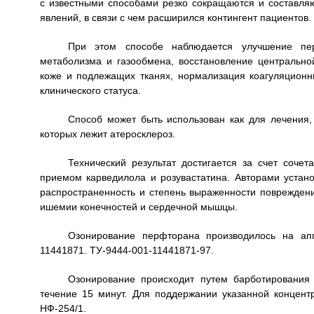
с известными способами резко сокращаются и составляю
явлений, в связи с чем расширился контингент пациентов.
При этом способе наблюдается улучшение пери
метаболизма и газообмена, восстановление центральн
коже и подлежащих тканях, нормализация коагуляцион
клинического статуса.
Способ может быть использован как для лечения,
которых лежит атеросклероз.
Технический результат достигается за счет соче
приемом карведилола и розувастатина. Авторами устан
распространенность и степень выраженности повреждени
ишемии конечностей и сердечной мышцы.
Озонирование перфторана производилось на а
11441871. ТУ-9444-001-11441871-97.
Озонирование происходит путем барботирования
течение 15 минут. Для поддержании указанной концен
НФ-254/1.