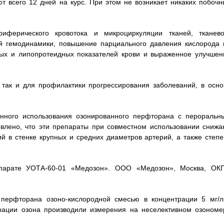
т всего 12 дней на курс. При этом не возникает никаких побочн
ферического кровотока и микроциркуляции тканей, тканево
ой гемодинамики, повышение парциального давления кислорода 
ных и липопротеидных показателей крови и выраженное улучшен
 так и для профилактики прогрессирования заболеваний, в осно
танного использования озонированного перфторана с пероральн
овлено, что эти препараты при совместном использовании снижа
й в стенке крупных и средних диаметров артерий, а также степе
ппарате УОТА-60-01 «Медозон». ООО «Медозон», Москва, ОК
 перфторана озоно-кислородной смесью в концентрации 5 мг/л
трации озона производили измерения на неселективном озономе