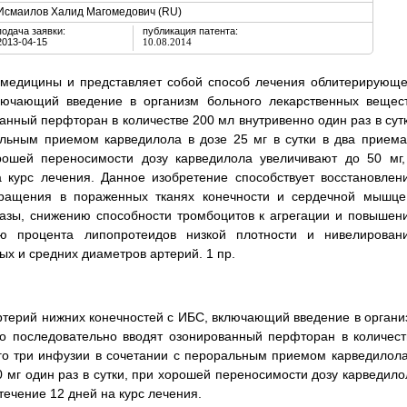
Исмаилов Халид Магомедович (RU)
подача заявки:
публикация патента:
2013-04-15
10.08.2014
 медицины и представляет собой способ лечения облитерирующе
лючающий введение в организм больного лекарственных вещест
нный перфторан в количестве 200 мл внутривенно один раз в сутк
альным приемом карведилола в дозе 25 мг в сутки в два приема
орошей переносимости дозу карведилола увеличивают до 50 мг,
а курс лечения. Данное изобретение способствует восстановлен
обращения в пораженных тканях конечности и сердечной мышце
дазы, снижению способности тромбоцитов к агрегации и повышен
ию процента липопротеидов низкой плотности и нивелирован
ых и средних диаметров артерий. 1 пр.
терий нижних конечностей с ИБС, включающий введение в органи
то последовательно вводят озонированный перфторан в количест
сего три инфузии в сочетании с пероральным приемом карведилола
10 мг один раз в сутки, при хорошей переносимости дозу карведило
 течение 12 дней на курс лечения.