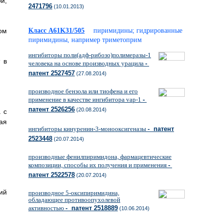
й,
2471796
(10.01.2013)
ом
Класс A61K31/505
пиримидины; гидрированные
пиримидины, например триметоприм
ингибиторы поли(адф-рибозо)полимеразы-1
 в
человека на основе производных урацила
-
патент 2527457
(27.08.2014)
производное бензола или тиофена и его
применение в качестве ингибитора vap-1
-
патент 2526256
(20.08.2014)
 с
ая
ингибиторы кинуренин-3-монооксигеназы
- патент
2523448
(20.07.2014)
производные фенилпиримидона, фармацевтические
композиции, способы их получения и применения
-
патент 2522578
(20.07.2014)
ий
производное 5-оксипиримидина,
обладающее противоопухолевой
активностью
- патент 2518889
(10.06.2014)