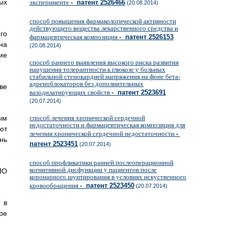
ых
эксперименте
- патент 2526466
(20.08.2014)
способ повышения фармакологической активности
действующего вещества лекарственного средства и
го
фармацевтическая композиция
- патент 2526153
на
(20.08.2014)
ие
способ раннего выявления высокого риска развития
нарушения толерантности к глюкозе у больных
стабильной стенокардией напряжения на фоне бета-
адреноблокаторов без дополнительных
ве
вазодилатирующих свойств
- патент 2523691
(20.07.2014)
ым
способ лечения хронической сердечной
недостаточности и фармацевтическая композиция для
ют
лечения хронической сердечной недостаточности
-
нь
патент 2523451
(20.07.2014)
способ профликатики ранней послеоперационной
когнитивной дисфункции у пациентов после
ПО
коронарного шунтирования в условиях искуственного
кровообращения
- патент 2523450
(20.07.2014)
 в
ре