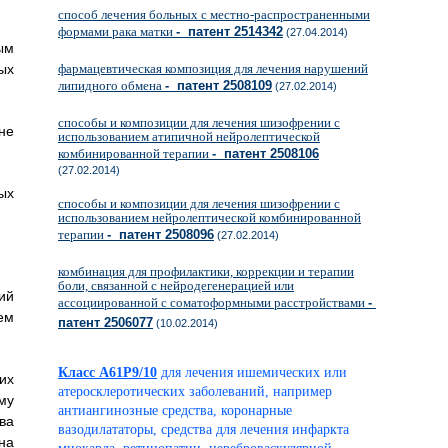
способ лечения больных с местно-распространенными
формами рака матки
- патент 2514342
(27.04.2014)
ым
ых
фармацевтическая композиция для лечения нарушений
липидного обмена
- патент 2508109
(27.02.2014)
способы и композиции для лечения шизофрении с
не
использованием атипичной нейролептической
комбинированной терапии
- патент 2508106
(27.02.2014)
ых
способы и композиции для лечения шизофрении с
использованием нейролептической комбинированной
терапии
- патент 2508096
(27.02.2014)
комбинация для профилактики, коррекции и терапии
боли, связанной с нейродегенерацией или
ий
ассоциированной с соматоформными расстройствами
-
ем
патент 2506077
(10.02.2014)
Класс A61P9/10
для лечения ишемических или
их
атеросклеротических заболеваний, например
му
антиангинозные средства, коронарные
ва
вазодилататоры, средства для лечения инфаркта
на