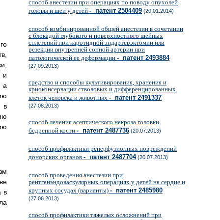
способ анестезии при операциях по поводу опухолей
головы и шеи у детей
- патент 2504409
(20.01.2014)
способ комбинированной общей анестезии в сочетании
с блокадой глубокого и поверхностного шейных
сплетений при каротидной эндартерэктомии или
го
резекции внутренней сонной артерии при
в,
патологической ее деформации
- патент 2493884
и,
(27.09.2013)
 и
средство и способы культивирования, хранения и
 а
криоконсервации стволовых и дифференцированных
ию
клеток человека и животных
- патент 2491337
 в
(27.08.2013)
ию
способ лечения асептического некроза головки
ию
бедренной кости
- патент 2487736
(20.07.2013)
способ профилактики реперфузионных повреждений
донорских органов
- патент 2487704
(20.07.2013)
зм
способ проведения анестезии при
ве
рентгенэндоваскулярных операциях у детей на сердце и
крупных сосудах (варианты)
- патент 2485980
 в
(27.06.2013)
ла
способ профилактики тяжелых осложнений при