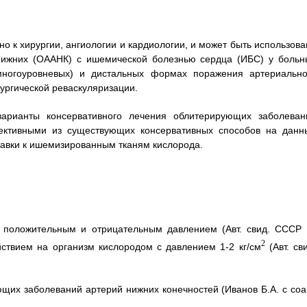
о к хирургии, ангиологии и кардиологии, и может быть использова
нижних (ОААНК) с ишемической болезнью сердца (ИБС) у больн
(многоуровневых) и дистальных формах поражения артериально
ургической реваскуляризации.
арианты консервативного лечения облитерирующих заболеван
пективными из существующих консервативных способов на данн
тавки к ишемизированным тканям кислорода.
ть положительным и отрицательным давлением (Авт. свид. СССР
2
йствием на организм кислородом с давлением 1-2 кг/см
(Авт. св
щих заболеваний артерий нижних конечностей (Иванов Б.А. с соав