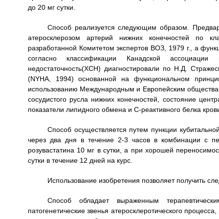
до 20 мг сутки.
Способ реализуется следующим образом. Предвар
атеросклерозом артерий нижних конечностей по кл
разработанной Комитетом экспертов ВОЗ, 1979 г., а фун
согласно классификации Канадской ассоциации 
недостаточность(ХСН) диагностировали по Н.Д. Стражес
(NYHA, 1994) основанной на функциональном принци
использованию Международным и Европейским обществам
сосудистого русла нижних конечностей, состояние центр
показатели липидного обмена и C-реактивного белка крови
Способ осуществляется путем пункции кубитально
через два дня в течение 2-3 часов в комбинации с 
розувастатина 10 мг в сутки, а при хорошей переносимос
сутки в течение 12 дней на курс.
Использование изобретения позволяет получить сле
Способ обладает выраженным терапевтически
патогенетические звенья атеросклеротического процесса