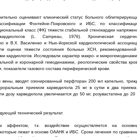
ительно оценивают клинический статус больного облитерирующ
ассификации Фонтейне-Покровского и ИБС, по классификаци
кциональный класс (ФК) тяжести стабильной стенокардии напряжен
кардиологов (L. Campeau, 1976). Хроническая сердечн
ко и В.Х. Василенко и Нью-йоркской кардиологической ассоциац
пе оценки тяжести состояния больных ХСН, рекомендованной
и кардиологов. Исследовали характер макро- и микрогемодинами
альной и коронарной гемодинамики, реологические свойства кров
, показатели газового состава периферической крови.
й вены, вводят озонированный перфторан 200 мл капельно, триж
пероральным приемом карведилола 25 мг в сутки в два приема
ти дозу карведилола увеличиается до 50 мг, розувастатина до 20 
дующий технический результат.
м эффектом, т.к. воздействие осуществляется на основн
, которые лежат в основе ОААНК и ИБС. Сроки лечения по сравнен