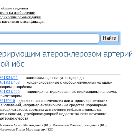
 общие сведения
атент на изобретение
тодические рекомендации
 патентная классификация
терирующим атеросклерозом артери
ной ибс
A61K31/02
галогензамещенные углеводороды
A61K31/403
конденсированные с карбоциклическими кольцами,
например карбазол
A61K31/505
пиримидины; гидрированные пиримидины, например
триметоприм
A61P9/10
для лечения ишемических или атеросклеротических
заболеваний, например антиангинозные средства, коронарные
вазодилататоры, средства для лечения инфаркта миокарда,
ретинопатии, цереброваскулярной недостаточности почечного
артериосклероза
,
,
Исмаилов Халид Магомедович (RU)
Магомедов Магомед Гамидович (RU)
Магамедов Тимур Магомедович (RU)