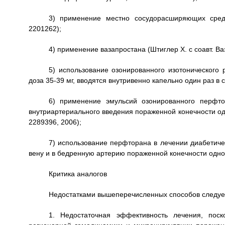
3) применение местно сосудорасширяющих средс
2201262);
4) применение вазапростана (Штиглер X. с соавт. Ваз
5) использование озонированного изотонического 
доза 35-39 мг, вводятся внутривенно капельно один раз в с
6) применение эмульсий озонированного перфто
внутриартериального введения пораженной конечности один
2289396, 2006);
7) использование перфторана в лечении диабетиче
вену и в бедренную артерию пораженной конечности однок
Критика аналогов
Недостатками вышеперечисленных способов следуе
1. Недостаточная эффективность лечения, пос