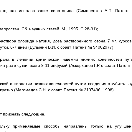
тв, как использование серотонина (Симоненков А.П. Патент
апростан. Сб. научных статей. М., 1995. С.28-31);
раствора хлорида натрия, доза растворенного озона 7 мг, курсов
утки, 6-7 дней (Булынин В.И. с соавт. Патент № 94002977);
рана в лечении критической ишемии нижних конечностей пут
 раз в сутки, всего 9-11 инфузий (Аскерханов Г.Р. с соавт. Патен
ской ангиопатии нижних конечностей путем введения в кубитальн
ратно (Магомедов С.Н. с соавт. Патент № 2107496, 1998).
т признать следующие.
кольку применяемые способы направлены только на улучшен