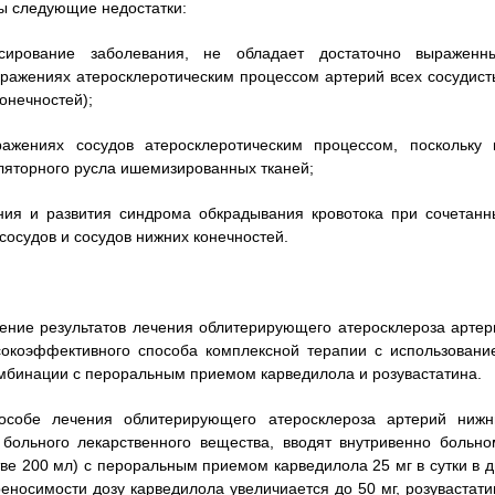
ны следующие недостатки:
ссирование заболевания, не обладает достаточно выраженн
ражениях атеросклеротическим процессом артерий всех сосудист
онечностей);
ажениях сосудов атеросклеротическим процессом, поскольку 
ляторного русла ишемизированных тканей;
ния и развития синдрома обкрадывания кровотока при сочетанн
осудов и сосудов нижних конечностей.
ение результатов лечения облитерирующего атеросклероза артер
сокоэффективного способа комплексной терапии с использовани
омбинации с пероральным приемом карведилола и розувастатина.
особе лечения облитерирующего атеросклероза артерий нижн
больного лекарственного вещества, вводят внутривенно больно
тве 200 мл) с пероральным приемом карведилола 25 мг в сутки в д
реносимости дозу карведилола увеличиается до 50 мг, розувастати