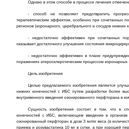
Однако в этом способе в процессе лечения отмече
- способ не позволяет предотвратить прогре
терапевтическим эффектом, особенно при сочетанных по
регионов (коронарного, церебрального и сосудов нижних к
- недостаточно эффективен при сочетанных пор
оказывает достаточного улучшения состояния микроцирку
- недостаточно эффективен в плане предупрежде
поражениях атеросклеротическим процессом коронарных с
Цель изобретения
Целью предлагаемого изобретения является улучш
нижних конечностей с ИБС путем разработки более вы
внутривенного введения озонированного перфторана в к
Сущность изобретения состоит в том, что в сп
конечностей с ИБС, включающем введение в организм 
озонированный перфторан в дозе 3 мл/кг веса (в количес
приема и розувастатина 10 мг в сутки, а при хорошей пе