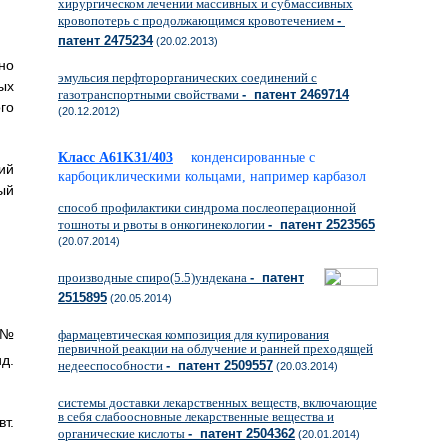
хирургическом лечении массивных и субмассивных
кровопотерь с продолжающимся кровотечением
-
патент 2475234
(20.02.2013)
но
эмульсия перфторорганических соединений с
ых
газотранспортными свойствами
- патент 2469714
го
(20.12.2012)
Класс A61K31/403
конденсированные с
ий
карбоциклическими кольцами, например карбазол
ый
способ профилактики синдрома послеоперационной
тошноты и рвоты в онкогинекологии
- патент 2523565
(20.07.2014)
производные спиро(5.5)ундекана
- патент
2515895
(20.05.2014)
 №
фармацевтическая композиция для купирования
первичной реакции на облучение и ранней преходящей
ид.
недееспособности
- патент 2509557
(20.03.2014)
системы доставки лекарственных веществ, включающие
в себя слабоосновные лекарственные вещества и
т.
органические кислоты
- патент 2504362
(20.01.2014)