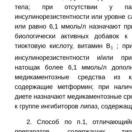
тела; при отсутствии у пац
инсулинорезистентности или уровне с
или равно 6,1 ммоль/л назначают пр
биологически активных добавок к
тиоктовую кислоту, витамин B
; при
1
инсулинорезистентности и/или п
натощак более 6,1 ммоль/л дополн
медикаментозные средства из кл
содержащие метформин; при налич
диете назначают медикаментозные ср
к группе ингибиторов липаз, содержащ
2. Способ по п.1, отличающий
препаратов, содержащих тио