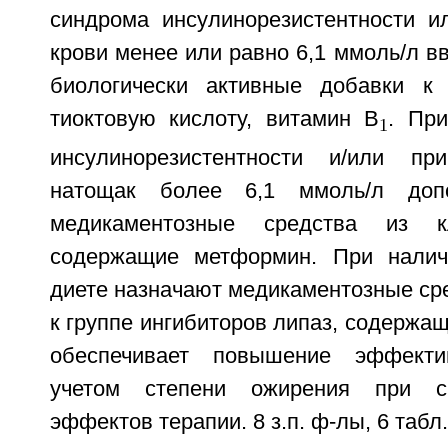
синдрома инсулинорезистентности и
крови менее или равно 6,1 ммоль/л в
биологически активные добавки к
тиоктовую кислоту, витамин B
. Пр
1
инсулинорезистентности и/или п
натощак более 6,1 ммоль/л допо
медикаментозные средства из кл
содержащие метформин. При налич
диете назначают медикаментозные ср
к группе ингибиторов липаз, содержащ
обеспечивает повышение эффекти
учетом степени ожирения при с
эффектов терапии. 8 з.п. ф-лы, 6 табл.,