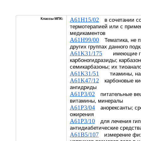
A61H15/02
Классы МПК:
в сочетании со
термотерапией или с прим
медикаментов
A61H99/00
Тематика, не п
других группах данного под
A61K31/175
имеющие груп
карбоногидразиды; карбазо
семикарбазоны; их тиоанал
A61K31/51
тиамины, напр
A61K47/12
карбоновые кис
ангидриды
A61P3/02
питательные вещ
витамины, минералы
A61P3/04
анорексанты; ср
ожирения
A61P3/10
для лечения гип
антидиабетические средств
A61B5/107
измерение физи