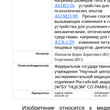
например размеров тела в ц
A61B5/16
устройства для 
психологических опытов
A61M21/00
Прочие способ
вызывающие изменения в со
устройства для усыпления 
механическими, оптическим
средствами, например для 
A23L1/29
изменение питат
пищевых продуктов; диетич
Автор(ы):
Пинхасов Борис Борисович (RU
Георгиевна (RU)
Федеральное государственн
Патентообладатель(и):
учреждение "Научный центр
экспериментальной медици
отделения Российской акад
(ФГБУ "НЦКЭМ" СО РАМН) 
подача заявки:
публикация 
Приоритеты:
2013-05-14
10.08.2014
Изобретение относится к мед