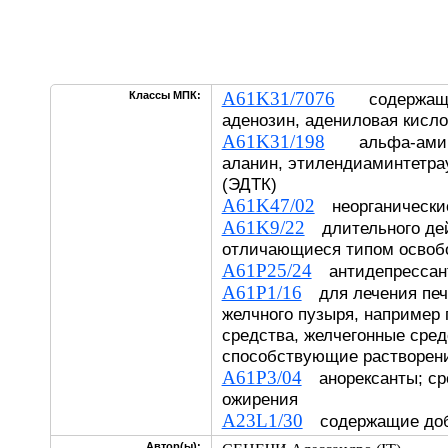
A61K31/7076
Классы МПК:
содержащие
аденозин, адениловая кисло
A61K31/198
альфа-амино
аланин, этилендиаминтетра
(ЭДТК)
A61K47/02
неорганические
A61K9/22
длительного дей
отличающиеся типом освоб
A61P25/24
антидепрессан
A61P1/16
для лечения печ
желчного пузыря, например
средства, желчегонные сред
способствующие растворен
A61P3/04
анорексанты; ср
ожирения
A23L1/30
содержащие доб
Автор(ы):