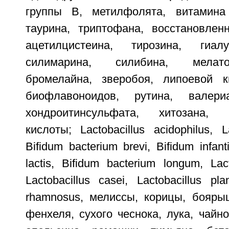
группы B, метилфолята, витамина
таурина, триптофана, восстановленн
ацетилцистеина, тирозина, гиал
силимарина, силибина, мелато
бромелайна, зверобоя, липоевой к
биофлавоноидов, рутина, валери
хондроитинсульфата, хитозана, у
кислоты; Lactobacillus acidophilus, La
Bifidum bacterium brevi, Bifidum infant
lactis, Bifidum bacterium longum, Lact
Lactobacillus casei, Lactobacillus pla
rhamnosus, мелиссы, корицы, бояры
фенхеля, сухого чеснока, лука, чайно