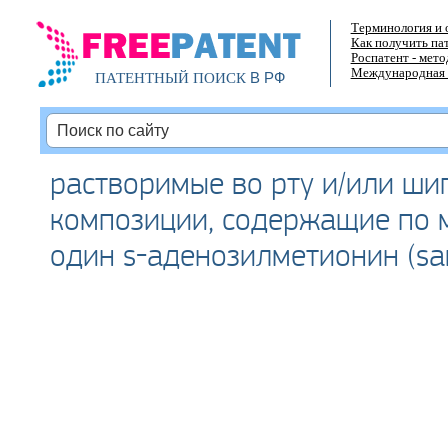
Терминология и 
Как получить па
Роспатент - мет
Международная 
В РФ
ПАТЕНТНЫЙ ПОИСК
растворимые во рту и/или ши
композиции, содержащие по 
один s-аденозилметионин (s