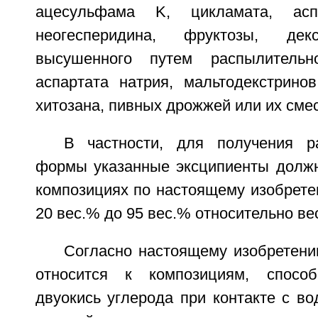
ацесульфама K, цикламата, аспа
неогесперидина, фруктозы, декс
высушенного путем распылительн
аспартата натрия, мальтодекстринов
хитозана, пивных дрожжей или их смес
В частности, для получения р
формы указанные эксципиенты должн
композициях по настоящему изобрете
20 вес.% до 95 вес.% относительно ве
Согласно настоящему изобретени
относится к композициям, спосо
двуокись углерода при контакте с во