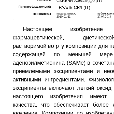
СЕНЕЧИ Алессандро (IT)
ГРААЛЬ СРЛ (IT)
Патентообладатель(и):
подача заявки:
публикация 
Приоритеты:
2010-01-11
27.07.2014
Настоящее изобретени
фармацевтической, диетическ
растворимой во рту композиции для п
содержащей по меньшей мер
аденозилметионина (SAMe) в сочетан
приемлемыми эксципиентами и необ
активными ингредиентами. Физиоло
эксципиенты включают легкий оксид 
настоящего изобретения имеют 
качества, что обеспечивает более 
введение. Композиции по изобретен