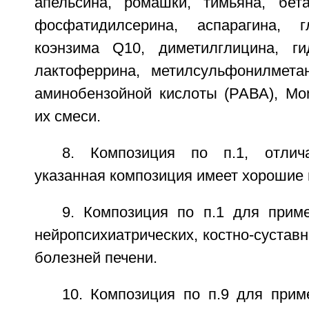
апельсина, ромашки, тимьяна, бет
фосфатидилсерина, аспарагина, г
коэнзима Q10, диметилглицина, гид
лактоферрина, метилсульфонилметан
аминобензойной кислоты (РАВА), Mon
их смеси.
8. Композиция по п.1, отлич
указанная композиция имеет хорошие 
9. Композиция по п.1 для прим
нейропсихиатрических, костно-сустав
болезней печени.
10. Композиция по п.9 для прим