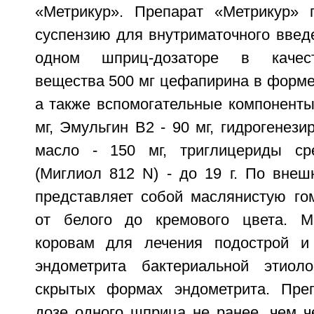
«Метрикур». Препарат «Метрикур» 
суспензию для внутриматочного введ
одном шприц-дозаторе в качес
вещества 500 мг цефапирина в форме
а также вспомогательные компоненты
мг, Эмульгин B2 - 90 мг, гидрогенези
масло - 150 мг, триглицериды с
(Миглиол 812 N) - до 19 г. По внеш
представляет собой маслянистую го
от белого до кремового цвета. М
коровам для лечения подострой и
эндометрита бактериальной этиол
скрытых формах эндометрита. Пре
дозе одного шприца не ранее, чем ч