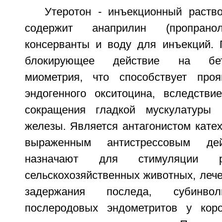
Утеротон - инъекционный раств
содержит анаприлин (пропранол
консерванты и воду для инъекций. 
блокирующее действие на бета
миометрия, что способствует проя
эндогенного окситоцина, вследстви
сокращения гладкой мускулатуры
железы. Является антагонистом кате
выраженным антистрессовым дей
назначают для стимуляции
сельскохозяйственных животных, леч
задержания последа, субинв
послеродовых эндометритов у коро