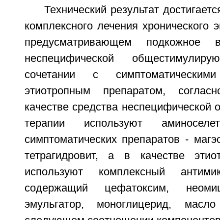
Технический результат достигаетс
комплексного лечения хронического э
предусматривающем подкожное в
неспецифической общестимулир
сочетании с симптоматическим
этиотропным препаратом, соглас
качестве средства неспецифической
терапии используют аминоселе
симптоматических препаратов - магэ
тетрагидровит, а в качестве этио
используют комплексный антимик
содержащий цефатоксим, неомиц
эмульгатор, моноглицерид, масл