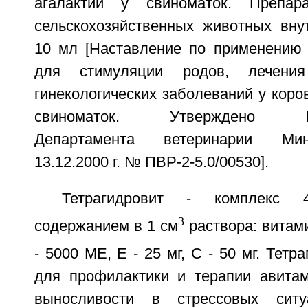
агалактии у свиноматок. Препар
сельскохозяйственных животных вн
10 мл [Наставление по применению 
для стимуляции родов, лечени
гинекологических заболеваний у кор
свиноматок. Утверждено Вет
Департамента ветеринарии Мин
13.12.2000 г. № ПВР-2-5.0/00530].
Тетрагидровит - комплекс 
3
содержанием в 1 см
раствора: витами
- 5000 ME, E - 25 мг, C - 50 мг. Тет
для профилактики и терапии авита
выносливости в стрессовых ситу