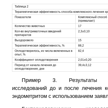
Таблица 2
Терапевтическая эффективность способа комплексного лечения хр
Показатели
Комплексный способ
(прималакт)
Количество животных
17
Кол-во внутриматочных введений
2,3±0,10
препаратов
Выздоровело
15
Терапевтическая эффективность, %
88,2
Оплодотворилось, из числа включенных в
82,4
опыт, %
Коэффициент оплодотворения
2,01±0,20
Период от начала лечения до
39,4±3,12
оплодотворения, дни
Пример 3. Результаты бак
исследований до и после лечения к
эндометритом с использованием заявл