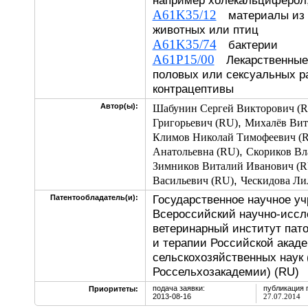
например холекальциферол
A61K35/12
материалы из 
животных или птиц
A61K35/74
бактерии
A61P15/00
Лекарственные 
половых или сексуальных р
контрацептивы
Автор(ы):
Шабунин Сергей Викторович (
,
Григорьевич (RU)
Михалёв Вит
Климов Николай Тимофеевич (
,
Анатольевна (RU)
Скориков Вл
Зимников Виталий Иванович (R
,
Васильевич (RU)
Ческидова Ли
Государственное научное у
Патентообладатель(и):
Всероссийский научно-иссл
ветеринарный институт пат
и терапии Российской акад
сельскохозяйственных нау
Россельхозакадемии) (RU)
подача заявки:
публикация 
Приоритеты:
2013-08-16
27.07.2014