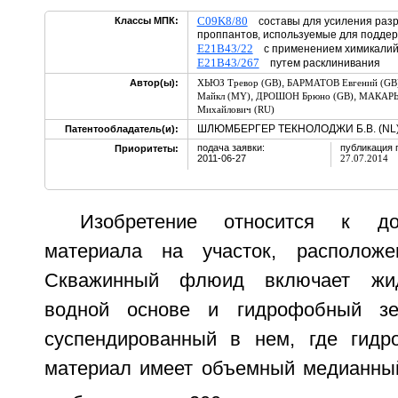
C09K8/80
Классы МПК:
составы для усиления разр
проппантов, используемые для подде
E21B43/22
с применением химикалий 
E21B43/267
путем расклинивания
,
Автор(ы):
ХЬЮЗ Тревор (GB)
БАРМАТОВ Евгений (GB
,
,
Майкл (MY)
ДРОШОН Брюно (GB)
МАКАРЫ
Михайлович (RU)
ШЛЮМБЕРГЕР ТЕКНОЛОДЖИ Б.В. (NL
Патентообладатель(и):
подача заявки:
публикация 
Приоритеты:
2011-06-27
27.07.2014
Изобретение относится к дос
материала на участок, располож
Скважинный флюид включает жидк
водной основе и гидрофобный зе
суспендированный в нем, где гидр
материал имеет объемный медианный