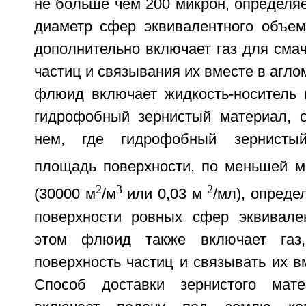
не больше чем 200 микрон, определя
диаметр сфер эквивалентного объе
дополнительно включает газ для сма
частиц и связывания их вместе в агл
флюид включает жидкость-носитель 
гидрофобный зернистый материал, 
нем, где гидрофобный зернисты
площадь поверхности, по меньшей м
2
3
2
(30000 м
/м
или 0,03 м
/мл), опред
поверхности ровных сфер эквивале
этом флюид также включает газ,
поверхность частиц и связывать их в
Способ доставки зернистого мат