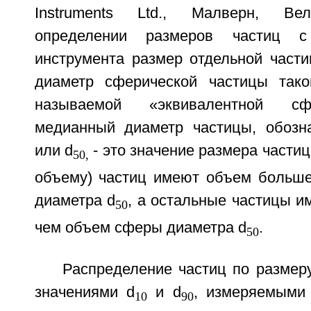
Instruments Ltd., Малверн, Вел
определении размеров частиц 
инструмента размер отдельной части
диаметр сферической частицы тако
называемой «эквивалентной с
медианный диаметр частицы, обозна
или d
- это значение размера частиц
50,
объему) частиц имеют объем больш
диаметра d
, а остальные частицы 
50
чем объем сферы диаметра d
.
50
Распределение частиц по размер
значениями d
и d
, измеряемыми 
10
90