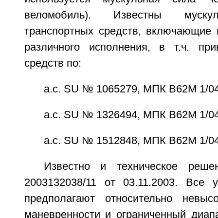
веломобиль). Известны муску
транспортных средств, включающие
различного исполнения, в т.ч. пр
средств по:
а.с. SU № 1065279, МПК В62М 1/04
а.с. SU № 1326494, МПК В62М 1/04
а.с. SU № 1512848, МПК В62М 1/04
Известно и техническое реш
2003132038/11 от 03.11.2003. Все 
предполагают относительно невыс
маневренности и ограниченный диапа