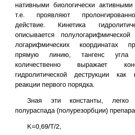
нативными биологически активными
т.е. проявляют пролонгированн
действие. Кинетика гидролитич
описывается полулогарифмическо
логарифмических координатах пр
прямую линию, тангенс угла 
количественно выражает кон
гидролитической деструкции как к
реакции первого порядка.
Зная эти константы, легко
полураспада (полурезорбции) препар
K=0,69/T/2,