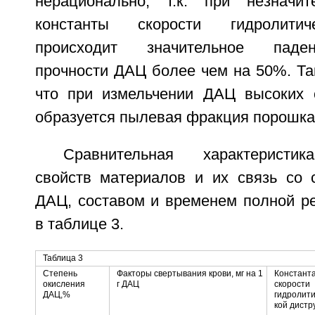
нерационально, т.к. при незначит
константы скорости гидролитич
происходит значительное паде
прочности ДАЦ более чем на 50%. Та
что при измельчении ДАЦ высоких 
образуется пылевая фракция порошка
Сравнительная характеристик
свойств материалов и их связь со 
ДАЦ, составом и временем полной р
в таблице 3.
Таблица 3
Степень
Факторы свертывания крови, мг на 1
Констант
окисления
г ДАЦ
скорости
ДАЦ,%
гидролити
кой дистр