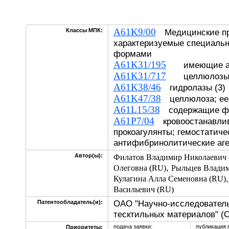
A61K9/00
Классы МПК:
Медицинские пр
характеризуемые специаль
формами
A61K31/195
имеющие ам
A61K31/717
целлюлоз
A61K38/46
гидролазы (3)
A61K47/38
целлюлоза; ее
A61L15/38
содержащие ф
A61P7/04
кровоостанавлив
прокоагулянты; гемостатиче
антифибринолитические аг
Автор(ы):
Филатов Владимир Николаевич 
,
Олеговна (RU)
Рыльцев Владим
Кулагина Алла Семеновна (RU)
Васильевич (RU)
ОАО "Научно-исследователь
Патентообладатель(и):
тесктильных материалов" (
подача заявки:
публикация 
Приоритеты: