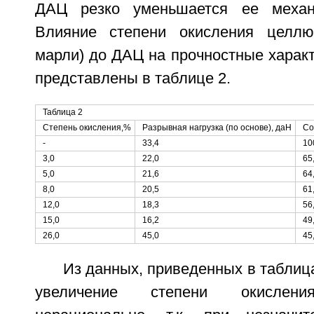
ДАЦ резко уменьшается ее механи
Влияние степени окисления целлю
марли) до ДАЦ на прочностные харак
представлены в таблице 2.
Таблица 2
Степень окисления,%
Разрывная нагрузка (по основе), даН
Со
-
33,4
10
3,0
22,0
65
5,0
21,6
64
8,0
20,5
61
12,0
18,3
56
15,0
16,2
49
26,0
45,0
45
Из данных, приведенных в таблицах
увеличение степени окисл