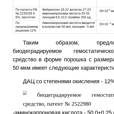
По патенту РФ
Фибриноген 18-22 желатин 27-23
-5
18×10
м
№ 2235539 4-
аминокапроновая кислота 45-55
6%, прототип
лизоцим 9,5-10,5 тромбин 350 ед.
По
Аминокапроновая кислота вводится
-5
33×10
м
предлагаемому
в количестве 50 мг/г, лизоцим - 5 мг/г
решению 12%
Таким образом, предл
биодеградируемое гемостатическ
средство в форме порошка с размера
50 мкм имеет следующие характеристи
ДАЦ со степенями окисления - 12% 
-аминокапроновая кислота - 50,0±0,25 м