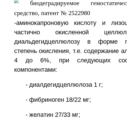
-аминокапроновую кислоту и лизо
частично окисленной целлюл
диальдегидцеллюлозу в форме 
степень окисления, т.е. содержание а
4 до 6%, при следующих соо
компонентами:
- диалдегидцеллюлоза 1 г;
- фибриноген 18/22 мг;
- желатин 27/33 мг;