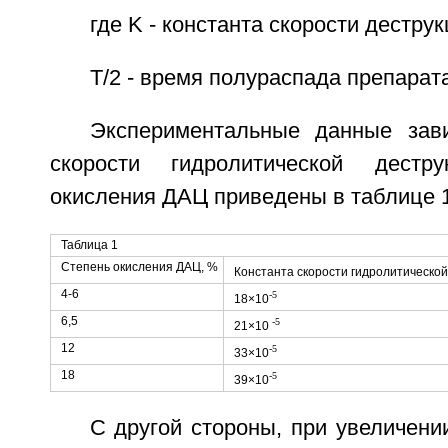
где K - константа скорости деструк
T/2 - время полураспада препарата
Экспериментальные данные зав
скорости гидролитической дестр
окисления ДАЦ приведены в таблице 1
Таблица 1
Степень окисления ДАЦ, %
Константа скорости гидролитической
4-6
-5
18×10
6,5
-5
21×10
12
-5
33×10
18
-5
39×10
С другой стороны, при увеличени