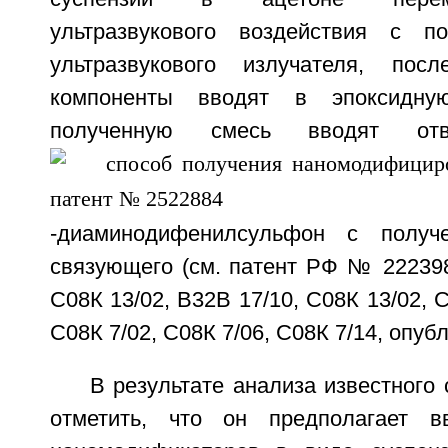
ультразвукового воздействия с п
ультразвукового излучателя, пос
компоненты вводят в эпоксидн
полученную смесь вводят от
-диаминодифенилсульфон с получ
связующего (см. патент РФ № 222398
С08К 13/02, В32В 17/10, С08К 13/02, С
С08К 7/02, С08К 7/06, С08К 7/14, опубл
В результате анализа известного
отметить, что он предполагает в