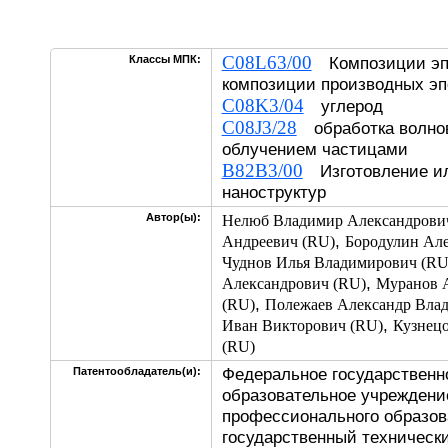
C08L63/00
Классы МПК:
Композиции эпо
композиции производных э
C08K3/04
углерод
C08J3/28
обработка волнов
облучением частицами
B82B3/00
Изготовление ил
наноструктур
Автор(ы):
Нелюб Владимир Александрови
,
Андреевич (RU)
Бородулин Але
Чуднов Илья Владимирович (RU
,
Александрович (RU)
Муранов 
,
(RU)
Полежаев Александр Вла
,
Иван Викторович (RU)
Кузнец
(RU)
Федеральное государственн
Патентообладатель(и):
образовательное учреждени
профессионального образов
государственный техническ