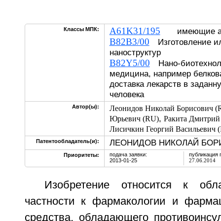
A61K31/195
Классы МПК:
имеющие ам
B82B3/00
Изготовление ил
наноструктур
B82Y5/00
Нано-биотехноло
медицина, например белков
доставка лекарств в заданн
человека
Автор(ы):
Леонидов Николай Борисович (
,
Юрьевич (RU)
Ракита Дмитрий
Лисичкин Георгий Васильевич 
ЛЕОНИДОВ НИКОЛАЙ БОРИ
Патентообладатель(и):
подача заявки:
публикация 
Приоритеты:
2013-01-25
27.06.2014
Изобретение относится к обл
частности к фармакологии и фармац
средства, обладающего противоинсу