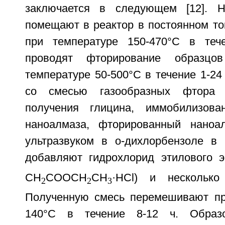
заключается в следующем [12]. Н
помещают в реактор в постоянном то
при температуре 150-470°С в теч
проводят фторирование образцо
температуре 50-500°С в течение 1-24
со смесью газообразных фтора
получения глицина, иммобилизова
наноалмаза, фторированный наноа
ультразвуком в о-дихлорбензоле в 
добавляют гидрохлорид этилового 
CH
COOCH
CH
·HCl) и несколько
2
2
3
Полученную смесь перемешивают пр
140°С в течение 8-12 ч. Образо