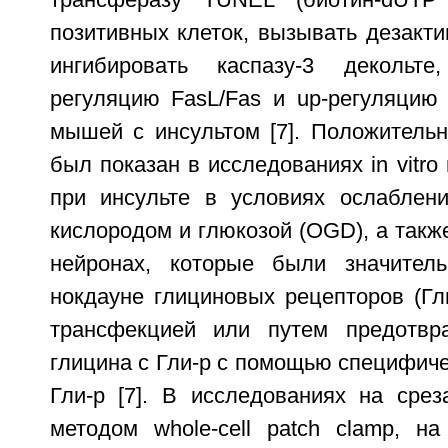
трансферазу TUNEL (биотин-dUTP n
позитивных клеток, вызывать дезакт
ингибировать каспазу-3 декольт
регуляцию FasL/Fas и up-регуляцию 
мышей с инсультом [7]. Положитель
был показан в исследованиях in vitro
при инсульте в условиях ослаблен
кислородом и глюкозой (OGD), а такж
нейронах, которые были значител
нокдауне глициновых рецепторов (Гл
трансфекцией или путем предотвр
глицина с Гли-р с помощью специфиче
Гли-р [7]. В исследованиях на срез
методом whole-cell patch clamp, 