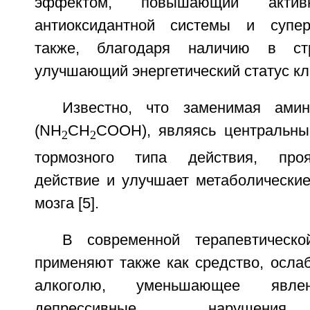
эффектом, повышающий активн
антиоксидантной системы и супер
также, благодаря наличию в стр
улучшающий энергетический статус кл
Известно, что заменимая амин
(NH
CH
COOH), являясь центральны
2
2
тормозного типа действия, проя
действие и улучшает метаболические
мозга [5].
В современной терапевтическо
применяют также как средство, осла
алкоголю, уменьшающее явлен
депрессивные нарушения