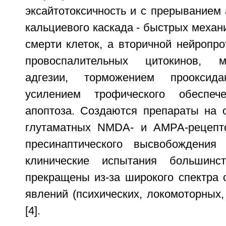
эксайтотоксичность и с прерыванием 
кальциевого каскада - быстрых механ
смерти клеток, а вторичной нейропро
провоспалительных цитокинов, м
адгезии, торможением прооксида
усилением трофического обеспеч
апоптоза. Создаются препараты на о
глутаматных NMDA- и АМРА-рецепто
пресинаптического высвобождения 
клинические испытания большин
прекращены из-за широкого спектра 
явлений (психических, локомоторных,
[4].