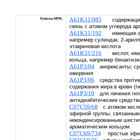
A61K31/085
Классы МПК:
содержащие 
связь с атомом углерода ар
A61K31/192
имеющие аро
например сулиндак, 2-арил
этакриновая кислота
A61K31/216
кислот, имею
кольца, например бенактизи
A61P3/04
анорексанты; ср
ожирения
A61P3/06
средства против
содержания жира в крови (г
A61P3/10
для лечения гип
антидиабетические средств
C07C59/68
с атомом кисло
эфирной группы, связанным
неконденсированным шест
ароматическим кольцом
C07C69/734
простые эфи