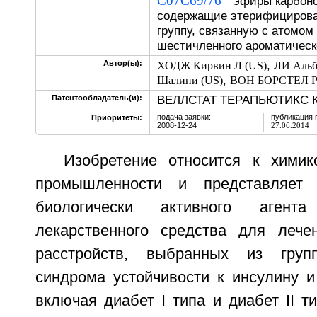
C07C69/76
эфиры карбонов
содержащие этерифицирова
группу, связанную с атомом
шестичленного ароматичес
,
Автор(ы):
ХОДЖ Кирвин Л (US)
ЛИ Альб
,
Шалини (US)
ВОН БОРСТЕЛ Ре
ВЕЛЛСТАТ ТЕРАПЬЮТИКС 
Патентообладатель(и):
подача заявки:
публикация 
Приоритеты:
2008-12-24
27.06.2014
Изобретение относится к химик
промышленности и представляет 
биологически активного агент
лекарственного средства для лече
расстройств, выбранных из груп
синдрома устойчивости к инсулину и
включая диабет I типа и диабет II ти