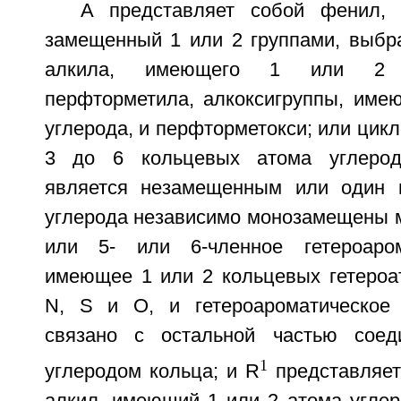
А представляет собой фенил,
замещенный 1 или 2 группами, выбра
алкила, имеющего 1 или 2 а
перфторметила, алкоксигруппы, име
углерода, и перфторметокси; или цик
3 до 6 кольцевых атома углерод
является незамещенным или один 
углерода независимо монозамещены м
или 5- или 6-членное гетероаром
имеющее 1 или 2 кольцевых гетероа
N, S и O, и гетероароматическое 
связано с остальной частью сое
1
углеродом кольца; и R
представляет