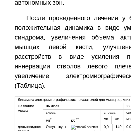
автономных зон.
После проведенного лечения у 
положительная динамика в виде ум
синдрома, увеличения объема ак
мышцах левой кисти, улучшени
расстройств в виде усиления п
иннервации стволов левого плеч
увеличение электромиографиче
(Таблица).
Динамика электромиографических показателей для мышц верхних
Название
06 июля
22
мышц
слева
справа
сл
мв
к/с
мв
*
**
мв
к/с
дельтовидная
Отсутствует
0,9
140
0,