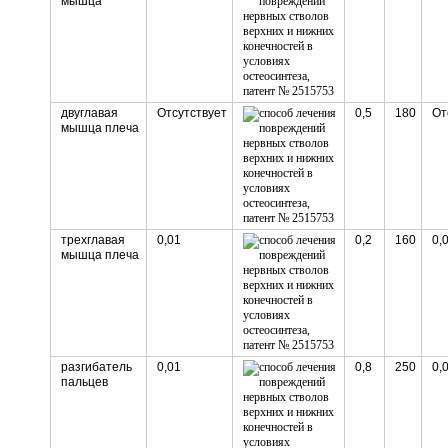
мышца
двуглавая
Отсутствует
0,5
180
От
мышца плеча
трехглавая
0,01
0,2
160
0,
мышца плеча
разгибатель
0,01
0,8
250
0,
пальцев