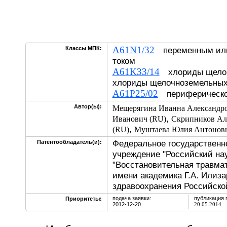
A61N1/32
Классы МПК:
переменным или
током
A61K33/14
хлориды щелоч
хлориды щелочноземельных
A61P25/02
периферической
Автор(ы):
Мещерягина Иванна Александро
,
Иванович (RU)
Скрипников Ал
,
(RU)
Муштаева Юлия Антоновн
Федеральное государственн
Патентообладатель(и):
учреждение "Российский на
"Восстановительная травмат
имени академика Г.А. Илиз
здравоохранения Российско
подача заявки:
публикация 
Приоритеты:
2012-12-20
20.05.2014