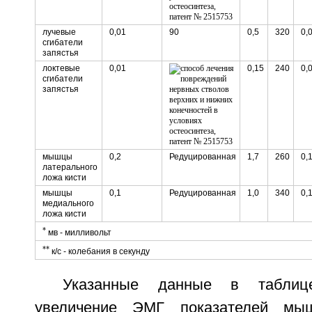
лучевые
0,01
90
0,5
320
0,
сгибатели
запястья
локтевые
0,01
0,15
240
0,
сгибатели
запястья
мышцы
0,2
Редуцированная
1,7
260
0,
латерального
ложа кисти
мышцы
0,1
Редуцированная
1,0
340
0,
медиального
ложа кисти
*
мв - милливольт
**
к/с - колебания в секунду
Указанные данные в таблиц
увеличение ЭМГ показателей мы