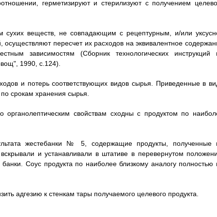
отношении, герметизируют и стерилизуют с получением целево
м сухих веществ, не совпадающим с рецептурным, и/или уксусн
, осуществляют пересчет их расходов на эквивалентное содержан
естным зависимостям (Сборник технологических инструкций 
вощ", 1990, с.124).
ходов и потерь соответствующих видов сырья. Приведенные в ви
по срокам хранения сырья.
о органолептическим свойствам сходны с продуктом по наибол
зультата жестебанки № 5, содержащие продукты, полученные 
 вскрывали и устанавливали в штативе в перевернутом положени
 банки. Соус продукта по наиболее близкому аналогу полностью 
зить адгезию к стенкам тары получаемого целевого продукта.