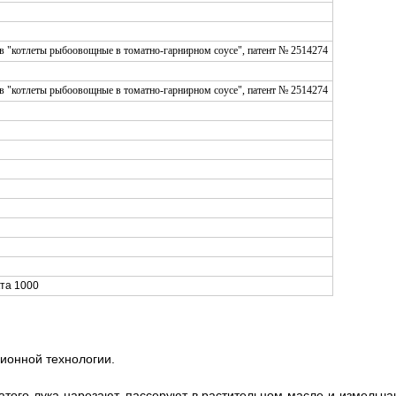
кта 1000
ионной технологии.
атого лука нарезают, пассеруют в растительном масле и измельча