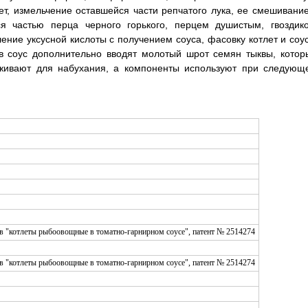
т, измельчение оставшейся части репчатого лука, ее смешивание
ся частью перца черного горького, перцем душистым, гвоздико
ение уксусной кислоты с получением соуса, фасовку котлет и соус
в соус дополнительно вводят молотый шрот семян тыквы, котор
живают для набухания, а компоненты используют при следующ