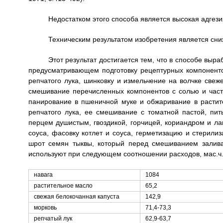
Недостатком этого способа является высокая адгези
Техническим результатом изобретения является сни
Этот результат достигается тем, что в способе выр
предусматривающем подготовку рецептурных компонентов
репчатого лука, шинковку и измельчение на волчке свеж
смешивание перечисленных компонентов с солью и част
панирование в пшеничной муке и обжаривание в растит
репчатого лука, ее смешивание с томатной пастой, пит
перцем душистым, гвоздикой, горчицей, кориандром и ла
соуса, фасовку котлет и соуса, герметизацию и стерили
шрот семян тыквы, который перед смешиванием залив
используют при следующем соотношении расходов, мас.ч.
навага
1084
растительное масло
65,2
свежая белокочанная капуста
142,9
морковь
71,4-73,3
репчатый лук
62,9-63,7