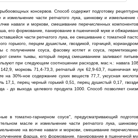
 рыбоовощных консервов. Способ содержит подготовку рецептурн
е и измельчение части репчатого лука, шинковку и измельчение 
олчке наваги и моркови, смешивание перечисленных компонентов
рша, его формование, панирование в пшеничной муке и обжариван
оставшейся части репчатого лука, ее смешивание с томатной пасто
ого горького, перцем душистым, гвоздикой, горчицей, кориандром
ты с получением соуса, фасовку котлет и соуса, герметизацию
шрот семян тыквы, который перед смешиванием заливают питьев
льзуют при следующем соотношении расходов, мас.ч.: навага 108
142,9, морковь 71,4-73,3, репчатый лук 62,9-63,7, пшеничная му
те на 30%-ное содержание сухих веществ 77,7, уксусная кислота
ь 17,1, перец черный горький 0,51, перец душистый 0,17, гвозди
вода - до выхода целевого продукта 1000. Способ позволяет снизи
ные в томатно-гарнирном соусе", предусматривающий подготов
ительном масле и измельчение части репчатого лука, шинковку
змельчение на волчке наваги и моркови, смешивание перечисленн
 получением фарша, его формование, панирование в пшеничной му