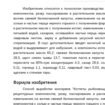
Изобретение относится к технологии производства
компонентов, резку, пассерование в растительном масл
волчке свежей белокочанной капусты, измельчение на в
солью и частью перца черного горького с получением фа
в растительном масле с получением котлет, измельчение 
питьевой водой, сахаром, оставшейся частью перца черн
лавровым листом, варку и добавление уксусной кисло
стерилизацию. В соус дополнительно вводят молотый 
водой и выдерживают для набухания, а компоненты испо
растительное масло 65,2, свежая белокочанная капуста 
28,5, шрот семян тыквы 13,7, томатная паста в пересче
пересчете на 80%-ную концентрацию 4,3, сахар 28,6, сол
0,11, горчица 1,1, кориандр 0,11, лавровый лист 0,03, 
адгезию к стенкам тары.
Формула изобретения
Способ выработки консервов "Котлеты рыбоовощ
рецептурных компонентов, резку, пассерование в раст
измельчение на волчке свежей белокочанной капусты, и
компонентов с солью и частью перца черного горького с