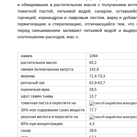
и обжаривание в растительном масле с получением котле
томатной пастой, питьевой водой, сахаром, оставшей
горчицей, кориандром и лавровым листом, варку и добавл
герметизацию и стерилизацию, отличающийся тем, что 
перед смешиванием заливают питьевой водой и выдер
соотношении расходов, мас.ч.:
навага
1084
растительное масло
65,2
свежая белокочанная капуста
142,9
морковь
71,4-73,3
репчатый лук
62,9-63,7
пшеничная мука
28,5
шрот семян тыквы
13,7
томатная паста в пересчете на
30%-ное содержание сухих веществ
77,7
уксусная кислота в пересчете на
80%-ную концентрацию
4,3
сахар
28,6