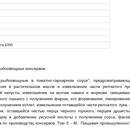
кта 1000
рыбоовощных консервов.
 рыбоовощные в томатно-гарнирном соусе", предусматривающ
ание в растительном масле и измельчение части репчатого лук
й капусты, измельчение на волчке наваги и моркови, смешиван
ного горького с получением фарша, его формование, панирование
лучением котлет, измельчение оставшейся части репчатого лука, 
ом, оставшейся частью перца черного горького, перцем душисты
арку и добавление уксусной кислоты с получением соуса, фасов
к по производству консервов. Том 3. - М.: Пищевая промышленност