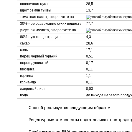
пшеничная мука
28,5
шрот семян тыквы
13,7
томатная паста, в пересчете на
30%-ное содержание сухих веществ
77,7
уксусная кислота, в пересчете на
80%-ную концентрацию
4,3
сахар
28,6
соль
17,1
перец черный горький
0,51
перец душистый
0,17
гвоздика
0,11
горчица
1,1
кориандр
0,11
лавровый лист
0,03
вода
до выхода целевого проду
Способ реализуется следующим образом.
Рецептурные компоненты подготавливают по традиц
Приблизительно 55% рецептурного количества репч