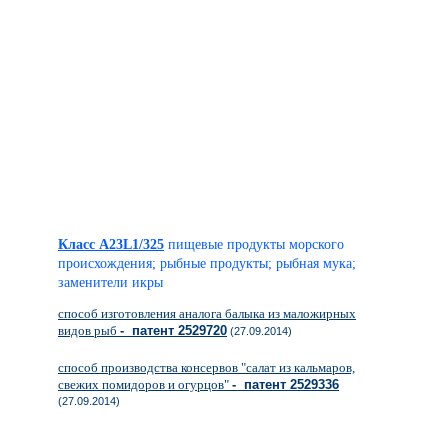
Класс A23L1/325
пищевые продукты морского
происхождения; рыбные продукты; рыбная мука;
заменители икры
способ изготовления аналога балыка из маложирных
видов рыб
- патент 2529720
(27.09.2014)
способ производства консервов "салат из кальмаров,
свежих помидоров и огурцов"
- патент 2529336
(27.09.2014)