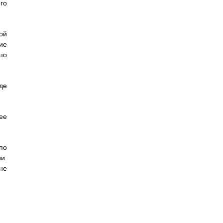
го
ой
ие
по
де
ее
по
и.
не