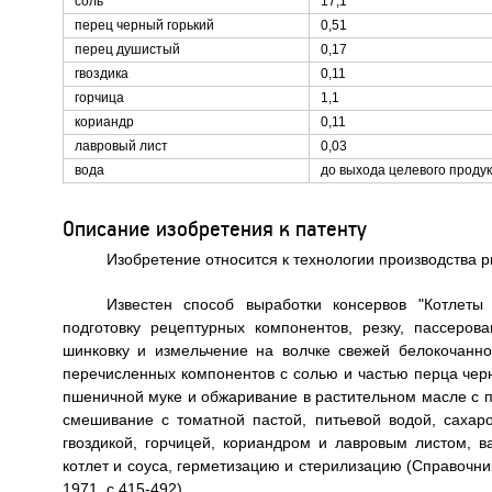
соль
17,1
перец черный горький
0,51
перец душистый
0,17
гвоздика
0,11
горчица
1,1
кориандр
0,11
лавровый лист
0,03
вода
до выхода целевого проду
Описание изобретения к патенту
Изобретение относится к технологии производства 
Известен способ выработки консервов "Котлеты
подготовку рецептурных компонентов, резку, пассеров
шинковку и измельчение на волчке свежей белокочанно
перечисленных компонентов с солью и частью перца чер
пшеничной муке и обжаривание в растительном масле с по
смешивание с томатной пастой, питьевой водой, сахар
гвоздикой, горчицей, кориандром и лавровым листом, в
котлет и соуса, герметизацию и стерилизацию (Справочни
1971, с.415-492).