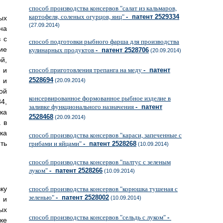
способ производства консервов "салат из кальмаров,
картофеля, соленых огурцов, яиц"
- патент 2529334
ых
(27.09.2014)
на
 с
способ подготовки рыбного фарша для производства
ие
кулинарных продуктов
- патент 2528706
(20.09.2014)
й,
 и
способ приготовления трепанга на меду
- патент
2528694
 и
(20.09.2014)
ой
консервированное формованное рыбное изделие в
4,
заливке функционального назначения
- патент
ка
2528468
(20.09.2014)
 в
ка
способ производства консервов "караси, запеченные с
ть
грибами и яйцами"
- патент 2528268
(10.09.2014)
способ производства консервов "палтус с зеленым
луком"
- патент 2528266
(10.09.2014)
ку
способ производства консервов "корюшка тушеная с
зеленью"
- патент 2528002
(10.09.2014)
 и
ых
способ производства консервов "сельдь с луком"
-
ке