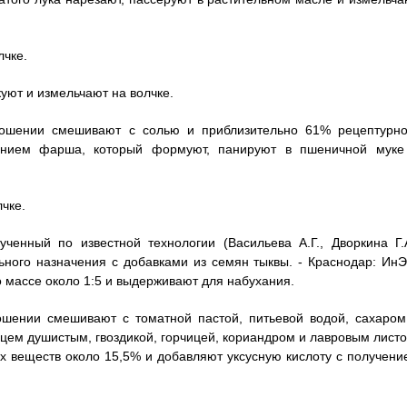
лчке.
уют и измельчают на волчке.
ошении смешивают с солью и приблизительно 61% рецептурно
чением фарша, который формуют, панируют в пшеничной муке
чке.
енный по известной технологии (Васильева А.Г., Дворкина Г.А
ьного назначения с добавками из семян тыквы. - Краснодар: ИнЭ
о массе около 1:5 и выдерживают для набухания.
шении смешивают с томатной пастой, питьевой водой, сахаром
цем душистым, гвоздикой, горчицей, кориандром и лавровым листо
х веществ около 15,5% и добавляют уксусную кислоту с получени