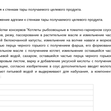
я к стенкам тары получаемого целевого продукта.
жение адгезии к стенкам тары получаемого целевого продукта.
аботки консервов "Котлеты рыбоовощные в томатно-гарнирном соусе
, резку, пассерование в растительном масле и измельчение час
ей белокочанной капусты, измельчение на волчке наваги и морков
ью перца черного горького с получением фарша, его формовани
ельном масле с получением котлет, измельчение оставшейся час
ьевой водой, сахаром, оставшейся частью перца черного горьког
вровым листом, варку и добавление уксусной кислоты с получени
зацию, согласно изобретению в соус дополнительно вводят молот
ают питьевой водой и выдерживают для набухания, а компонен
: