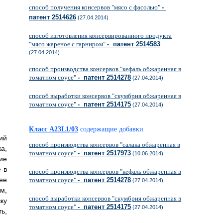
способ получения консервов "мясо с фасолью"
-
патент 2514626
(27.04.2014)
способ изготовления консервированного продукта
"мясо жареное с гарниром"
- патент 2514583
(27.04.2014)
способ производства консервов "кефаль обжаренная в
томатном соусе"
- патент 2514278
(27.04.2014)
способ выработки консервов "скумбрия обжаренная в
томатном соусе"
- патент 2514175
(27.04.2014)
Класс A23L1/03
содержащие добавки
ий
способ производства консервов "салака обжаренная в
а,
томатном соусе"
- патент 2517973
(10.06.2014)
ие
 в
способ производства консервов "кефаль обжаренная в
ее
томатном соусе"
- патент 2514278
(27.04.2014)
м,
способ выработки консервов "скумбрия обжаренная в
ку
томатном соусе"
- патент 2514175
(27.04.2014)
ь,