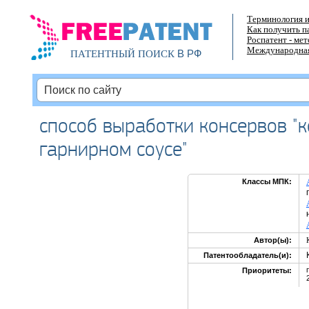
Терминология и
Как получить п
Роспатент - ме
Международная
В РФ
ПАТЕНТНЫЙ ПОИСК
способ выработки консервов "
гарнирном соусе"
Классы МПК:
Автор(ы):
Патентообладатель(и):
Приоритеты: