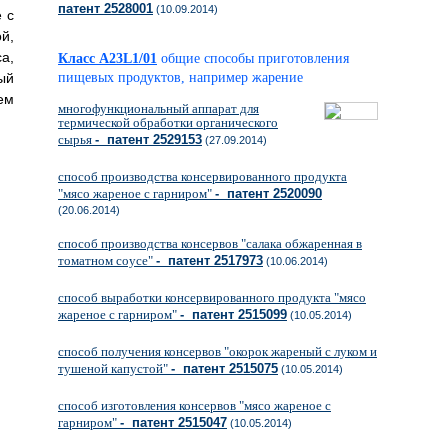
патент 2528001
(10.09.2014)
 с
й,
а,
Класс A23L1/01
общие способы приготовления
ый
пищевых продуктов, например жарение
ем
многофункциональный аппарат для
термической обработки органического
сырья
- патент 2529153
(27.09.2014)
способ производства консервированного продукта
"мясо жареное с гарниром"
- патент 2520090
(20.06.2014)
способ производства консервов "салака обжаренная в
томатном соусе"
- патент 2517973
(10.06.2014)
способ выработки консервированного продукта "мясо
жареное с гарниром"
- патент 2515099
(10.05.2014)
способ получения консервов "окорок жареный с луком и
тушеной капустой"
- патент 2515075
(10.05.2014)
способ изготовления консервов "мясо жареное с
гарниром"
- патент 2515047
(10.05.2014)