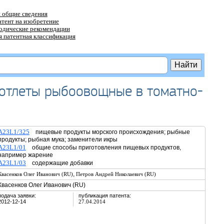
 общие сведения
атент на изобретение
тодические рекомендации
 патентная классификация
котлеты рыбоовощные в томатно-
A23L1/325
пищевые продукты морского происхождения; рыбные
продукты; рыбная мука; заменители икры
A23L1/01
общие способы приготовления пищевых продуктов,
например жарение
A23L1/03
содержащие добавки
,
Квасенков Олег Иванович (RU)
Петров Андрей Николаевич (RU)
Квасенков Олег Иванович (RU)
подача заявки:
публикация патента:
2012-12-14
27.04.2014