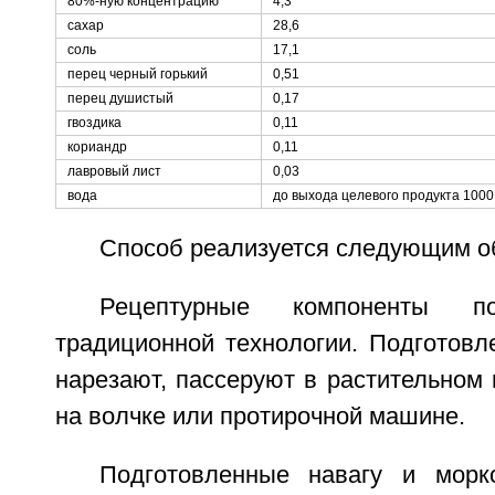
80%-ную концентрацию
4,3
сахар
28,6
соль
17,1
перец черный горький
0,51
перец душистый
0,17
гвоздика
0,11
кориандр
0,11
лавровый лист
0,03
вода
до выхода целевого продукта 1000
Способ реализуется следующим о
Рецептурные компоненты по
традиционной технологии. Подготовл
нарезают, пассеруют в растительном
на волчке или протирочной машине.
Подготовленные навагу и морк