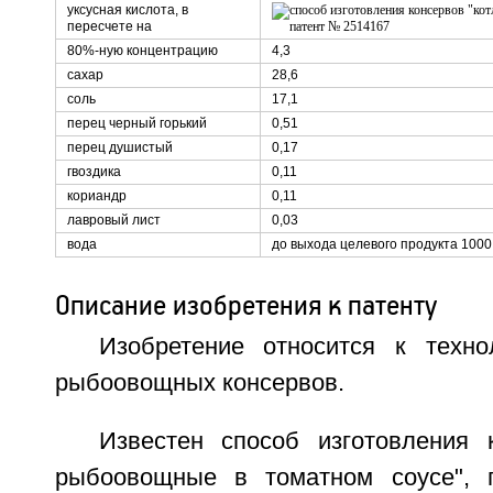
уксусная кислота, в
пересчете на
80%-ную концентрацию
4,3
сахар
28,6
соль
17,1
перец черный горький
0,51
перец душистый
0,17
гвоздика
0,11
кориандр
0,11
лавровый лист
0,03
вода
до выхода целевого продукта 1000
Описание изобретения к патенту
Изобретение относится к техно
рыбоовощных консервов.
Известен способ изготовления 
рыбоовощные в томатном соусе", 