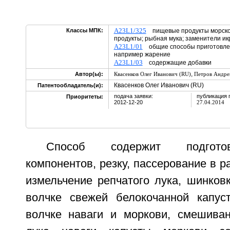
A23L1/325
Классы МПК:
пищевые продукты морско
продукты; рыбная мука; заменители и
A23L1/01
общие способы приготовлен
например жарение
A23L1/03
содержащие добавки
,
Автор(ы):
Квасенков Олег Иванович (RU)
Петров Андре
Квасенков Олег Иванович (RU)
Патентообладатель(и):
подача заявки:
публикация 
Приоритеты:
2012-12-20
27.04.2014
Способ содержит подгото
компонентов, резку, пассерование в р
измельчение репчатого лука, шинков
волчке свежей белокочанной капус
волчке наваги и моркови, смешиван