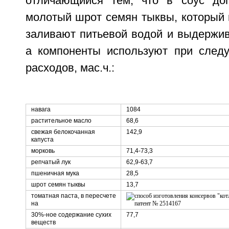
отличающийся тем, что в соус доп
молотый шрот семян тыквы, который
заливают питьевой водой и выдержив
а компоненты используют при след
расходов, мас.ч.:
навага
1084
растительное масло
68,6
свежая белокочанная
142,9
капуста
морковь
71,4-73,3
репчатый лук
62,9-63,7
пшеничная мука
28,5
шрот семян тыквы
13,7
томатная паста, в пересчете
на
30%-ное содержание сухих
77,7
веществ