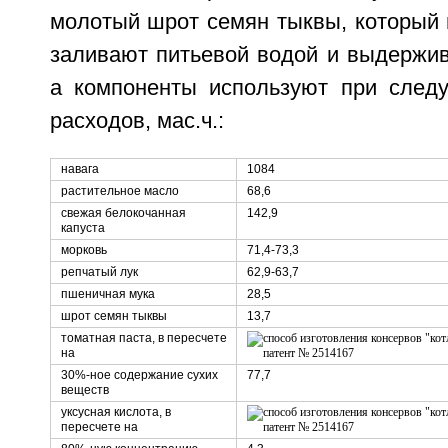
молотый шрот семян тыквы, который
заливают питьевой водой и выдержив
а компоненты используют при след
расходов, мас.ч.:
навага
1084
растительное масло
68,6
свежая белокочанная
142,9
капуста
морковь
71,4-73,3
репчатый лук
62,9-63,7
пшеничная мука
28,5
шрот семян тыквы
13,7
томатная паста, в пересчете
на
30%-ное содержание сухих
77,7
веществ
уксусная кислота, в
пересчете на