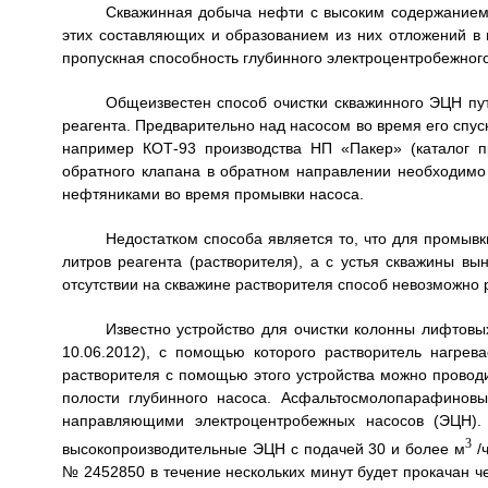
Скважинная добыча нефти с высоким содержанием
этих составляющих и образованием из них отложений в п
пропускная способность глубинного электроцентробежного
Общеизвестен способ очистки скважинного ЭЦН пут
реагента. Предварительно над насосом во время его спу
например КОТ-93 производства НП «Пакер» (каталог пр
обратного клапана в обратном направлении необходимо
нефтяниками во время промывки насоса.
Недостатком способа является то, что для промывк
литров реагента (растворителя), а с устья скважины вы
отсутствии на скважине растворителя способ невозможно 
Известно устройство для очистки колонны лифтовы
10.06.2012), с помощью которого растворитель нагрев
растворителя с помощью этого устройства можно провод
полости глубинного насоса. Асфальтосмолопарафинов
направляющими электроцентробежных насосов (ЭЦН).
3
высокопроизводительные ЭЦН с подачей 30 и более м
/ч
№ 2452850 в течение нескольких минут будет прокачан че