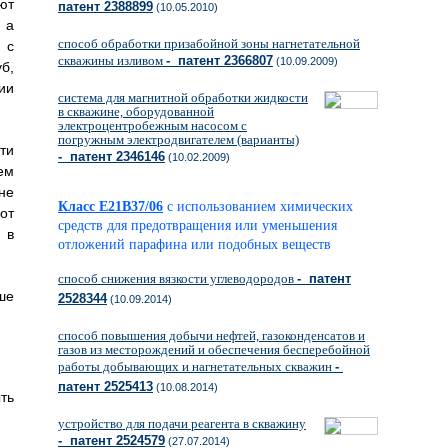
ют
патент 2388899
(10.05.2010)
 а
способ обработки призабойной зоны нагнетательной
 с
скважины изливом
- патент 2366807
(10.09.2009)
б,
ии
система для магнитной обработки жидкости
в скважине, оборудованной
электроцентробежным насосом с
погружным электродвигателем (варианты)
ти
- патент 2346146
(10.02.2009)
ем
не
Класс E21B37/06
с использованием химических
от
средств для предотвращения или уменьшения
 в
отложений парафина или подобных веществ
способ снижения вязкости углеводородов
- патент
ше
2528344
(10.09.2014)
способ повышения добычи нефтей, газоконденсатов и
газов из месторождений и обеспечения бесперебойной
работы добывающих и нагнетательных скважин
-
патент 2525413
(10.08.2014)
ть
устройство для подачи реагента в скважину
- патент 2524579
(27.07.2014)