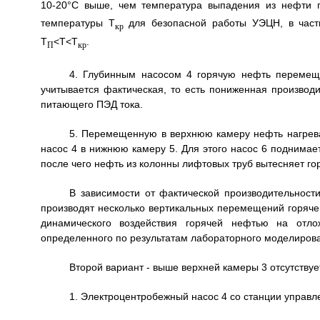
10-20°С выше, чем температура выпадения из нефти 
температуры Т
для безопасной работы УЭЦН, в частно
кр
Т
<Т<Т
.
П
кр
4. Глубинным насосом 4 горячую нефть перемещ
учитывается фактическая, то есть пониженная производ
питающего ПЭД тока.
5. Перемещенную в верхнюю камеру нефть нагрев
насос 4 в нижнюю камеру 5. Для этого насос 6 поднимает
после чего нефть из колонны лифтовых труб вытесняет го
В зависимости от фактической производительности
производят несколько вертикальных перемещений горяч
динамического воздействия горячей нефтью на отл
определенного по результатам лабораторного моделиров
Второй вариант - выше верхней камеры 3 отсутствуе
1. Электроцентробежный насос 4 со станции управл