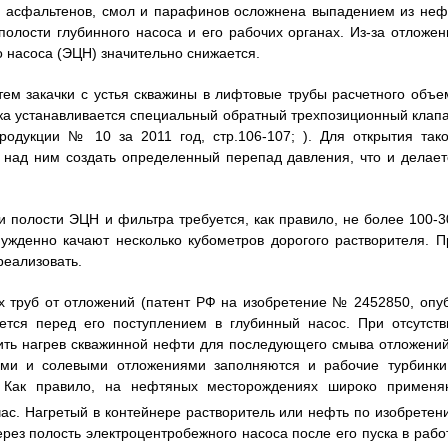
 асфальтенов, смол и парафинов осложнена выпадением из неф
олости глубинного насоса и его рабочих органах. Из-за отложен
 насоса (ЭЦН) значительно снижается.
ем закачки с устья скважины в лифтовые трубы расчетного объе
ска устанавливается специальный обратный трехпозиционный клапа
одукции № 10 за 2011 год, стр.106-107; ). Для открытия тако
 над ним создать определенный перепад давления, что и делает
и полости ЭЦН и фильтра требуется, как правило, не более 100-3
нужденно качают несколько кубометров дорогого растворителя. П
реализовать.
х труб от отложений (патент РФ на изобретение № 2452850, опуб
ается перед его поступлением в глубинный насос. При отсутств
ить нагрев скважинной нефти для последующего смыва отложений
ыми и солевыми отложениями заполняются и рабочие турбинки
 Как правило, на нефтяных месторождениях широко применя
ас. Нагретый в контейнере растворитель или нефть по изобретен
рез полость электроцентробежного насоса после его пуска в работ