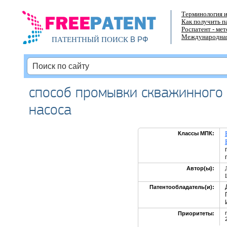
Терминология и
Как получить п
Роспатент - ме
Международная
В РФ
ПАТЕНТНЫЙ ПОИСК
способ промывки скважинного
насоса
Классы МПК:
Автор(ы):
Патентообладатель(и):
Приоритеты: