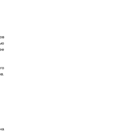
ов
ью
ее
го
в.
на