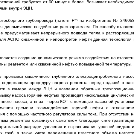
тложений требуется от 60 минут и более. Возникает необходимос
иями внутри ЭЦН.
фтесборного трубопровода (патент РФ на изобретение № 246059
тся динамическое воздействие растворителем. По способу отложен
не предусматривает непрерывного подвода тепла к растворяюще
ителя АСПО скважинной и неподогретой нефти данная технология 
является создание динамического режима воздействия на отложен
ажины реагентом или скважинной нефтью повышенной температуры.
е промывки скважинного глубинного электроцентробежного насос
е содержащем процедуру нагрева реагента перед подачей в насо
ефти в камере между ЭЦН и клапаном обратным трехпозиционн
мывку насоса горячей нефтью производят несколькими циклически
нного насоса, а вниз - через КОТ с помощью насосной установки
ичения времени взаимодействия горячей нефти с отложения
ия с помощью частотного регулятора силы тока. При отсутствии н
тым реагентом организуют самотеком благодаря силе гравитации
варительной разрядки давления и выравнивания уровней жидкости
х труб, а также учета перемещения известного объема нагрето