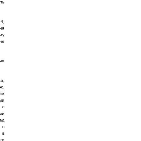
ть
4,
ия
му
не
ия
а,
с,
ым
ми
 с
ми
ад
 в
 в
го