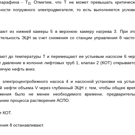
парафина - Т
Отметим, что Т не может превышать критическ
П.
сти погружного электродвигателя, то есть выполняется услови
ают из нижней камеры 5 в верхнюю камеру нагрева 3. При эт
ительность ЭЦН за счет снижения со станции управления 8 часто
ают до температуры Т и перемещают ее устьевым насосом 6 чер
 давление в колонне лифтовых труб 1, клапан 2 (КОТ) открываетс
рячую нефть вниз.
 электроцентробежного насоса 4 и насосной установки на устье
ей нефти объема V через глубинный ЭЦН с тем, чтобы общее вре
ожения было не менее необходимого времени, предваритель
анию процесса растворения АСПО.
т КОТ.
ения 8 останавливают.