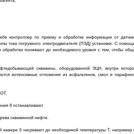
еагента;
ебе контроллер по приему и обработке информации от датчик
силы тока погружного электродвигателя (ПЭД) установки. С помощ
я обработки понижают до необходимого уровня с тем, чтобы общ
фтедобывающей скважины, оборудованной ЭЦН, внутри которо
ются интенсивные отложения из асфальтенов, смол и парафино
КОТ.
ения 8 останавливают.
грева скважинной нефти.
й камере 5 нагревают до необходимой температуры Т, например 