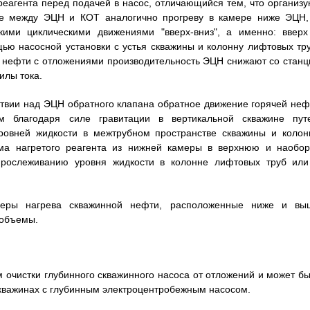
реагента перед подачей в насос, отличающийся тем, что организу
ре между ЭЦН и КОТ аналогично прогреву в камере ниже ЭЦН,
кими циклическими движениями "вверх-вниз", а именно: вверх
ью насосной установки с устья скважины и колонну лифтовых тру
 нефти с отложениями производительность ЭЦН снижают со станц
илы тока.
тствии над ЭЦН обратного клапана обратное движение горячей неф
 благодаря силе гравитации в вертикальной скважине пут
ровней жидкости в межтрубном пространстве скважины и колон
ма нагретого реагента из нижней камеры в верхнюю и наобор
прослеживанию уровня жидкости в колонне лифтовых труб или
меры нагрева скважинной нефти, расположенные ниже и вы
 объемы.
 очистки глубинного скважинного насоса от отложений и может бы
важинах с глубинным электроцентробежным насосом.