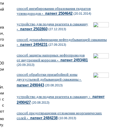
ти
способ ингибирования образования гидратов
ий
углеводородов
- патент 2504642
(20.01.2014)
устройство для подачи реагента в скважину
ма
- патент 2502860
(27.12.2013)
н,
го
способ депарафинизации нефтедобывающей скважины
- патент 2494231
ся
(27.09.2013)
способ защиты напорных нефтепроводов
от внутренней коррозии
- патент 2493481
00
(20.09.2013)
ри
способ обработки призабойной зоны
двухустьевой добывающей скважины
-
патент 2490443
(20.08.2013)
л.
ии
устройство для подачи реагента в скважину
- патент
 с
2490427
(20.08.2013)
 с
ют
способ предотвращения отложения неорганических
солей
- патент 2484238
ию
(10.06.2013)
у.