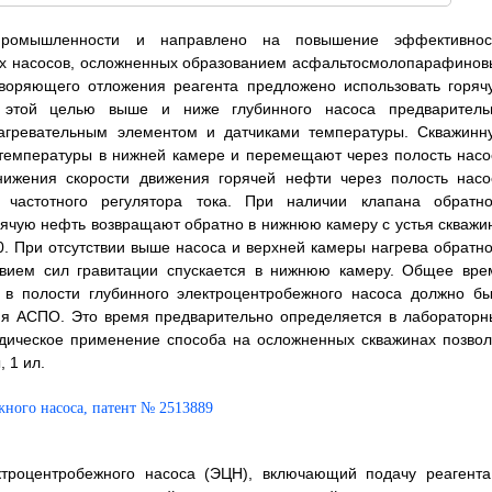
промышленности и направлено на повышение эффективнос
ых насосов, осложненных образованием асфальтосмолопарафинов
творяющего отложения реагента предложено использовать горяч
С этой целью выше и ниже глубинного насоса предваритель
нагревательным элементом и датчиками температуры. Скважинн
температуры в нижней камере и перемещают через полость насо
ижения скорости движения горячей нефти через полость насо
частотного регулятора тока. При наличии клапана обратно
рячую нефть возвращают обратно в нижнюю камеру с устья скважи
. При отсутствии выше насоса и верхней камеры нагрева обратно
твием сил гравитации спускается в нижнюю камеру. Общее вре
 в полости глубинного электроцентробежного насоса должно бы
ия АСПО. Это время предварительно определяется в лабораторн
дическое применение способа на осложненных скважинах позвол
 1 ил.
ктроцентробежного насоса (ЭЦН), включающий подачу реагента