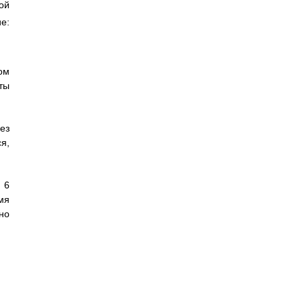
ой
е:
ом
ты
ез
я,
 6
мя
но