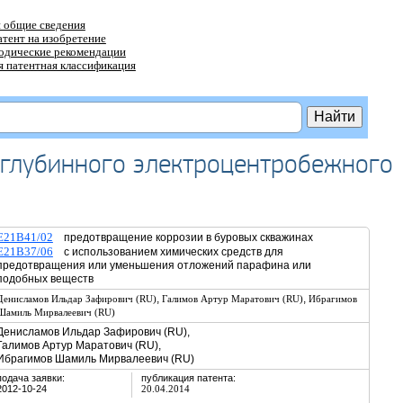
 общие сведения
атент на изобретение
тодические рекомендации
 патентная классификация
 глубинного электроцентробежного
E21B41/02
предотвращение коррозии в буровых скважинах
E21B37/06
с использованием химических средств для
предотвращения или уменьшения отложений парафина или
подобных веществ
,
,
Денисламов Ильдар Зафирович (RU)
Галимов Артур Маратович (RU)
Ибрагимов
Шамиль Мирвалеевич (RU)
Денисламов Ильдар Зафирович (RU),
Галимов Артур Маратович (RU),
Ибрагимов Шамиль Мирвалеевич (RU)
подача заявки:
публикация патента:
2012-10-24
20.04.2014