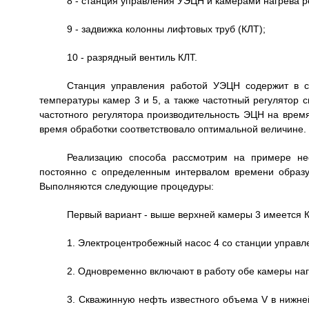
8 - станция управления УЭЦН и камерами нагрева р
9 - задвижка колонны лифтовых труб (КЛТ);
10 - разрядный вентиль КЛТ.
Станция управления работой УЭЦН содержит в с
температуры камер 3 и 5, а также частотный регулятор 
частотного регулятора производительность ЭЦН на врем
время обработки соответствовало оптимальной величине.
Реализацию способа рассмотрим на примере не
постоянно с определенным интервалом времени образу
Выполняются следующие процедуры:
Первый вариант - выше верхней камеры 3 имеется 
1. Электроцентробежный насос 4 со станции управл
2. Одновременно включают в работу обе камеры на
3. Скважинную нефть известного объема V в нижне