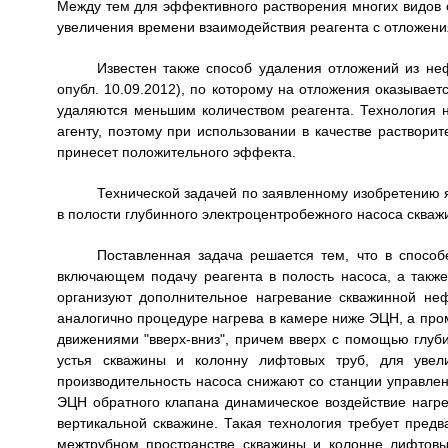
Между тем для эффективного растворения многих видов о
увеличения времени взаимодействия реагента с отложен
Известен также способ удаления отложений из не
опубл. 10.09.2012), по которому на отложения оказывае
удаляются меньшим количеством реагента. Технология 
агенту, поэтому при использовании в качестве раствор
принесет положительного эффекта.
Технической задачей по заявленному изобретению 
в полости глубинного электроцентробежного насоса скв
Поставленная задача решается тем, что в способ
включающем подачу реагента в полость насоса, а такж
организуют дополнительное нагревание скважинной н
аналогично процедуре нагрева в камере ниже ЭЦН, а про
движениями "вверх-вниз", причем вверх с помощью глуби
устья скважины и колонну лифтовых труб, для увел
производительность насоса снижают со станции управлен
ЭЦН обратного клапана динамическое воздействие нагре
вертикальной скважине. Такая технология требует пред
межтрубном пространстве скважины и колонне лифтовы