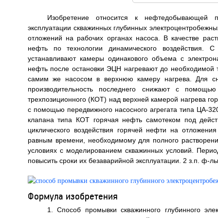
Изобретение относится к нефтедобывающей 
эксплуатации скважинных глубинных электроцентробежн
отложений на рабочих органах насоса. В качестве рас
нефть по технологии динамического воздействия. 
устанавливают камеры одинакового объема с электро
нефть после остановки ЭЦН нагревают до необходимой 
самим же насосом в верхнюю камеру нагрева. Для сн
производительность последнего снижают с помощью 
трехпозиционного (КОТ) над верхней камерой нагрева го
с помощью передвижного насосного агрегата типа ЦА-320
клапана типа КОТ горячая нефть самотеком под дейс
циклического воздействия горячей нефти на отложения
равным времени, необходимому для полного растворен
условиях с моделированием скважинных условий. Перио
повысить сроки их безаварийной эксплуатации. 2 з.п. ф-лы,
Формула изобретения
1. Способ промывки скважинного глубинного эле