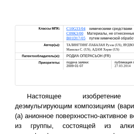
C10G33/04
Классы МПК:
химическими средствам
C09K3/00
Материалы, не отнесенные 
B01D17/05
путем химической обрабо
,
Автор(ы):
ТАЛИНГТИНГ-ПАБАЛАН Руэла (US)
ВУДВОР
,
Манилал С. (US)
АДАМ Херве (US)
РОДИА ОПЕРАСЬОН (FR)
Патентообладатель(и):
подача заявки:
публикация 
Приоритеты:
2009-01-07
27.03.2014
Настоящее изобретени
деэмульгирующим композициям (вари
(а) анионное поверхностно-активное 
из группы, состоящей из алкилс