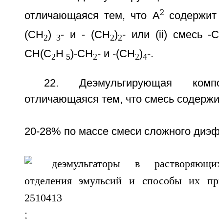
2
отличающаяся тем, что А
содержит 
(CH
)
- и - (CH
)
- или (ii) смесь 
2
3
2
2
CH(C
H
)-CH
- и -(CH
)
-.
2
5
2
2
4
22. Деэмульгирующая ком
отличающаяся тем, что смесь содержи
20-28% по массе смеси сложного диэ
;