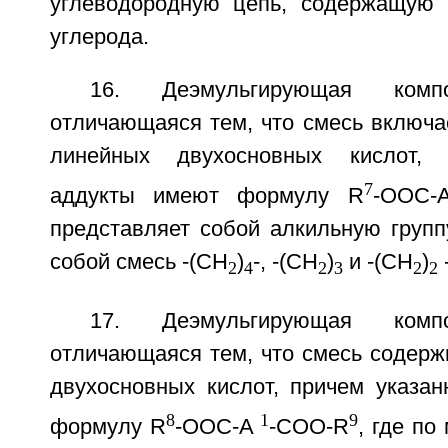
углеводородную цепь, содержащую 
углерода.
16. Деэмульгирующая ком
отличающаяся тем, что смесь включа
линейных двухосновных кислот, 
7
аддукты имеют формулу R
-OOC-
представляет собой алкильную групп
собой смесь -(СН
)
-, -(СН
)
и -(СН
)
-
2
4
2
3
2
2
17. Деэмульгирующая ком
отличающаяся тем, что смесь содерж
двухосновных кислот, причем указа
8
1
9
формулу R
-OOC-A
-COO-R
, где по