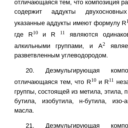
отличающаяся тем, что композиция р
содержит аддукты двухосновны
указанные аддукты имеют формулу R
10
11
где R
и R
являются одинако
2
алкильными группами, и А
являе
разветвленным углеводородом.
20. Деэмульгирующая комп
10
11
отличающаяся тем, что R
и R
неза
группы, состоящей из метила, этила, 
бутила, изобутила, н-бутила, изо
масла.
21. Деэмульгирующая комп