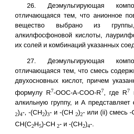
26. Деэмульгирующая комп
отличающаяся тем, что анионное пов
вещество выбрано из группы
алкилфосфоновой кислоты, лаурилф
их солей и комбинаций указанных сое
27. Деэмульгирующая комп
отличающаяся тем, что смесь содерж
двухосновных кислот, причем указа
7
7
7
формулу R
-OOC-A-COO-R
, где R
п
алкильную группу, и A представляет с
)
-, -(CH
)
- и -(CH
)
- или (ii) смесь
2
4
2
3
2
2
CH(C
H
)-CH
- и -(CH
)
-.
2
5
2
2
4