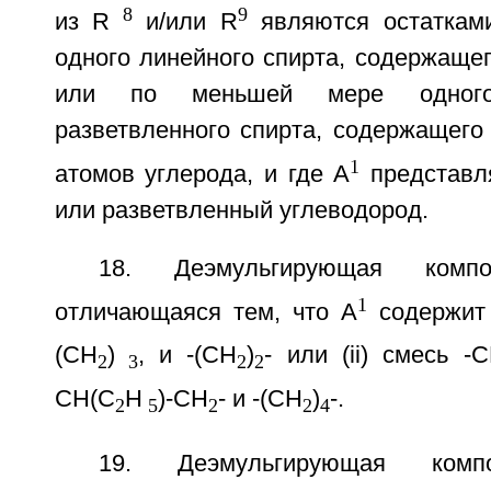
8
9
из R
и/или R
являются остаткам
одного линейного спирта, содержащег
или по меньшей мере одного
разветвленного спирта, содержащего
1
атомов углерода, и где A
представл
или разветвленный углеводород.
18. Деэмульгирующая комп
1
отличающаяся тем, что A
содержит 
(CH
)
, и -(CH
)
- или (ii) смесь -
2
3
2
2
CH(C
H
)-CH
- и -(CH
)
-.
2
5
2
2
4
19. Деэмульгирующая ком