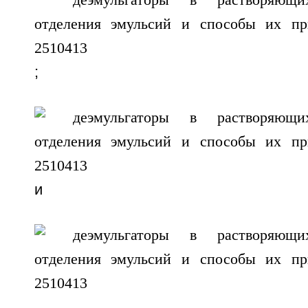
;
и
,