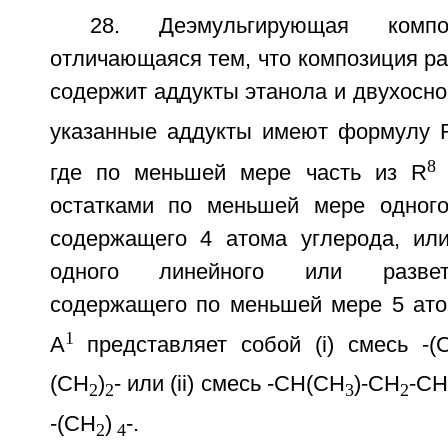
28. Деэмульгирующая комп
отличающаяся тем, что композиция р
содержит аддукты этанола и двухосно
указанные аддукты имеют формулу 
8
где по меньшей мере часть из R
остатками по меньшей мере одного
содержащего 4 атома углерода, ил
одного линейного или разветв
содержащего по меньшей мере 5 атом
1
A
представляет собой (i) смесь -(
(CH
)
- или (ii) смесь -CH(CH
)-CH
-C
2
2
3
2
-(CH
)
-.
2
4