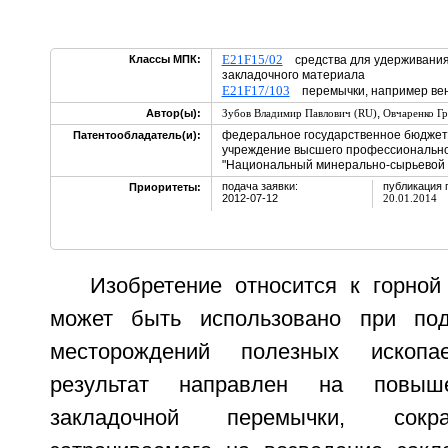
E21F15/02
Классы МПК:
средства для удерживания,
закладочного материала
E21F17/103
перемычки, например ве
,
Автор(ы):
Зубов Владимир Павлович (RU)
Овчаренко Гр
федеральное государственное бюджет
Патентообладатель(и):
учреждение высшего профессионально
"Национальный минерально-сырьевой у
подача заявки:
публикация 
Приоритеты:
2012-07-12
20.01.2014
Изобретение относится к горно
может быть использовано при под
месторождений полезных ископае
результат направлен на повыше
закладочной перемычки, сокр