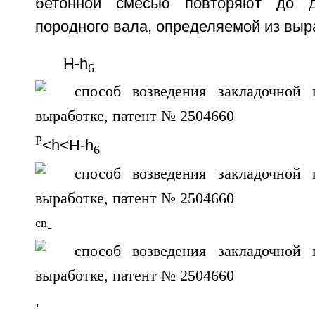
бетонной смесью повторяют до д
породного вала, определяемой из выр
Н-h
6
P
<h<H-h
6
cn
-
,