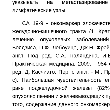
указывать на метастазировани
лимфатические узлы.
СА 19-9 - онкомаркер злокачест
желудочно-кишечного тракта (1. Кра
лечению опухолевых заболевани
Боядзиса, П.Ф. Лебоуица, Дж.Н. Фрейм
англ. Под ред. С.А. Тюляндина, И.В
Практическая медицина, 2009. - 984 
ред. Д. Касчиато. Пер. с англ. - М., П
с). Наибольшая чувствительность е
раке поджелудочной железы (82%)
опухолях печени и желчевыводящих пу
того, содержание данного онкомаркер