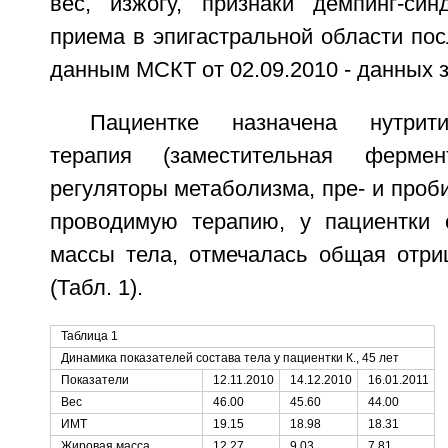
вес, изжогу, признаки демпинг-си
приема в эпигастральной области по
данным МСКТ от 02.09.2010 - данных з
Пациентке назначена нутритив
терапия (заместительная фермен
регуляторы метаболизма, пре- и проби
проводимую терапию, у пациентки 
массы тела, отмечалась общая отри
(Табл. 1).
Таблица 1
Динамика показателей состава тела у пациентки К., 45 лет
Показатели
12.11.2010
14.12.2010
16.01.2011
Вес
46.00
45.60
44.00
ИМТ
19.15
18.98
18.31
Жировая масса
12.27
9.03
7.81