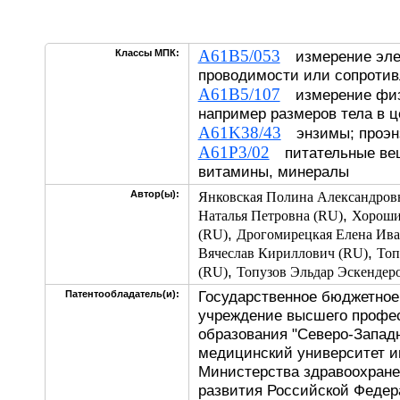
A61B5/053
Классы МПК:
измерение эле
проводимости или сопротив
A61B5/107
измерение физи
например размеров тела в ц
A61K38/43
энзимы; проэнз
A61P3/02
питательные вещ
витамины, минералы
Автор(ы):
Янковская Полина Александров
,
Наталья Петровна (RU)
Хороши
,
(RU)
Дрогомирецкая Елена Ива
,
Вячеслав Кириллович (RU)
Топ
,
(RU)
Топузов Эльдар Эскендер
Государственное бюджетное
Патентообладатель(и):
учреждение высшего профе
образования "Северо-Запад
медицинский университет и
Министерства здравоохране
развития Российской Федер