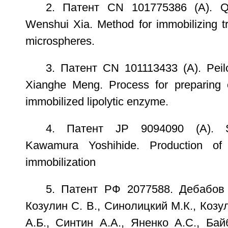
2. Патент CN 101775386 (A). Qi
Wenshui Xia. Method for immobilizing t
microspheres.
3. Патент CN 101113433 (A). Peil
Xianghe Meng. Process for preparing 
immobilized lipolytic enzyme.
4. Патент JP 9094090 (A). S
Kawamura Yoshihide. Production of 
immobilization
5. Патент РФ 2077588. Дебабов 
Козулин С. В., Синолицкий М.К., Козу
А.Б., Синтин А.А., Яненко А.С., Бай