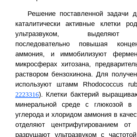
Решение поставленной задачи до
каталитически активные клетки ро
ультразвуком, выделяют ни
последовательно повышая конце
аммония, и иммобилизуют фермен
микросферах хитозана, предварител
раствором бензохинона. Для получен
используют штамм Rhodococcus ru
2223316
). Клетки бактерий выращива
минеральной среде с глюкозой в к
углерода и хлоридом аммония в качест
отделяют центрифугированием от
разрушают ультразвуком с частото