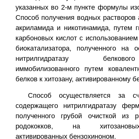
указанных во 2-м пункте формулы изо
Способ получения водных растворов 
акриламида и никотинамида, путем г
карбоновых кислот с использованием
биокатализатора, полученного на 
нитрилгидратазу белково
иммобилизованного путем ковалент
белков к хитозану, активированному б
Способ осуществляется за сч
содержащего нитрилгидратазу ферм
полученного грубой очисткой из р
родококков, на хитозановы
активированных бензохиноном.