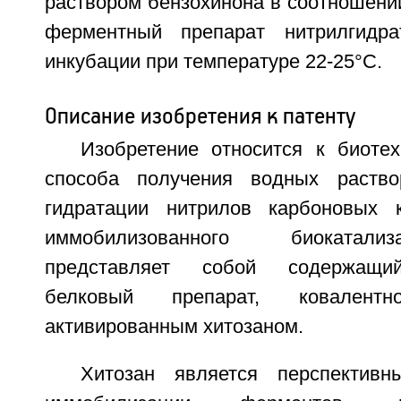
раствором бензохинона в соотношени
ферментный препарат нитрилгидр
инкубации при температуре 22-25°C.
Описание изобретения к патенту
Изобретение относится к биотех
способа получения водных раств
гидратации нитрилов карбоновых
иммобилизованного биокатали
представляет собой содержащий
белковый препарат, ковален
активированным хитозаном.
Хитозан является перспектив