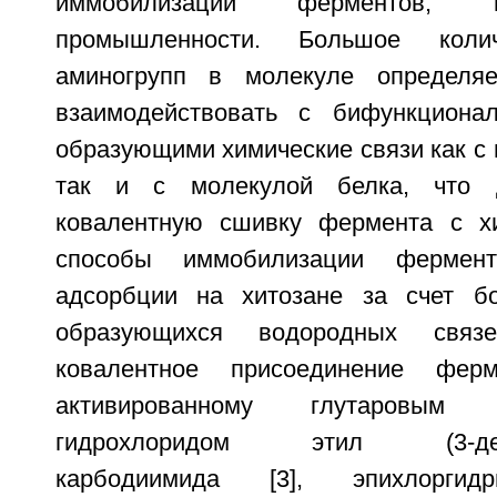
иммобилизации ферментов, 
промышленности. Большое коли
аминогрупп в молекуле определяе
взаимодействовать с бифункционал
образующими химические связи как с 
так и с молекулой белка, что 
ковалентную сшивку фермента с хи
способы иммобилизации фермен
адсорбции на хитозане за счет бо
образующихся водородных связ
ковалентное присоединение ферм
активированному глутаровым 
гидрохлоридом этил (3-деми
карбодиимида [3], эпихлоргид