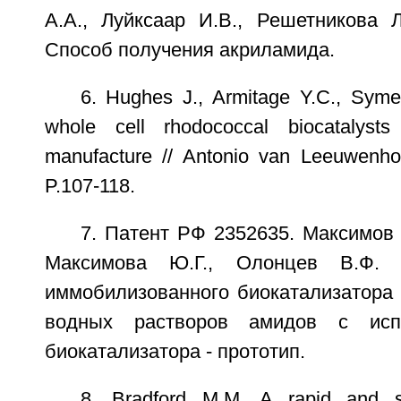
А.А., Луйксаар И.В., Решетникова Л
Способ получения акриламида.
6. Hughes J., Armitage Y.C., Symes
whole cell rhodococcal biocatalysts
manufacture // Antonio van Leeuwenhoe
P.107-118.
7. Патент РФ 2352635. Максимов 
Максимова Ю.Г., Олонцев В.Ф. 
иммобилизованного биокатализатора 
водных растворов амидов с испо
биокатализатора - прототип.
8. Bradford M.M. A rapid and s