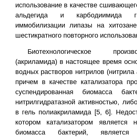
использование в качестве сшивающего
альдегида и карбодиимида г
иммобилизации липазы на хитозане
шестикратного повторного использован
Биотехнологическое прои
(акриламида) в настоящее время осн
водных растворов нитрилов (нитрила 
причем в качестве катализатора про
суспендированная биомасса бакт
нитрилгидратазной активностью, либ
в гель полиакриламида [5, 6]. Недос
котором катализатором является н
биомасса бактерий, является