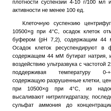
плотности суспензии 4-10 г/100 мл 
активности не менее 100 ед.
Клеточную суспензию центрифу
10500×g при 4°C, осадок клеток о
буфером (pH 7,2), содержащим 44 
Осадок клеток ресуспендируют в 
содержащем 44 мМ бутират натрия, и
воздействию ультразвука с частотой 22
поддерживая температуру 0-+
содержащую разрушенные клетки, цен
при 10500×g при 4°C, из надос
высаливают нитрилгидратазу, послед
сульфат аммония до концентра