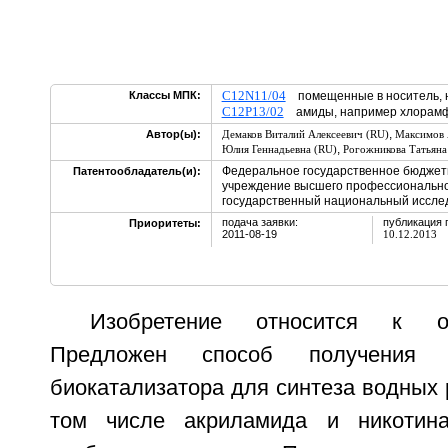
C12N11/04
Классы МПК:
помещенные в носитель, н
C12P13/02
амиды, например хлорам
,
Автор(ы):
Демаков Виталий Алексеевич (RU)
Максимов 
,
Юлия Геннадьевна (RU)
Рогожникова Татьяна
Федеральное государственное бюджет
Патентообладатель(и):
учреждение высшего профессионально
государственный национальный исслед
подача заявки:
публикация 
Приоритеты:
2011-08-19
10.12.2013
Изобретение относится к о
Предложен способ получения и
биокатализатора для синтеза водных 
том числе акриламида и никотин