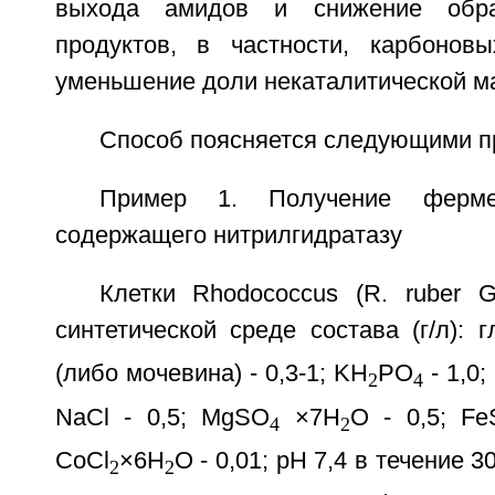
выхода амидов и снижение обра
продуктов, в частности, карбонов
уменьшение доли некаталитической ма
Способ поясняется следующими п
Пример 1. Получение фермен
содержащего нитрилгидратазу
Клетки Rhodococcus (R. ruber
синтетической среде состава (г/л): 
(либо мочевина) - 0,3-1; KH
PO
- 1,0;
2
4
NaCl - 0,5; MgSO
×7H
O - 0,5; F
4
2
CoCl
×6H
O - 0,01; pH 7,4 в течение 
2
2