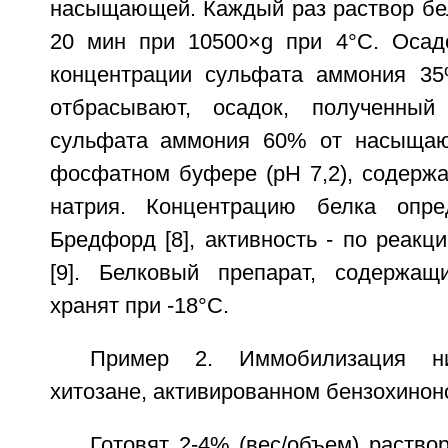
насыщающей. Каждый раз раствор бе
20 мин при 10500×g при 4°C. Осад
концентрации сульфата аммония 3
отбрасывают, осадок, полученный
сульфата аммония 60% от насыщаю
фосфатном буфере (pH 7,2), содерж
натрия. Концентрацию белка опр
Бредфорд [8], активность - по реакц
[9]. Белковый препарат, содержащи
хранят при -18°C.
Пример 2. Иммобилизация ни
хитозане, активированном бензохинон
Готовят 2-4% (вес/объем) раство