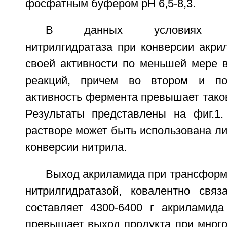
фосфатным буфером pH 6,5-8,3.
В данных условиях имм
нитрилгидратаза при конверсии акри
своей активности по меньшей мере в
реакций, причем во втором и по
активность фермента превышает тако
Результаты представлены на фиг.1.
растворе может быть использована л
конверсии нитрила.
Выход акриламида при трансформ
нитрилгидратазой, ковалентно связ
составляет 4300-6400 г акриламида
превышает выход продукта при много