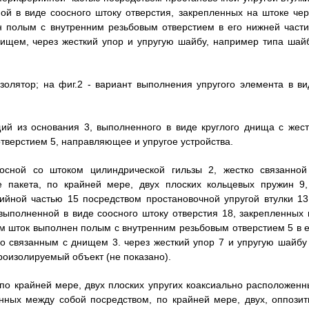
ой в виде соосного штоку отверстия, закрепленных на штоке чер
н полым с внутренним резьбовым отверстием в его нижней части
нищем, через жесткий упор и упругую шайбу, например типа шай
олятор; на фиг.2 - вариант выполнения упругого элемента в ви
щий из основания 3, выполненного в виде круглого днища с жест
тверстием 5, направляющее и упругое устройства.
сной со штоком цилиндрической гильзы 2, жестко связанной
е пакета, по крайней мере, двух плоских кольцевых пружин 9,
ийной частью 15 посредством простановочной упругой втулки 13
 выполненной в виде соосного штоку отверстия 18, закрепленных 
ом шток выполнен полым с внутренним резьбовым отверстием 5 в е
о связанным с днищем 3. через жесткий упор 7 и упругую шайбу 
роизолируемый объект (не показано).
 по крайней мере, двух плоских упругих коаксиально расположенн
енных между собой посредством, по крайней мере, двух, оппозит