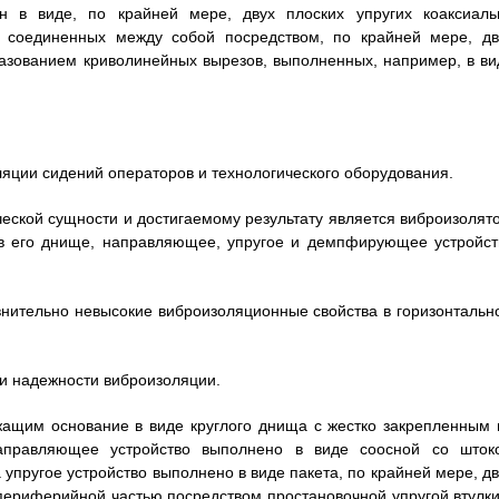
н в виде, по крайней мере, двух плоских упругих коаксиаль
о соединенных между собой посредством, по крайней мере, дв
разованием криволинейных вырезов, выполненных, например, в ви
ляции сидений операторов и технологического оборудования.
еской сущности и достигаемому результату является виброизолято
в его днище, направляющее, упругое и демпфирующее устройст
авнительно невысокие виброизоляционные свойства в горизонтальн
 и надежности виброизоляции.
ржащим основание в виде круглого днища с жестко закрепленным 
аправляющее устройство выполнено в виде соосной со шток
 упругое устройство выполнено в виде пакета, по крайней мере, дв
 периферийной частью посредством простановочной упругой втулки