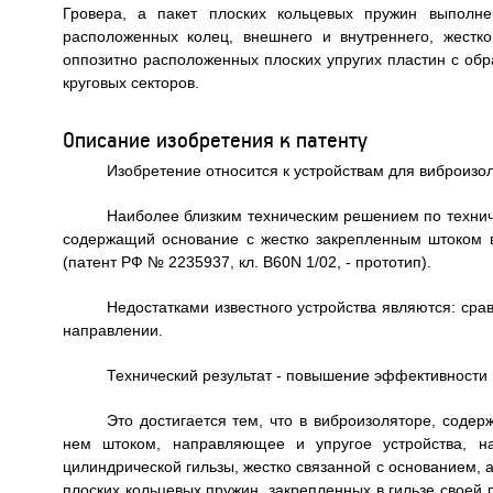
Гровера, а пакет плоских кольцевых пружин выполне
расположенных колец, внешнего и внутреннего, жестк
оппозитно расположенных плоских упругих пластин с об
круговых секторов.
Описание изобретения к патенту
Изобретение относится к устройствам для виброизо
Наиболее близким техническим решением по технич
содержащий основание с жестко закрепленным штоком 
(патент РФ № 2235937, кл. B60N 1/02, - прототип).
Недостатками известного устройства являются: ср
направлении.
Технический результат - повышение эффективности
Это достигается тем, что в виброизоляторе, соде
нем штоком, направляющее и упругое устройства, н
цилиндрической гильзы, жестко связанной с основанием, а
плоских кольцевых пружин, закрепленных в гильзе своей