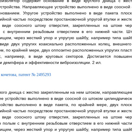
оизолятор содержит основание в виде круглого днища с жест
стройства. Направляющее устройство выполнено в виде соосной 
снованием. Упругое устройство выполнено в виде пакета плоск
ийной частью посредством простановочной упругой втулки и жестк
 виде соосного штоку отверстия, закрепленных на штоке чер
м с внутренним резьбовым отверстием в его нижней части. Шт
нищем, через жесткий упор и упругую шайбу, например типа шай
виде двух упругих коаксиально расположенных колец, внешнего
м, по крайней мере, двух оппозитно расположенных упругих пласт
, например, в виде круговых секторов. Достигается повышен
и демпфера и эффективности виброизоляции. 2 ил.
лого днища с жестко закрепленным на нем штоком, направляющее
ее устройство выполнено в виде соосной со штоком цилиндрическ
ройство выполнено в виде пакета, по крайней мере, двух плоск
ийной частью посредством простановочной упругой втулки и жестк
 виде соосного штоку отверстия, закрепленных на штоке чер
н полым с внутренним резьбовым отверстием в его нижней части
нищем, через жесткий упор и упругую шайбу, например типа шай