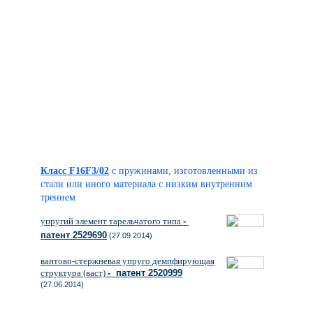
Класс F16F3/02
с пружинами, изготовленными из
стали или иного материала с низким внутренним
трением
упругий элемент тарельчатого типа
-
патент 2529690
(27.09.2014)
вантово-стержневая упруго демпфирующая
структура (васт)
- патент 2520999
(27.06.2014)