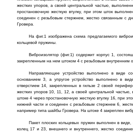
жестких упоров, а своей центральной частью, выполненн
простановочную жесткую втулку, при этом шток выполне
соединен с резьбовым стержнем, жестко связанным с д
Гровера.
На фиг.1 изображена схема предлагаемого виброиз
кольцевой пружины.
Виброизолятор (фиг.1) содержит корпус 1, состоя
закрепленным на нем штоком 4 с резьбовым внутренним о
Направляющее устройство выполнено в виде соо
основанием 3, а упругое устройство выполнено в вид
отверстием 14, закрепленных в гильзе 2 своей перифер
жестких упоров 10, 11, 12, а своей центральной частью,
штоке 4 через простановочную жесткую втулку 16, при эт
нижней части и соединен с резьбовым стержнем 6, жестк
например типа шайбы Гровера. На штоке 4 закреплен виб
Пакет плоских кольцевых пружин выполнен в виде,
колец 17 и 23, внешнего и внутреннего, жестко соедин