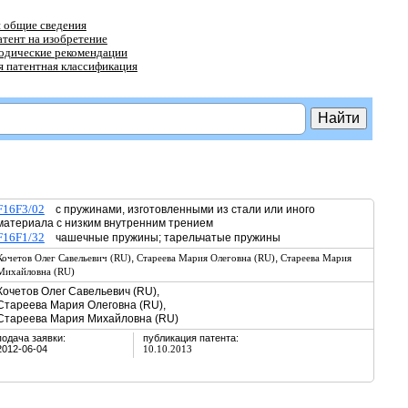
 общие сведения
атент на изобретение
тодические рекомендации
 патентная классификация
F16F3/02
с пружинами, изготовленными из стали или иного
материала с низким внутренним трением
F16F1/32
чашечные пружины; тарельчатые пружины
,
,
Кочетов Олег Савельевич (RU)
Стареева Мария Олеговна (RU)
Стареева Мария
Михайловна (RU)
Кочетов Олег Савельевич (RU),
Стареева Мария Олеговна (RU),
Стареева Мария Михайловна (RU)
подача заявки:
публикация патента:
2012-06-04
10.10.2013