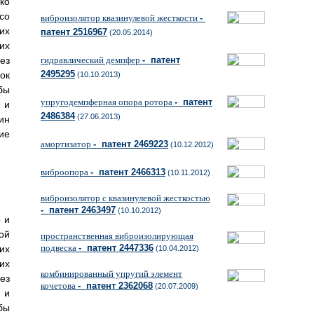
ко
со
виброизолятор квазинулевой жесткости
-
их
патент 2516967
(20.05.2014)
их
ез
гидравлический демпфер
- патент
2495295
ок
(10.10.2013)
бы
упругодемпферная опора ротора
- патент
 и
2486384
(27.06.2013)
ин
ие
амортизатор
- патент 2469223
(10.12.2012)
виброопора
- патент 2466313
(10.11.2012)
виброизолятор с квазинулевой жесткостью
- патент 2463497
(10.10.2012)
 и
ой
пространственная виброизолирующая
подвеска
- патент 2447336
их
(10.04.2012)
их
комбинированный упругий элемент
ез
кочетова
- патент 2362068
(20.07.2009)
 и
бы