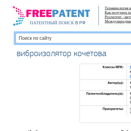
Терминология и
Как получить п
Роспатент - ме
Международная
В РФ
ПАТЕНТНЫЙ ПОИСК
виброизолятор кочетова
Классы МПК:
Автор(ы):
Патентообладатель(и):
Приоритеты: