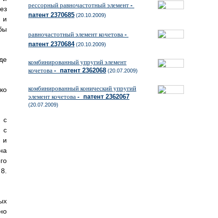
рессорный равночастотный элемент
-
ез
патент 2370685
(20.10.2009)
 и
бы
равночастотный элемент кочетова
-
патент 2370684
(20.10.2009)
де
комбинированный упругий элемент
кочетова
- патент 2362068
(20.07.2009)
комбинированный конический упругий
ко
элемент кочетова
- патент 2362067
(20.07.2009)
 с
 с
 и
на
го
8.
ых
но