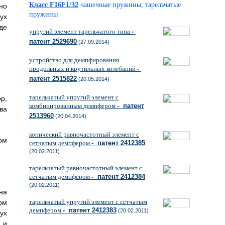
Класс F16F1/32
чашечные пружины; тарельчатые
но
пружины
ух
де
упругий элемент тарельчатого типа
-
патент 2529690
(27.09.2014)
устройство для демпфирования
продольных и крутильных колебаний
-
патент 2515822
(20.05.2014)
тарельчатый упругий элемент с
р,
комбинированным демпфером
- патент
ва
2513960
(20.04.2014)
конический равночастотный элемент с
ом
сетчатым демпфером
- патент 2412385
(20.02.2011)
тарельчатый равночастотный элемент с
сетчатым демпфером
- патент 2412384
(20.02.2011)
на
тарельчатый упругий элемент с сетчатым
ом
демпфером
- патент 2412383
(20.02.2011)
ух
 и