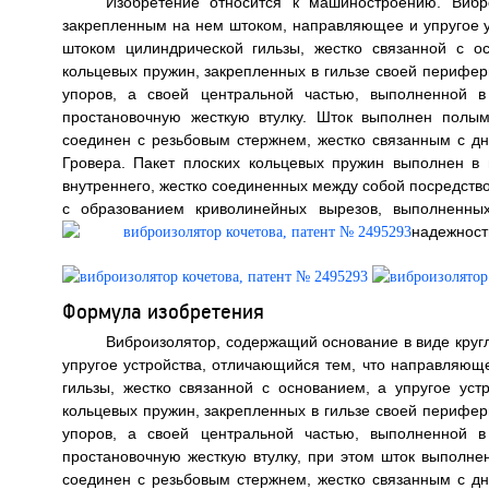
Изобретение относится к машиностроению. Вибр
закрепленным на нем штоком, направляющее и упругое у
штоком цилиндрической гильзы, жестко связанной с о
кольцевых пружин, закрепленных в гильзе своей перифер
упоров, а своей центральной частью, выполненной в
простановочную жесткую втулку. Шток выполнен полы
соединен с резьбовым стержнем, жестко связанным с д
Гровера. Пакет плоских кольцевых пружин выполнен в 
внутреннего, жестко соединенных между собой посредство
с образованием криволинейных вырезов, выполненных
надежност
Формула изобретения
Виброизолятор, содержащий основание в виде круг
упругое устройства, отличающийся тем, что направляющ
гильзы, жестко связанной с основанием, а упругое уст
кольцевых пружин, закрепленных в гильзе своей перифер
упоров, а своей центральной частью, выполненной в
простановочную жесткую втулку, при этом шток выполне
соединен с резьбовым стержнем, жестко связанным с д