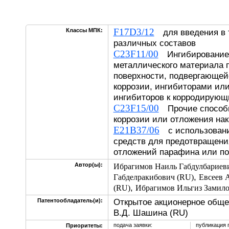
F17D3/12
Классы МПК:
для введения в 
различных составов
C23F11/00
Ингибирование 
металлического материала 
поверхности, подвергающей
коррозии, ингибиторами ил
ингибиторов к корродирую
C23F15/00
Прочие способы
коррозии или отложения на
E21B37/06
с использовани
средств для предотвращен
отложений парафина или п
Автор(ы):
Ибрагимов Наиль Габдулбариев
,
Габделракибович (RU)
Евсеев 
,
(RU)
Ибрагимов Ильгиз Замило
Открытое акционерное обще
Патентообладатель(и):
В.Д. Шашина (RU)
подача заявки:
публикация 
Приоритеты: