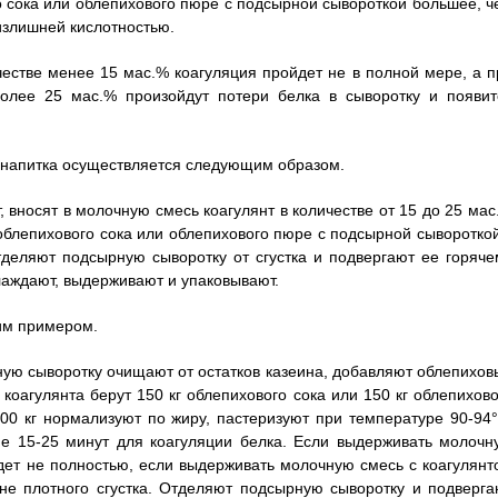
 сока или облепихового пюре с подсырной сывороткой большее, ч
 излишней кислотностью.
честве менее 15 мас.% коагуляция пройдет не в полной мере, а п
более 25 мас.% произойдут потери белка в сыворотку и появит
о напитка осуществляется следующим образом.
 вносят в молочную смесь коагулянт в количестве от 15 до 25 мас
 облепихового сока или облепихового пюре с подсырной сывороткой
тделяют подсырную сыворотку от сгустка и подвергают ее горяче
лаждают, выдерживают и упаковывают.
им примером.
ную сыворотку очищают от остатков казеина, добавляют облепихов
коагулянта берут 150 кг облепихового сока или 150 кг облепихово
00 кг нормализуют по жиру, пастеризуют при температуре 90-94°
ие 15-25 минут для коагуляции белка. Если выдерживать молочн
йдет не полностью, если выдерживать молочную смесь с коагулянт
не плотного сгустка. Отделяют подсырную сыворотку и подверга