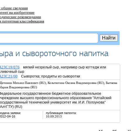
 общие сведения
атент на изобретение
тодические рекомендации
 патентная классификация
сыра и сывороточного напитка
A23C19/076
мягкий незрелый сыр, например сыр коттедж или
сливочный сыр
A23C21/00
Сыворотка; продукты из сыворотки
,
,
Щетинин Михаил Павлович (RU)
Кольтюгина Оксана Владимировна (RU)
Бычкова
Мария Владимировна (RU)
Федеральное государственное бюджетное образовательное
учреждение высшего профессионального образования "Алтайский
государственный технический университет им. И.И. Ползунова"
(АлтГТУ) (RU)
подача заявки:
публикация патента:
2012-04-16
10.09.2013