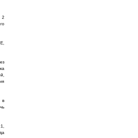
 2
ого
Е,
ез
ка
й,
ия
 в
чь
1,
да