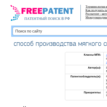
Терминология и
Как получить п
Роспатент - ме
Международная
В РФ
ПАТЕНТНЫЙ ПОИСК
способ производства мягкого 
Классы МПК:
Автор(ы):
Патентообладатель(и):
Приоритеты: