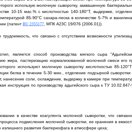
 которого использую молочную сыворотку, заквашенную бактериальн
стве 10-15 мас.% с кислотностью 140-180°Т, выдержке, отделен
температурой 85-90°С сахара-песка в количестве 5-7% и ванилина
нии (патент
, МПК А23C 19/076 (2006.01)).
RU 2355177
трудоемкость, что связано с отсутствием возможности утилизац
тип, является способ производства мягкого сыра "Адыгейски
ию жира, пастеризацию нормализованной молочной смеси его п
 которого используют молочную сыворотку кислотностью 85-120°Т
яции белка в течение 5-30 мин., отделение подсырной сыворотки 
т, нанесение соли, охлаждение, выдержку в камере при температу
кая инструкция по производству адыгейского сыра к ТУ 10.02.847-
овании в качестве коагулянта молочной сыворотки, что связано
процесса подкисления молочной сыворотки, ее хранения в емкост
ью излишнего развития бактериофага в атмосфере цеха;