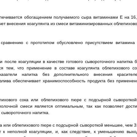
печивается обогащением получаемого сыра витаминами Е на 16,
а счет внесения коагулянта из смеси витаминизированных облепихов
 сравнению с прототипом обусловлено присутствием витамина 
 после коагуляции в качестве готового сывороточного напитка б
ся тем, что применение в составе коагулянта облепихового со
казатели напитка без дополнительного внесения красителе
озлива обеспечивает хранимоспособность продукта без применен
епихового сока или облепихового пюре с подсырной сывороткой
молочной смеси является оптимальным, так как позволяет дости
 сывороточного напитка.
а или облепихового пюре с подсырной сывороткой меньшее, чем 3:
т к неполной коагуляции, и, как следствие, к уменьшению выхо