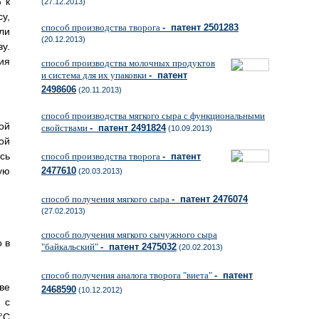
 к
(27.12.2013)
у,
способ производства творога
- патент 2501283
ли
(20.12.2013)
у.
ия
способ производства молочных продуктов
и система для их упаковки
- патент
2498606
(20.11.2013)
способ производства мягкого сыра с функциональными
ой
свойствами
- патент 2491824
(10.09.2013)
ой
сь
способ производства творога
- патент
ую
2477610
(20.03.2013)
способ получения мягкого сыра
- патент 2476074
(27.02.2013)
способ получения мягкого сычужного сыра
 в
"байкальский"
- патент 2475032
(20.02.2013)
способ получения аналога творога "виета"
- патент
ве
2468590
(10.12.2012)
 с
°C