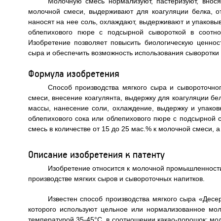
Молочную смесь нормализуют, пастеризуют, внося
молочной смеси, выдерживают для коагуляции белка, о
наносят на нее соль, охлаждают, выдерживают и упаковыв
облепихового пюре с подсырной сывороткой в соотно
Изобретение позволяет повысить биологическую ценност
сыра и обеспечить возможность использования сыворотки 
Формула изобретения
Способ производства мягкого сыра и сывороточн
смеси, внесение коагулянта, выдержку для коагуляции бе
массы, нанесение соли, охлаждение, выдержку и упаковк
облепихового сока или облепихового пюре с подсырной с
смесь в количестве от 15 до 25 мас.% к молочной смеси, 
Описание изобретения к патенту
Изобретение относится к молочной промышленности,
производстве мягких сыров и сывороточных напитков.
Известен способ производства мягкого сыра «Десе
которого используют цельное или нормализованное мол
температурой 35-45°C, в соотношении какао-порошок: мол