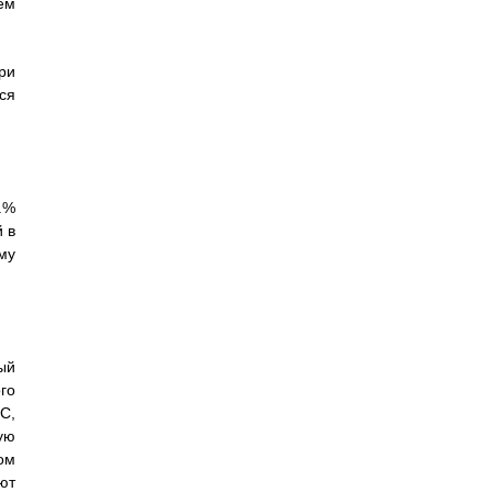
ем
ри
ся
.%
 в
му
ый
го
С,
ую
ом
ют