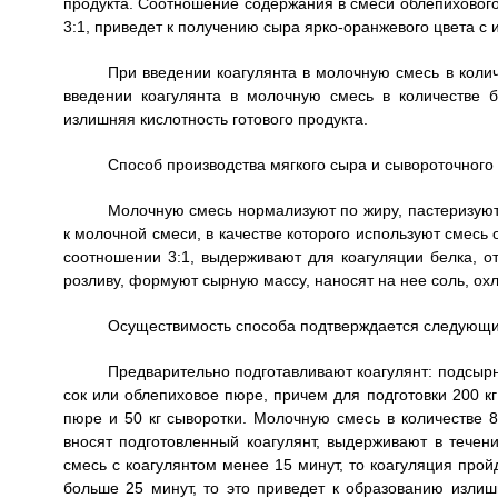
продукта. Соотношение содержания в смеси облепихового
3:1, приведет к получению сыра ярко-оранжевого цвета с
При введении коагулянта в молочную смесь в коли
введении коагулянта в молочную смесь в количестве 
излишняя кислотность готового продукта.
Способ производства мягкого сыра и сывороточног
Молочную смесь нормализуют по жиру, пастеризуют,
к молочной смеси, в качестве которого используют смесь
соотношении 3:1, выдерживают для коагуляции белка, о
розливу, формуют сырную массу, наносят на нее соль, ох
Осуществимость способа подтверждается следующ
Предварительно подготавливают коагулянт: подсыр
сок или облепиховое пюре, причем для подготовки 200 кг 
пюре и 50 кг сыворотки. Молочную смесь в количестве 8
вносят подготовленный коагулянт, выдерживают в течен
смесь с коагулянтом менее 15 минут, то коагуляция про
больше 25 минут, то это приведет к образованию излиш