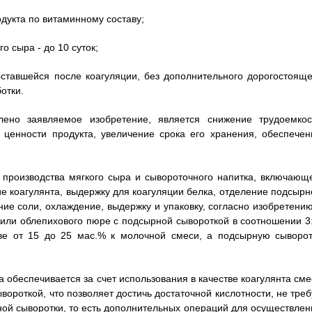
дукта по витаминному составу;
о сыра - до 10 суток;
оставшейся после коагуляции, без дополнительного дорогостояще
отки.
ено заявляемое изобретение, является снижение трудоемкос
 ценности продукта, увеличение срока его хранения, обеспечен
 производства мягкого сыра и сывороточного напитка, включающ
 коагулянта, выдержку для коагуляции белка, отделение подсырн
ие соли, охлаждение, выдержку и упаковку, согласно изобретению
 или облепихового пюре с подсырной сывороткой в соотношении 3:
тве от 15 до 25 мас.% к молочной смеси, а подсырную сыворот
 обеспечивается за счет использования в качестве коагулянта сме
ороткой, что позволяет достичь достаточной кислотности, не треб
ой сыворотки, то есть дополнительных операций для осуществлен