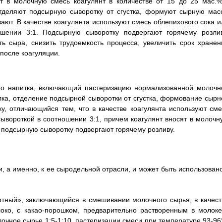
т в молочную смесь коагулянт в количестве от 15 до 25 мас.%
тделяют подсырную сыворотку от сгустка, формуют сырную масс
ают. В качестве коагулянта используют смесь облепихового сока и
шении 3:1. Подсырную сыворотку подвергают горячему розлив
ь сыра, снизить трудоемкость процесса, увеличить срок хранен
после коагуляции.
ого напитка, включающий пастеризацию нормализованной молочн
лка, отделение подсырной сыворотки от сгустка, формование сырн
у, отличающийся тем, что в качестве коагулянта используют сме
ывороткой в соотношении 3:1, причем коагулянт вносят в молочн
а подсырную сыворотку подвергают горячему розливу.
 а именно, к ее сыродельной отрасли, и может быть использовано
ртный», заключающийся в смешивании молочного сырья, в качест
око, с какао-порошком, предварительно растворенным в молоке
очное сырье 1:5-1:10, пастеризации смеси при температуре 93-96