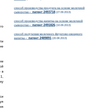
способ производства продукта на основе молочной
сыворотки
- патент 2493718
(27.09.2013)
способ производства напитка на основе молочной
сыворотки
- патент 2491826
(10.09.2013)
го
способ получения молочного фруктово-овощного
напитка
- патент 2489891
(20.08.2013)
ти
ие
ем
ой
 в
1,
ку
си
уя
ия