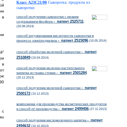
Класс A23C21/00
Сыворотка; продукты из
ой
сыворотки
ии
способ получения сыворотки с низким
 в
содержанием фосфора
- патент 2525711
(20.08.2014)
ии
способ регулирования кислотности сыворотки в
процессе электродиализа
- патент 2515096
(10.05.2014)
способ обработки молочной сыворотки
- патент
й"
2510849
ри
(10.04.2014)
 в
способ получения молочно-растительного
от
напитка из травы стевии
- патент 2501284
ре
(20.12.2013)
90
способ получения молочной сыворотки
- патент
2500172
(10.12.2013)
композиция для производства косметических продуктов
и способ её производства
- патент 2499406
(27.11.2013)
 с
ях
способ получения кисломолочного напитка
- патент
2494632
(10.10.2013)