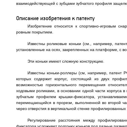
взаимодействующей с зубцами зубчатого профиля защелк
Описание изобретения к патенту
Изобретение относится к спортивно-игровым сн
ровным покрытием.
Известны роликовые коньки (см., например, патен
установленные на осях, закрепленных на платформе, с в
Эти коньки имеют сложную конструкцию.
Известны коньки-роллеры (см, например, патент Р
которых содержит корпус, состоящий из двух профил
возможностью горизонтального перемещения относите
ходовыми роликами, в основании одной части корпуса в
зубчатым профилем крышки-фиксатора, устанавливаем
перемещающийся в прорези, выполненной во второй ча
через отверстия в вертикальной стенке профилированных 
Регулирование расстояния между профилирова
фиксатора усложняет подгонку коньков под разные разме