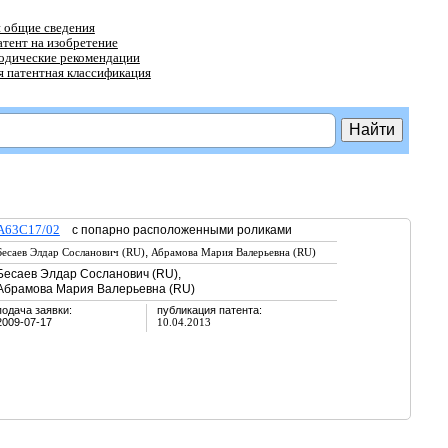
 общие сведения
атент на изобретение
тодические рекомендации
 патентная классификация
A63C17/02
с попарно расположенными роликами
,
Бесаев Элдар Сосланович (RU)
Абрамова Мария Валерьевна (RU)
Бесаев Элдар Сосланович (RU),
Абрамова Мария Валерьевна (RU)
подача заявки:
публикация патента:
2009-07-17
10.04.2013