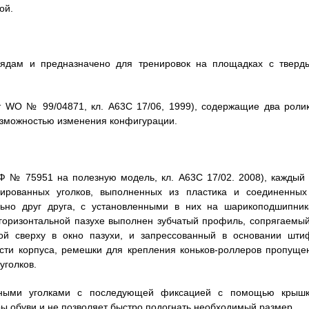
ой.
арядам и предназначено для тренировок на площадках с тверд
т WO № 99/04871, кл. A63C 17/06, 1999), содержащие два ролик
озможностью изменения конфигурации.
Ф № 75951 на полезную модель, кл. A63C 17/02. 2008), каждый 
ированных уголков, выполненных из пластика и соединенных
льно друг друга, с установленными в них на шарикоподшипник
 горизонтальной пазухе выполнен зубчатый профиль, сопрягаемый
ой сверху в окно пазухи, и запрессованный в основании штиф
сти корпуса, ремешки для крепления коньков-роллеров пропуще
уголков.
нными уголками с последующей фиксацией с помощью крышк
ры обуви и не позволяет быстро подогнать необходимый размер.