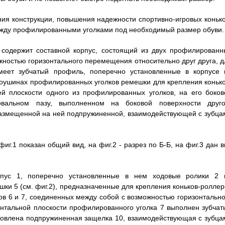
я конструкции, повышения надежности спортивно-игровых конько
ежду профилированными уголками под необходимый размер обуви.
х содержит составной корпус, состоящий из двух профилированн
жностью горизонтального перемещения относительно друг друга, д
имеет зубчатый профиль, поперечно установленные в корпусе 
оушинах профилированных уголков ремешки для крепления конько
й плоскости одного из профилированных уголков, на его боков
овальном пазу, выполненном на боковой поверхности друго
 размещенной на ней подпружиненной, взаимодействующей с зубца
иг.1 показан общий вид, на фиг.2 - разрез по Б-Б, на фиг.3 дан в
орпус 1, поперечно установленные в нем ходовые ролики 2 
ки 5 (см. фиг.2), предназначенные для крепления коньков-роллер
ков 6 и 7, соединенных между собой с возможностью горизонтально
онтальной плоскости профилированного уголка 7 выполнен зубчат
ановлена подпружиненная защелка 10, взаимодействующая с зубца