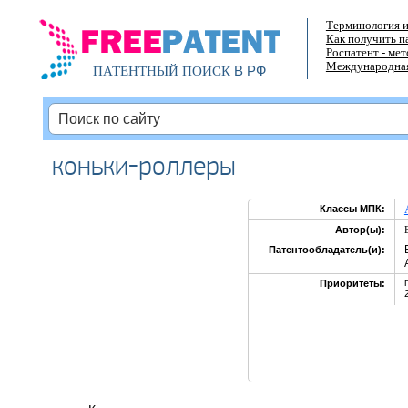
Терминология и
Как получить п
Роспатент - ме
Международная
В РФ
ПАТЕНТНЫЙ ПОИСК
коньки-роллеры
Классы МПК:
Автор(ы):
Патентообладатель(и):
Приоритеты: