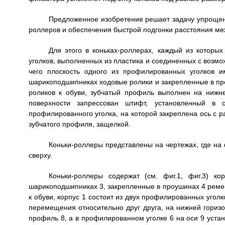
Предложенное изобретение решает задачу упрощени
роллеров и обеспечения быстрой подгонки расстояния м
Для этого в коньках-роллерах, каждый из которы
уголков, выполненных из пластика и соединенных с возмо
чего плоскость одного из профилированных уголков 
шарикоподшипниках ходовые ролики и закрепленные в пр
роликов к обуви, зубчатый профиль выполнен на нижне
поверхности запрессован штифт, установленный в 
профилированного уголка, на которой закреплена ось с
зубчатого профиля, защелкой.
Коньки-роллеры представлены на чертежах, где на ф
сверху.
Коньки-роллеры содержат (см. фиг.1, фиг.3) к
шарикоподшипниках 3, закрепленные в проушинах 4 ремеш
к обуви, корпус 1 состоит из двух профилированных угол
перемещения относительно друг друга, на нижней гориз
профиль 8, а в профилированном уголке 6 на оси 9 уст