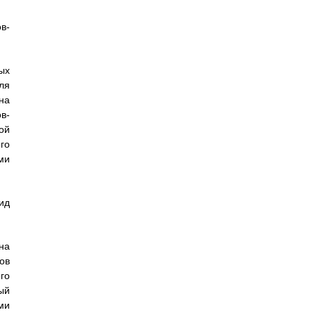
в-
ых
ля
на
в-
ой
го
ми
ид
на
ов
го
ый
ми