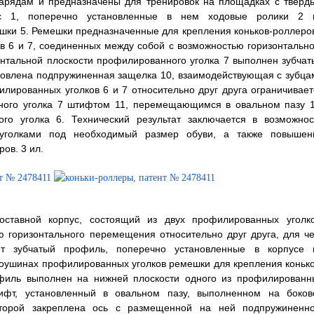
нарядам и предназначены для тренировок на площадках с тверд
ус 1, поперечно установленные в нем ходовые ролики 2 
шки 5. Ремешки предназначенные для крепления коньков-роллеров
ов 6 и 7, соединенных между собой с возможностью горизонтально
онтальной плоскости профилированного уголка 7 выполнен зубчат
ановлена подпружиненная защелка 10, взаимодействующая с зубца
ированных уголков 6 и 7 относительно друг друга ограничивает
ного уголка 7 штифтом 11, перемещающимся в овальном пазу 1
го уголка 6. Технический результат заключается в возможнос
уголками под необходимый размер обуви, а также повышен
ов. 3 ил.
оставной корпус, состоящий из двух профилированных уголко
 горизонтального перемещения относительно друг друга, для че
ет зубчатый профиль, поперечно установленные в корпусе 
оушинах профилированных уголков ремешки для крепления конько
офиль выполнен на нижней плоскости одного из профилированн
тифт, установленный в овальном пазу, выполненном на боков
оторой закреплена ось с размещенной на ней подпружиненно