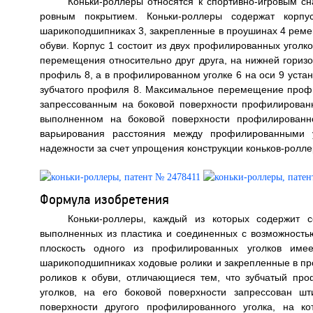
Коньки-роллеры относятся к спортивно-игровым с
ровным покрытием. Коньки-роллеры содержат корп
шарикоподшипниках 3, закрепленные в проушинах 4 реме
обуви. Корпус 1 состоит из двух профилированных уголк
перемещения относительно друг друга, на нижней гориз
профиль 8, а в профилированном уголке 6 на оси 9 уст
зубчатого профиля 8. Максимальное перемещение профил
запрессованным на боковой поверхности профилирован
выполненном на боковой поверхности профилированно
варьирования расстояния между профилированными 
надежности за счет упрощения конструкции коньков-роллер
Формула изобретения
Коньки-роллеры, каждый из которых содержит с
выполненных из пластика и соединенных с возможностью
плоскость одного из профилированных уголков име
шарикоподшипниках ходовые ролики и закрепленные в пр
роликов к обуви, отличающиеся тем, что зубчатый пр
уголков, на его боковой поверхности запрессован ш
поверхности другого профилированного уголка, на к