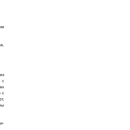
ым
а,
из
 с
ах
 с
т,
ны
и-