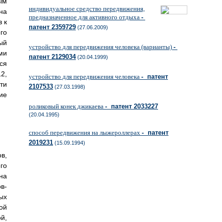
ым
индивидуальное средство передвижения,
на
предназначенное для активного отдыха
-
 к
патент 2359729
(27.06.2009)
го
ый
устройство для передвижения человека (варианты)
-
ми
патент 2129034
(20.04.1999)
ся
2,
устройство для передвижения человека
- патент
ти
2107533
(27.03.1998)
ие
роликовый конек джикаева
- патент 2033227
(20.04.1995)
способ передвижения на лыжероллерах
- патент
2019231
(15.09.1994)
в,
го
на
в-
ых
ой
й,