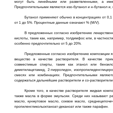
могут быть линейными или разветвленными, а именн
Предпочтительными являются изо-бутанол и н-бутанол и, в
Бутанол применяют обычно в концентрациях от 0,1
от 1 до 5%. Процентные данные означают % (M/V).
В предложенных согласно изобретению лекарстве
кислоты, такие как, например, толдимфос или, в частност
особенно предпочтительно от 5 до 20%.
Предложенные согласно изобретению композиции я
вещество в качестве растворителя. В качестве прим
совместимые спирты, такие как этанол или бензилов
диметилацетамид, 2-пирролидон, изопропилиденглицер
смесях или комбинациях. Предпочтительными являютс
содержаться дальнейшие растворители и со-растворители
Кроме того, в качестве растворителя жидкая ком
также масла в форме эмульсии. Среди них называют рас
масло, кунжутовое масло, соевое масло, среднецепоче
пропиленгликольоктаноат-деканоат или также парафин.