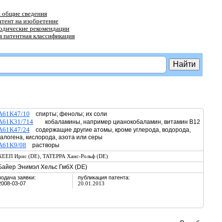
 общие сведения
атент на изобретение
тодические рекомендации
 патентная классификация
A61K47/10
спирты; фенолы; их соли
A61K31/714
кобаламины, например цианокобаламин, витамин В12
A61K47/24
содержащие другие атомы, кроме углерода, водорода,
галогена, кислорода, азота или серы
A61K9/08
растворы
,
ХЕЕП Ирис (DE)
ТАТЕРРА Ханс-Рольф (DE)
Байер Энимэл Хельс ГмбХ (DE)
подача заявки:
публикация патента:
2008-03-07
20.01.2013