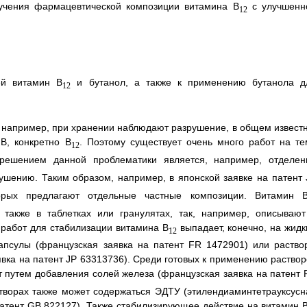
учения фармацевтической композиции витамина В
с улучшенн
12
ей витамин B
и бутанол, а также к применению бутанола д
12
, например, при хранении наблюдают разрушение, в общем известн
В, конкретно B
. Поэтому существует очень много работ на те
12
решением данной проблематики является, например, отделен
ушению. Таким образом, например, в японской заявке на патент 
орых предлагают отдельные частные композиции. Витамин 
 также в таблетках или гранулятах, так, например, описывают
 работ для стабилизации витамина В
выпадает, конечно, на жидк
12
апсулы (французская заявка на патент FR 1472901) или раство
вка на патент JP 63313736). Среди готовых к применению раствор
 путем добавления солей железа (французская заявка на патент 
створах также может содержаться ЭДТУ (этилендиаминтетрауксусн
патент GB 822127). Также стабилизирующее действие на витамин 