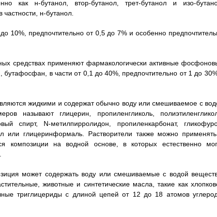
о как н-бутанол, втор-бутанол, трет-бутанол и изо-бутано
 частности, н-бутанол.
 до 10%, предпочтительно от 0,5 до 7% и особенно предпочтитель
нных средствах применяют фармакологически активные фосфонов
и, бутафосфан, в части от 0,1 до 40%, предпочтительно от 1 до 30
вляются жидкими и содержат обычно воду или смешиваемое с вод
еров называют глицерин, пропиленгликоль, полиэтиленгликол
ый спирт, N-метилпирролидон, пропиленкарбонат, гликофуро
ол или глицеринформаль. Растворители также можно применять
я композиции на водной основе, в которых естественно мог
.
позиция может содержать воду или смешиваемые с водой веществ
тительные, животные и синтетические масла, такие как хлопков
чные триглицериды с длиной цепей от 12 до 18 атомов углерод