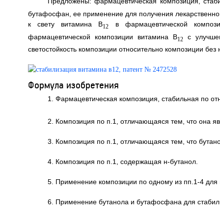
Предложены: фармацевтическая композиция, стаб
бутафосфан, ее применение для получения лекарственно
к свету витамина B
в фармацевтической композ
12
фармацевтической композиции витамина B
с улучшен
12
светостойкость композиции относительно композиции без н-б
Формула изобретения
1. Фармацевтическая композиция, стабильная по от
2. Композиция по п.1, отличающаяся тем, что она я
3. Композиция по п.1, отличающаяся тем, что бутан
4. Композиция по п.1, содержащая н-бутанол.
5. Применение композиции по одному из пп.1-4 для 
6. Применение бутанола и бутафосфана для стабили