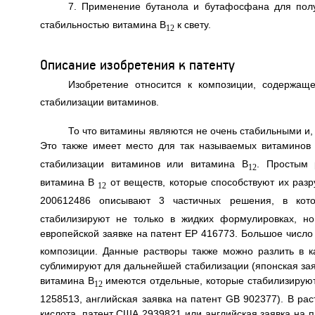
7. Применение бутанола и бутафосфана для пол
стабильностью витамина В
к свету.
12
Описание изобретения к патенту
Изобретение относится к композиции, содержащ
стабилизации витаминов.
То что витамины являются не очень стабильными и
Это также имеет место для так называемых витаминов 
стабилизации витаминов или витамина B
. Простым 
12
витамина B
от веществ, которые способствуют их разр
12
200612486 описывают 3 частичных решения, в кот
стабилизируют не только в жидких формулировках, но
европейской заявке на патент ЕР 416773. Большое число
композиции. Данные растворы также можно разлить в к
сублимируют для дальнейшей стабилизации (японская зая
витамина B
имеются отдельные, которые стабилизируют
12
1258513, английская заявка на патент GB 902377). В ра
кислота, патент США 2939821 или английская заявка на 