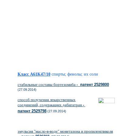
Класс A61K47/10
спирты; фенолы; их соли
стабильные составы бортезомиба
- патент 2529800
(27.09.2014)
способ получения лекарственных
соединений, содержащих дабигатран
-
патент 2529798
(27.09.2014)
эмульсия "масло-в-воде" мометазона и пропиленгликоля