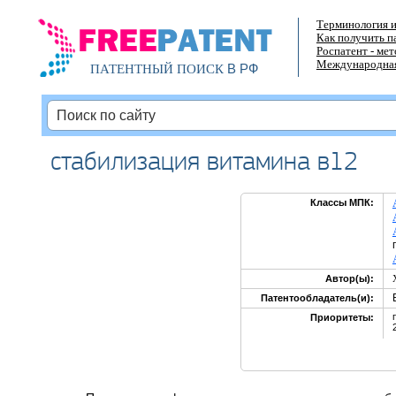
Терминология и
Как получить п
Роспатент - ме
Международная
В РФ
ПАТЕНТНЫЙ ПОИСК
стабилизация витамина в12
Классы МПК:
Автор(ы):
Патентообладатель(и):
Приоритеты: