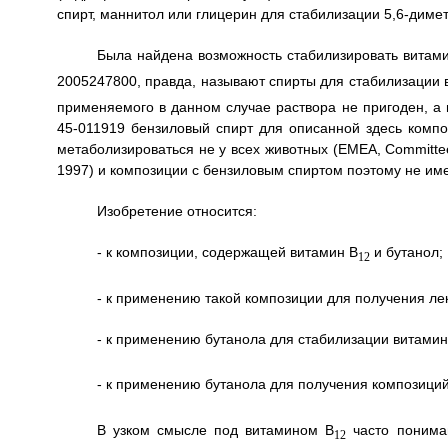
спирт, маннитол или глицерин для стабилизации 5,6-дим
Была найдена возможность стабилизировать витам
2005247800, правда, называют спирты для стабилизации 
применяемого в данном случае раствора не пригоден, а 
45-011919 бензиловый спирт для описанной здесь компо
метаболизироваться не у всех животных (ЕМЕА, Committee f
1997) и композиции с бензиловым спиртом поэтому не им
Изобретение относится:
- к композиции, содержащей витамин B
и бутанол;
12
- к применению такой композиции для получения ле
- к применению бутанола для стабилизации витамин
- к применению бутанола для получения композици
В узком смысле под витамином B
часто понимаю
12