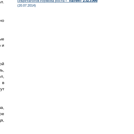
секретагогов гормона роста
- патент 2523566
л.
(20.07.2014)
но
ые
% и
ой
ь,
л,
 в
ут
а,
ое
а,