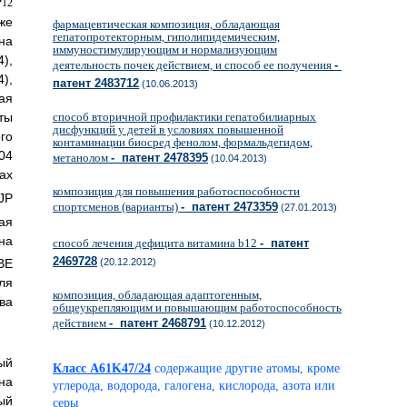
12
же
фармацевтическая композиция, обладающая
гепатопротекторным, гиполипидемическим,
на
иммуностимулирующим и нормализующим
),
деятельность почек действием, и способ ее получения
-
),
патент 2483712
(10.06.2013)
ая
ты
способ вторичной профилактики гепатобилиарных
дисфункций у детей в условиях повышенной
го
контаминации биосред фенолом, формальдегидом,
04
метанолом
- патент 2478395
(10.04.2013)
ах
композиция для повышения работоспособности
JP
спортсменов (варианты)
- патент 2473359
(27.01.2013)
ая
на
способ лечения дефицита витамина b12
- патент
2469728
(20.12.2012)
BE
ля
композиция, обладающая адаптогенным,
ва
общеукрепляющим и повышающим работоспособность
действием
- патент 2468791
(10.12.2012)
ый
Класс A61K47/24
содержащие другие атомы, кроме
на
углерода, водорода, галогена, кислорода, азота или
ый
серы