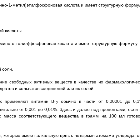
ино-1-метил)этилфосфоновая кислота и имеет структурную форму
й кислоты.
мино-о-толил)фосфоновая кислота и имеет структурную формулу
 соли.
ние свободных активных веществ в качестве их фармакологичес
ратов и сольватов соединений или их солей.
ах применяют витамин B
обычно в части от 0,00001 до 0,1
12
ительно от 0,001 до 0,01%. Здесь и далее под процентами, если 
т: масса соответствующего вещества в грамм на 100 мл готово
, которые имеют алкильную цепь с четырьмя атомами углерода, о