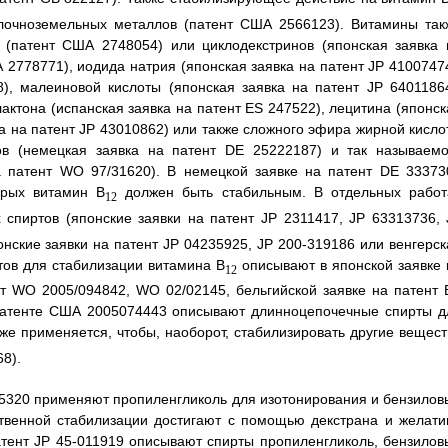
лочноземельных металлов (патент США 2566123). Витамины так
 (патент США 2748054) или циклодекстринов (японская заявка 
 2778771), иодида натрия (японская заявка на патент JP 41007474
), малеиновой кислоты (японская заявка на патент JP 64011864
ктона (испанская заявка на патент ES 247522), лецитина (японск
ка на патент JP 43010862) или также сложного эфира жирной кисло
ов (немецкая заявка на патент DE 25222187) и так называемо
а патент WO 97/31620). В немецкой заявке на патент DE 33373
орых витамин B
должен быть стабильным. В отдельных работ
12
спиртов (японские заявки на патент JP 2311417, JP 63313736, 
нские заявки на патент JP 04235925, JP 200-319186 или венгерск
тов для стабилизации витамина B
описывают в японской заявке 
12
т WO 2005/094842, WO 02/02145, бельгийской заявке на патент 
 патенте США 2005074443 описывают длинноцепочечные спирты д
же применяется, чтобы, наоборот, стабилизировать другие вещест
8).
-15320 применяют пропиленгликоль для изотонирования и бензилов
ственной стабилизации достигают с помощью декстрана и желати
атент JP 45-011919 описывают спирты пропиленгликоль, бензилов