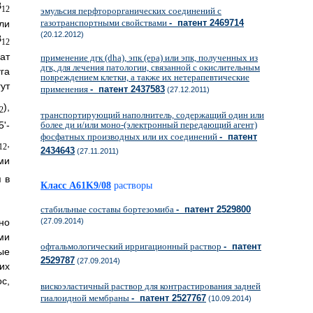
B
12
эмульсия перфторорганических соединений с
газотранспортными свойствами
- патент 2469714
ли
(20.12.2012)
B
12
ат
применение дгк (dha), эпк (epa) или эпк, полученных из
дгк, для лечения патологии, связанной с окислительным
га
повреждением клетки, a также их нетерапевтические
ут
применения
- патент 2437583
(27.12.2011)
),
2
транспортирующий наполнитель, содержащий один или
5'-
более ди и/или моно-(электронный передающий агент)
фосфатных производных или их соединений
- патент
,
12
2434643
(27.11.2011)
ми
 в
Класс A61K9/08
растворы
стабильные составы бортезомиба
- патент 2529800
(27.09.2014)
но
ми
офтальмологический ирригационный раствор
- патент
ые
2529787
(27.09.2014)
их
с,
вискоэластичный раствор для контрастирования задней
гиалоидной мембраны
- патент 2527767
(10.09.2014)