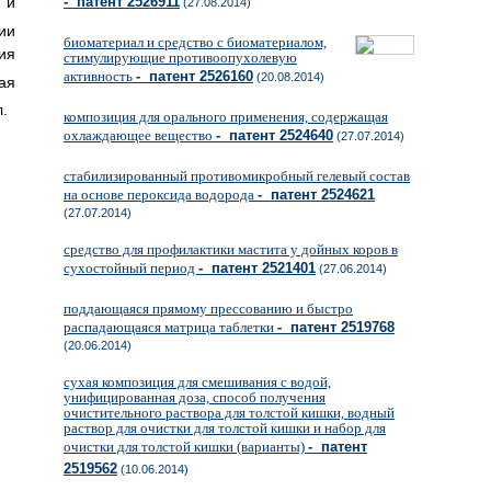
 и
- патент 2526911
(27.08.2014)
ии
биоматериал и средство с биоматериалом,
ия
стимулирующие противоопухолевую
активность
- патент 2526160
(20.08.2014)
ая
л.
композиция для орального применения, содержащая
охлаждающее вещество
- патент 2524640
(27.07.2014)
стабилизированный противомикробный гелевый состав
на основе пероксида водорода
- патент 2524621
(27.07.2014)
средство для профилактики мастита у дойных коров в
сухостойный период
- патент 2521401
(27.06.2014)
поддающаяся прямому прессованию и быстро
распадающаяся матрица таблетки
- патент 2519768
(20.06.2014)
сухая композиция для смешивания с водой,
унифицированная доза, способ получения
очистительного раствора для толстой кишки, водный
раствор для очистки для толстой кишки и набор для
очистки для толстой кишки (варианты)
- патент
2519562
(10.06.2014)