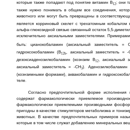
которые также попадают под понятие витамин B
; они 
12
также нужно понимать в общем все соединения, которы
животного или могут быть превращены в соответствую
является корриновый скелет с трехатомным кобальтом 
альфа-глюкозидной связью связанный остаток 5,5-димети
исключительно аксиальными заместителями. Примерами
быть: цианокобаламин (аксиальный заместитель = C
гидроксокобаламин (B
, аксиальный заместитель = -
12b
дезоксиаденозилкобаламин (коэнзим B
, аксиальный з
12
аксиальный заместитель = -СН
). Аденозилкобаламин
3
(коэнзимными формами), аквакобаламин и гидроксокоба
теле.
Согласно предпочтительной форме исполнения 
содержат фармакологически приемлемое производн
фармакологически приемлемыми производными фосфорн
пригодны в качестве стимуляторов метаболизма и тонизи
животных. В качестве предпочтительных примеров наз
которые в том числе служат добавлению минеральных ве