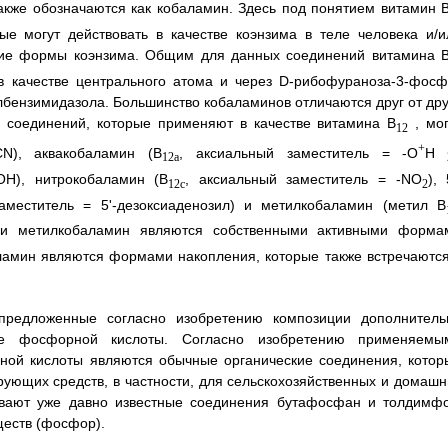
также обозначаются как кобаламин. Здесь под понятием витамин 
е могут действовать в качестве коэнзима в теле человека и/и
щие формы коэнзима. Общим для данных соединений витамина 
в качестве центрального атома и через D-рибофураноза-3-фосф
лбензимидазола. Большинство кобаламинов отличаются друг от дру
 соединений, которые применяют в качестве витамина В
, мог
12
+
N), аквакобаламин (B
, аксиальный заместитель = -О
H
12a
ОН), нитрокобаламин (B
, аксиальный заместитель = -NO
), 
12c
2
аместитель = 5'-дезоксиаденозил) и метилкобаламин (метил B
 и метилкобаламин являются собственными активными форма
ламин являются формами накопления, которые также встречаются
предложенные согласно изобретению композиции дополнитель
ое фосфорной кислоты. Согласно изобретению применяемы
ой кислоты являются обычные органические соединения, котор
рующих средств, в частности, для сельскохозяйственных и домашн
ывают уже давно известные соединения бутафосфан и толдимфо
ществ (фосфор).