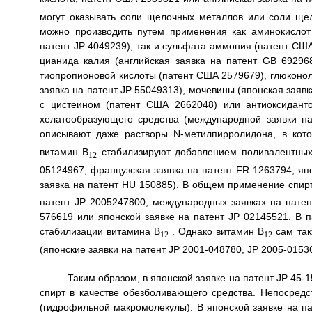
могут оказывать соли щелочных металлов или соли ще
можно производить путем применения как аминокислот
патент JP 4049239), так и сульфата аммония (патент США
цианида калия (английская заявка на патент GB 692968
тиопропионовой кислоты (патент США 2579679), глюконола
заявка на патент JP 55049313), мочевины (японская заяв
с цистеином (патент США 2662048) или антиоксидант
хелатообразующего средства (международной заявки н
описывают даже растворы N-метилпирролидона, в кот
витамин B
стабилизируют добавлением поливалентных 
12
05124967, французская заявка на патент FR 1263794, япо
заявка на патент HU 150885). В общем применение спир
патент JP 2005247800, международных заявках на патен
576619 или японской заявке на патент JP 02145521. В
стабилизации витамина B
. Однако витамин B
сам так
12
12
(японские заявки на патент JP 2001-048780, JP 2005-01536
Таким образом, в японской заявке на патент JP 45
спирт в качестве обезболивающего средства. Непосред
(гидрофильной макромолекулы). В японской заявке на п