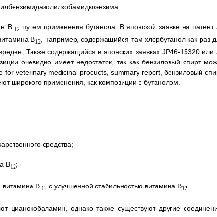
етилбензимидазолилкобамидкоэнзима.
ин B
путем применения бутанола. В японской заявке на патент 
12
витамина B
, например, содержащийся там хлорбутанол как раз д
12
вреден. Также содержащийся в японских заявках JP46-15320 или 
зиции очевидно имеет недостаток, так как бензиловый спирт мож
or veterinary medicinal products, summary report, бензиловый спи
еют широкого применения, как композиции с бутанолом.
карственного средства;
а B
;
12
й витамина B
с улучшенной стабильностью витамина B
.
12
12
т цианокобаламин, однако также существуют другие соединени