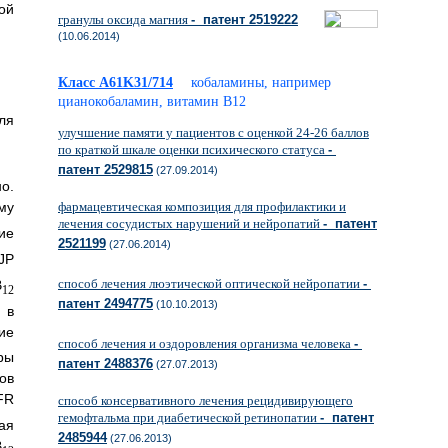
ой
гранулы оксида магния
- патент 2519222
(10.06.2014)
Класс A61K31/714
кобаламины, например
цианокобаламин, витамин В12
ля
улучшение памяти у пациентов с оценкой 24-26 баллов
по краткой шкале оценки психического статуса
-
патент 2529815
(27.09.2014)
о.
фармацевтическая композиция для профилактики и
му
лечения сосудистых нарушений и нейропатий
- патент
ие
2521199
(27.06.2014)
JP
способ лечения люэтической оптической нейропатии
-
B
12
патент 2494775
(10.10.2013)
 в
ие
способ лечения и оздоровления организма человека
-
ры
патент 2488376
(27.07.2013)
ов
FR
способ консервативного лечения рецидивирующего
гемофтальма при диабетической ретинопатии
- патент
ая
2485944
(27.06.2013)
B