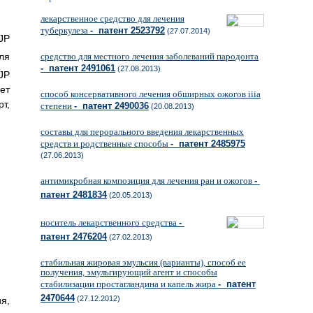
лекарственное средство для лечения
туберкулеза
- патент 2523792
(27.07.2014)
JP
ля
средство для местного лечения заболеваний пародонта
- патент 2491061
(27.08.2013)
JP
ет
способ консервативного лечения обширных ожогов iiiа
рт,
степени
- патент 2490036
(20.08.2013)
составы для перорального введения лекарственных
средств и родственные способы
- патент 2485975
(27.06.2013)
антимикробная композиция для лечения ран и ожогов
-
патент 2481834
(20.05.2013)
носитель лекарственного средства
-
патент 2476204
(27.02.2013)
стабильная жировая эмульсия (варианты), способ ее
получения, эмульгирующий агент и способы
стабилизации простагландина и капель жира
- патент
2470644
(27.12.2012)
я,