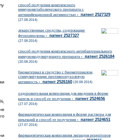
способ получения комплексного
лу
иммунометаболического препарата с
антиинфекционной активностью
- патент 2527329
(27.08.2014)
лекарственные средства, содержащие
фторхинолоны
- патент 2527327
(27.08.2014)
способ получения комплексного антибактериального
иммуномодулирующего препарата
- патент 2526184
(20.08.2014)
биоматериал и средство с биоматериалом,
стимулирующие противоопухолевую
активность
- патент 2526160
ки
(20.08.2014)
оздоровительная композиция для введения в форме
капель и способ ее получения
- патент 2524656
%,
(27.07.2014)
не
фармацевтическая композиция в форме раствора для
го
инъекций и способ ее получения
- патент 2524651
(27.07.2014)
ни
фармацевтическая композиция лигандов рецепторов