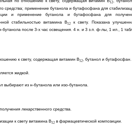
ильная по отношению к свету, содержащая витамин B
, бутанол
12
го средства; применение бутанола и бутафосфана для стабилизац
иции и применение бутанола и бутафосфана для получен
ной стабильностью витамина B
к свету. Показана улучшенн
12
утанола после 3-х час освещения. 4 н. и 3 з.п. ф-лы, 1 ил., 1 таб
ношению к свету, содержащая витамин В
, бутанол и бутафосфан.
12
вляется жидкой.
ол выбирают из н-бутанола или изо-бутанола.
получения лекарственного средства.
зации к свету витамина В
в фармацевтической композиции.
12