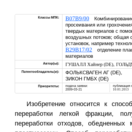
B07B9/00
Классы МПК:
Комбинирование 
просеивания или грохочени
твердых материалов с помо
воздушных потоков; общая 
установок, например технол
B29B17/02
отделение плас
материалов
,
Автор(ы):
ГУШАЛЛ Хайнер (DE)
ГОЛЬДМ
ФОЛЬКСВАГЕН АГ (DE),
Патентообладатель(и):
ЗИКОН ГМБХ (DE)
подача заявки:
публикация 
Приоритеты:
2009-03-21
10.01.2013
Изобретение относится к спосо
переработки легкой фракции, по
переработки отходов, обедненных 