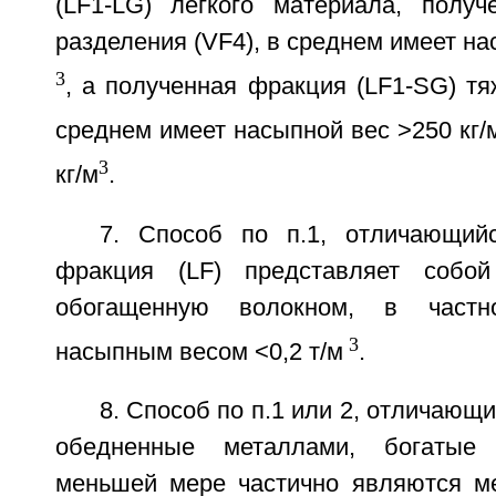
(LF1-LG) легкого материала, получ
разделения (VF4), в среднем имеет на
3
, а полученная фракция (LF1-SG) т
среднем имеет насыпной вес >250 кг/
3
кг/м
.
7. Способ по п.1, отличающий
фракция (LF) представляет собо
обогащенную волокном, в частн
3
насыпным весом <0,2 т/м
.
8. Способ по п.1 или 2, отличающи
обедненные металлами, богатые 
меньшей мере частично являются м