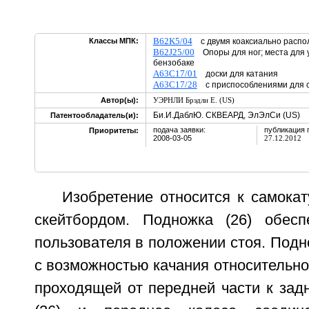
B62K5/04
Классы МПК:
с двумя коаксиально расп
B62J25/00
Опоры для ног; места для у
бензобаке
A63C17/01
доски для катания
A63C17/28
с приспособлениями для
Автор(ы):
УЭРНЛИ Брэдли Е. (US)
Би.И.ДаблЮ. СКВЕАРД, ЭлЭлСи (US)
Патентообладатель(и):
подача заявки:
публикация 
Приоритеты:
2008-03-05
27.12.2012
Изобретение относится к самока
скейтбордом. Подножка (26) обесп
пользователя в положении стоя. Подн
с возможностью качания относительно 
проходящей от передней части к зад