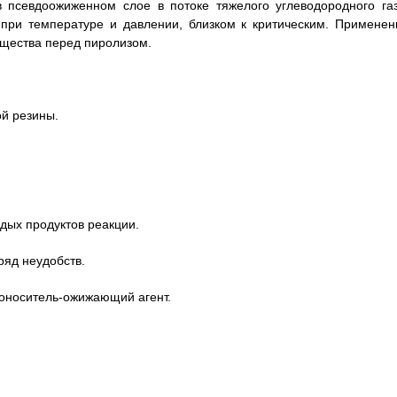
 псевдоожиженном слое в потоке тяжелого углеводородного газ
 при температуре и давлении, близком к критическим. Применен
ущества перед пиролизом.
ой резины.
дых продуктов реакции.
яд неудобств.
оноситель-ожижающий агент.