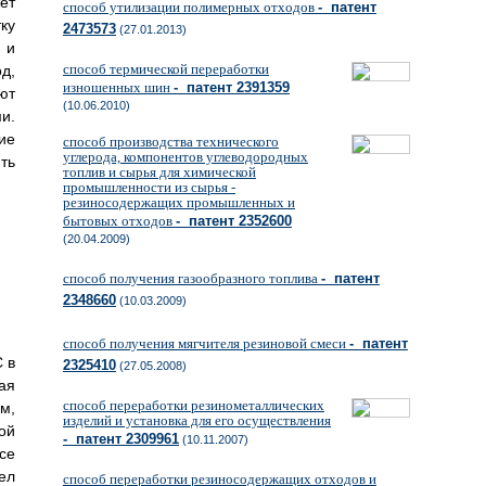
ет
способ утилизации полимерных отходов
- патент
ку
2473573
(27.01.2013)
 и
способ термической переработки
д,
изношенных шин
- патент 2391359
ют
(10.06.2010)
и.
ие
способ производства технического
углерода, компонентов углеводородных
ть
топлив и сырья для химической
промышленности из сырья -
резиносодержащих промышленных и
бытовых отходов
- патент 2352600
(20.04.2009)
способ получения газообразного топлива
- патент
2348660
(10.03.2009)
способ получения мягчителя резиновой смеси
- патент
 в
2325410
(27.05.2008)
ая
способ переработки резинометаллических
м,
изделий и установка для его осуществления
ой
- патент 2309961
(10.11.2007)
се
ел
способ переработки резиносодержащих отходов и