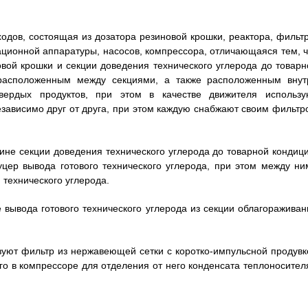
одов, состоящая из дозатора резиновой крошки, реактора, фильтр
ционной аппаратуры, насосов, компрессора, отличающаяся тем, ч
овой крошки и секции доведения технического углерода до товарн
расположенным между секциями, а также расположенным внут
вердых продуктов, при этом в качестве движителя использу
зависимо друг от друга, при этом каждую снабжают своим фильтр
дине секции доведения технического углерода до товарной кондици
уцер вывода готового технического углерода, при этом между ни
технического углерода.
е вывода готового технического углерода из секции облагораживан
ьзуют фильтр из нержавеющей сетки с коротко-импульсной продувк
го в компрессоре для отделения от него конденсата теплоносителя