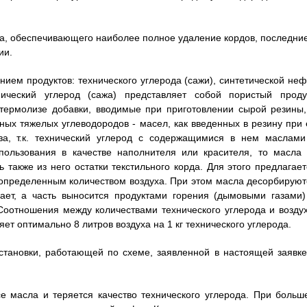
, обеспечивающего наиболее полное удаление кордов, последние
ии.
нием продуктов: технического углерода (сажи), синтетической неф
нический углерод (сажа) представляет собой пористый продук
термолизе добавки, вводимые при приготовлении сырой резины,
ных тяжелых углеводородов - масел, как введенных в резину при 
иза, т.к. технический углерод с содержащимися в нем маслами
ользования в качестве наполнителя или красителя, то масла 
 также из него остатки текстильного корда. Для этого предлагает
 определенным количеством воздуха. При этом масла десорбируют
рает, а часть выносится продуктами горения (дымовыми газами)
Соотношения между количествами технического углерода и воздух
ет оптимально 8 литров воздуха на 1 кг технического углерода.
становки, работающей по схеме, заявленной в настоящей заявке
е масла и теряется качество технического углерода. При больш