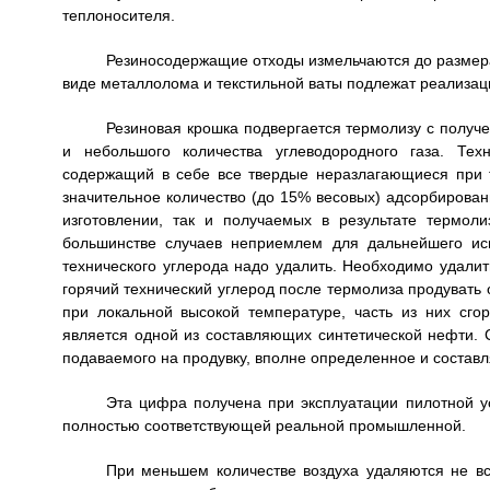
теплоносителя.
Резиносодержащие отходы измельчаются до размера
виде металлолома и текстильной ваты подлежат реализац
Резиновая крошка подвергается термолизу с получе
и небольшого количества углеводородного газа. Тех
содержащий в себе все твердые неразлагающиеся при 
значительное количество (до 15% весовых) адсорбирован
изготовлении, так и получаемых в результате термол
большинстве случаев неприемлем для дальнейшего исп
технического углерода надо удалить. Необходимо удалить
горячий технический углерод после термолиза продувать
при локальной высокой температуре, часть из них сго
является одной из составляющих синтетической нефти. 
подаваемого на продувку, вполне определенное и составля
Эта цифра получена при эксплуатации пилотной у
полностью соответствующей реальной промышленной.
При меньшем количестве воздуха удаляются не вс