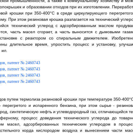
ской промышленности, а также к коммунальному хозяйству и мож
опокрышек и образовании отходов при их изготовлении. Переработ
вой крошки при 350-400°С в среде циркулирующего перегретого
му. При этом резиновая крошка разлагается на технический углеро
щийся технический углерод с адсорбированным маслом продува
тся, часть масел сгорает, а часть выносится с дымовыми газам
становке с реактором со спиральным движителем. Изобретен
ины длительное время, упростить процесс и установку, улучши
 ил.
дов путем термолиза резиновой крошки при температуре 350-400°С
 перегретого и испаренного бензина, при этом сырье - резинов
ерод, синтетическую нефть и углеводородный газ, отличающийся те
сферному, процесс доведения технического углерода до товарн
ем масел, адсорбированных техническим углеродом в процес
кстильного корда кислородом воздуха и вынесением части мас