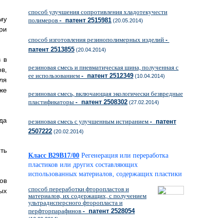
способ улучшения сопротивления хладотекучести
му
полимеров
- патент 2515981
(20.05.2014)
ри
способ изготовления резинополимерных изделий
-
патент 2513855
(20.04.2014)
 в
резиновая смесь и пневматическая шина, полученная с
в,
ее использованием
- патент 2512349
(10.04.2014)
ля
же
резиновая смесь, включающая экологически безвредные
пластификаторы
- патент 2508302
(27.02.2014)
да
резиновая смесь с улучшенным истиранием
- патент
2507222
(20.02.2014)
ть
Класс B29B17/00
Регенерация или переработка
пластиков или других составляющих
использованных материалов, содержащих пластики
ов
способ переработки фторопластов и
ых
материалов, их содержащих, с получением
ультрадисперсного фторопласта и
перфторпарафинов
- патент 2528054