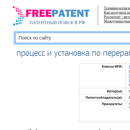
Терминология и
Как получить п
Роспатент - ме
Международная
В РФ
ПАТЕНТНЫЙ ПОИСК
процесс и установка по перер
Классы МПК:
Автор(ы):
Патентообладатель(и):
Приоритеты: