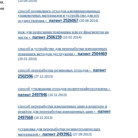
(10.09.2014)
а,
ие
способ рециклинга отходов алюминированных
упаковочных материалов и устройство для его
осуществления
- патент 2526067
(20.08.2014)
нож для разрезания покрышки или ее фрагментов на
части
- патент 2506159
(10.02.2014)
способ и устройство для переработки изношенных
покрышек методом деструкции
- патент 2504469
(20.01.2014)
способ переработки резиновых отходов
- патент
2502596
(27.12.2013)
способ утилизации отходов политетрафторэтилена
-
патент 2497846
(10.11.2013)
способ переработки изношенных шин в реакторе и
реактор для переработки изношенных шин
- патент
2497668
(10.11.2013)
установка для переработки резинотехнических
материалов
- патент 2493961
(27.09.2013)