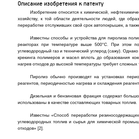
Описание изобретения к патенту
Изобретение относится к химической, нефтехимиче
хозяйству, к той области деятельности людей, где об
переработке отслуживших свой срок автопокрышек, а также
Известны способы и устройства для пиролиза пол
реакторах при температуре выше 500°С. При этом по
углеводородный газ и технический углерод (сажу). Однак
крекинга полимеров и масел вплоть до образования кокс
нагрев отходов до высокой температуры требует сложных 
Пиролиз обычно производят на установках пери
реагентов, периодичностью нагрева и охлаждения реагенто
Дизельная и бензиновая фракция содержат большое
использованы в качестве составляющих товарных топлив.
Известны «Способ переработки резиносодержащих о
углеводородных топлив и сырья для химической промы
отходов» [2].