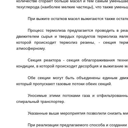
количестве сгорает больше масел и тем самым уменьшает
техуглерода (наиболее мелкие частицы), что также умень
При выжиге остатков масел выжигаются также остатк
Процесс термолиза предлагается проводить в реа
движителем сырья и твердых продуктов термолиза являе
которой происходит термолиз резины, - секция терм
атмосферному.
Секция реактора - секция облагораживания техни
кондиции, в которой происходит десорбция и выжигание мас
Обе секции могут быть объединены единым движ
который пропускают газовые потоки обеих секций.
Уносимые этими потоками газа и отфильтрованны
спиральный транспортер.
Указанные выше мероприятия позволили снизить мин
При реализации предлагаемого способа и создании