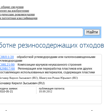
 общие сведения
атент на изобретение
тодические рекомендации
 патентная классификация
аботке резиносодержащих отходов
C08J11/20
обработкой углеводородами или галогензамещенными
углеводородами
C08L21/00
Композиции каучуков неуказанного строения
B29B17/00
Регенерация или переработка пластиков или других
составляющих использованных материалов, содержащих пластики
,
Бочавер Кирилл Зыськович (RU)
Шамгулов Роман Юрьевич (RU)
Бочавер Кирилл Зыськович (RU)
подача заявки:
публикация патента:
2010-05-21
10.09.2012