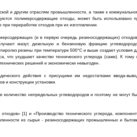
ской и другим отраслям промышленности, а также к коммунально
разуются полимерсодержащие отходы, может быть использовано п
 при переработке отходов при их изготовлении.
имерсодержащих (и в первую очередь резиносодержащих) отходов
лучают мазут, дизельную и бензиновую фракцию углеводородо
о пиролиз резины при температуре 500°С и выше создает условия д
а, что ухудшает качество технического углерода (сажи). К тому 
технических решений и экономически невыгоден.
одического действия с присущими им недостатками ввода-выво
в и конструкции установки.
 количество непредельных углеводородов и поэтому не могут бы
тходов» [1] и «Производство технического углерода, компонент
шленности из сырья - резиносодержащих промышленных и бытов