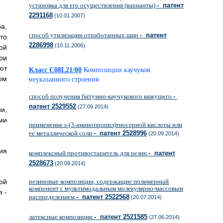
установка для его осуществления (варианты)
- патент
2291168
(10.01.2007)
а,
способ утилизации отработанных шин
- патент
то
2286998
(10.11.2006)
ой
ри
ют
Класс C08L21/00
Композиции каучуков
ом
неуказанного строения
способ получения битумно-каучукового вяжущего
-
патент 2529552
(27.09.2014)
и,
ми
применение s-(3-аминопропил)тиосерной кислоты или
ее металлической соли
- патент 2528996
(20.09.2014)
ия
комплексный противостаритель для резин
- патент
2528673
(20.09.2014)
ой
резиновые композиции, содержащие полимерный
компонент с мультимодальным молекулярно-массовым
 -
распределением
- патент 2522568
(20.07.2014)
латексные композиции
- патент 2521585
(27.06.2014)