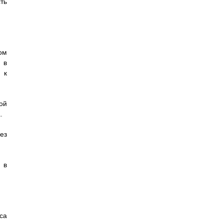
ть
ом
 в
 к
ой
.
ез
 в
са