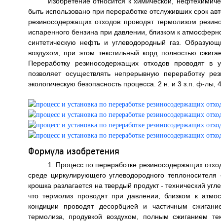
Изобретение относится к химической, нефтехимиче
быть использовано при переработке отслуживших срок авт
резиносодержащих отходов проводят термолизом резино
испаренного бензина при давлении, близком к атмосферно
синтетическую нефть и углеводородный газ. Образую
воздухом, при этом текстильный корд полностью сжигае
Переработку резиносодержащих отходов проводят в у
позволяет осуществлять непрерывную переработку рез
экологическую безопасность процесса. 2 н. и 3 з.п. ф-лы, 4
Формула изобретения
1. Процесс по переработке резиносодержащих отхо
среде циркулирующего углеводородного теплоносителя -
крошка разлагается на твердый продукт - технический угл
что термолиз проводят при давлении, близком к атмо
кондиции проводят десорбцией и частичным сжигани
термолиза, продувкой воздухом, полным сжиганием те