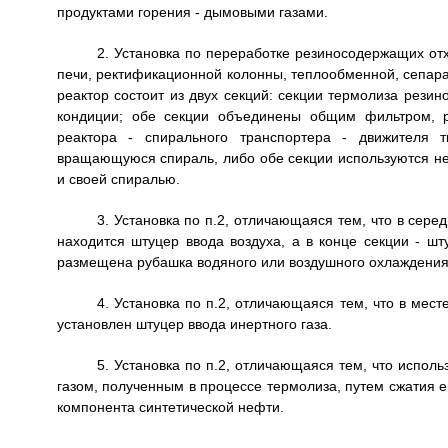
продуктами горения - дымовыми газами.
2. Установка по переработке резиносодержащих отх
печи, ректификационной колонны, теплообменной, сепара
реактор состоит из двух секций: секции термолиза резин
кондиции; обе секции объединены общим фильтром, 
реактора - спирального транспортера - движителя т
вращающуюся спираль, либо обе секции используются не
и своей спиралью.
3. Установка по п.2, отличающаяся тем, что в сере
находится штуцер ввода воздуха, а в конце секции - шт
размещена рубашка водяного или воздушного охлаждения 
4. Установка по п.2, отличающаяся тем, что в мест
установлен штуцер ввода инертного газа.
5. Установка по п.2, отличающаяся тем, что испол
газом, полученным в процессе термолиза, путем сжатия е
компонента синтетической нефти.