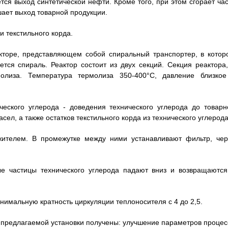
ся выход синтетической нефти. Кроме того, при этом сгорает час
шает выход товарной продукции.
и текстильного корда.
кторе, представляющем собой спиральный транспортер, в котор
тся спираль. Реактор состоит из двух секций. Секция реактора,
олиза. Температура термолиза 350-400°С, давление близкое
ческого углерода - доведения технического углерода до товарн
ел, а также остатков текстильного корда из технического углерода
ителем. В промежутке между ними устанавливают фильтр, чер
е частицы технического углерода падают вниз и возвращаются
имальную кратность циркуляции теплоносителя с 4 до 2,5.
 предлагаемой установки получены: улучшение параметров процес