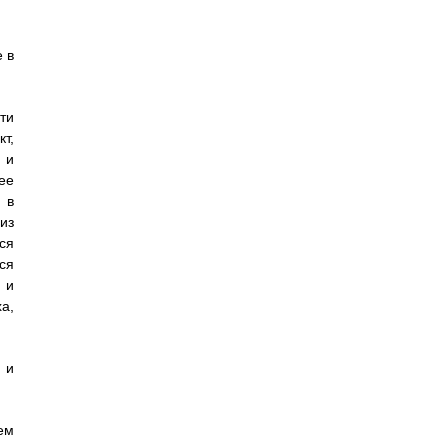
 в
ти
т,
 и
ее
 в
из
ся
ся
 и
а,
 и
ем