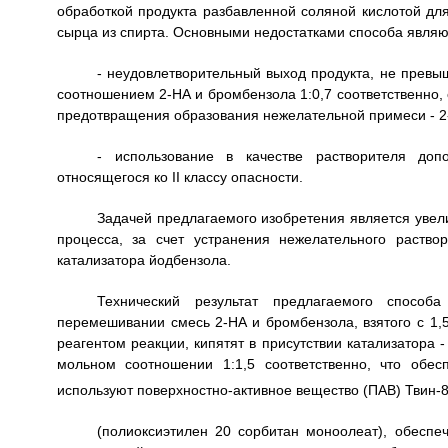
обработкой продукта разбавленной соляной кислотой дл
сырца из спирта. Основными недостатками способа являю
- неудовлетворительный выход продукта, не прев
соотношением 2-HA и бромбензола 1:0,7 соответственно, 
предотвращения образования нежелательной примеси - 
- использование в качестве растворителя допо
относящегося ко II классу опасности.
Задачей предлагаемого изобретения является увел
процесса, за счет устранения нежелательного раство
катализатора йодбензола.
Технический результат предлагаемого спосо
перемешивании смесь 2-HA и бромбензола, взятого с 1
реагентом реакции, кипятят в присутствии катализатора -
мольном соотношении 1:1,5 соответственно, что обес
используют поверхностно-активное вещество (ПАВ) Твин-
(полиоксиэтилен 20 сорбитан моноолеат), обеспе