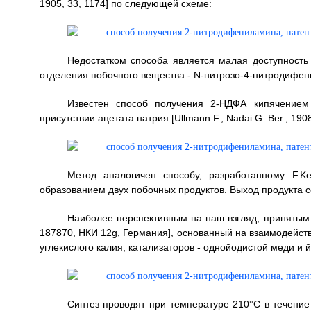
1905, 33, 1174] по следующей схеме:
Недостатком способа является малая доступность
отделения побочного вещества - N-нитрозо-4-нитродифен
Известен способ получения 2-НДФА кипячением
присутствии ацетата натрия [Ullmann F., Nadai G. Ber., 1908
Метод аналогичен способу, разработанному F.K
образованием двух побочных продуктов. Выход продукта с
Наиболее перспективным на наш взгляд, принятым 
187870, НКИ 12g, Германия], основанный на взаимодейств
углекислого калия, катализаторов - однойодистой меди и 
Синтез проводят при температуре 210°C в течение