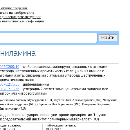
 общие сведения
атент на изобретение
тодические рекомендации
 патентная классификация
ениламина
C07C209/10
с образованием аминогрупп, связанных с атомами
углерода шестичленных ароматических колец, или из аминов с
атомами азота, связанными с атомами углерода шестичленных
ароматических колец
C07C211/55
дифениламины
C07C211/56
углеродный скелет замещен атомами галогена или
нитро- или нитрозогруппами
,
,
Кусиканова Айсылу Муксудовна (RU)
Якубов Олег Александрович (RU)
Чащухина
,
,
Анна Александровна (RU)
Сироткин Лев Борисович (RU)
Владыкин Владимир
Инокентьевич (RU)
Федеральное государственное унитарное предприятие "Научно-
исследовательский институт полимерных материалов" (RU)
подача заявки:
публикация патента:
2010-12-24
10.04.2012