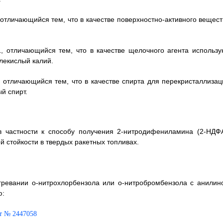
отличающийся тем, что в качестве поверхностно-активного вещест
, отличающийся тем, что в качестве щелочного агента использу
глекислый калий.
 отличающийся тем, что в качестве спирта для перекристаллизац
й спирт.
 в частности к способу получения 2-нитродифениламина (2-НДФА
й стойкости в твердых ракетных топливах.
гревании o-нитрохлорбензола или o-нитробромбензола с анилин
ю: