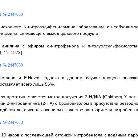
 исходного N-нитрозодифениламина, образование и необходимос
иламина, снижающего выход целевого продукта.
 анилина с эфиром o-нитрофенола и п-толуолсульфокислоты
, 41, 1872]
ehrmann и E.Havas, однако в данном случае процесс осложн
оставляет всего лишь 56%.
за прототип, является метод получения 2-НДФА [Goldberg Y. пат.
ии 2-нитроанилина (2-HA) с бромбензолом в присутствии безводно
йодбензола, с использованием в качестве растворителя нитробензо
 10 часов с последующей отгонкой нитробензола с водяным паро