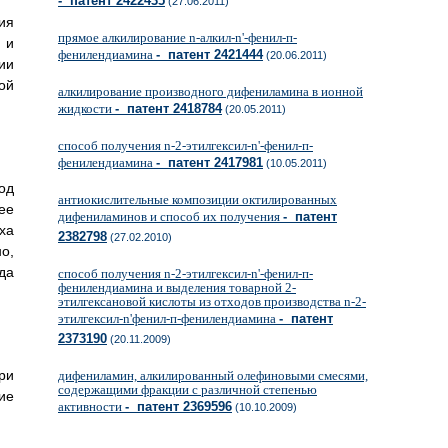
- патент 2422435
(27.06.2011)
ия
прямое алкилирование n-алкил-n'-фенил-п-
 и
фенилендиамина
- патент 2421444
(20.06.2011)
ии
ой
алкилирование производного дифениламина в ионной
жидкости
- патент 2418784
(20.05.2011)
способ получения n-2-этилгексил-n'-фенил-п-
фенилендиамина
- патент 2417981
(10.05.2011)
ход
антиокислительные композиции октилированных
ее
дифениламинов и способ их получения
- патент
ха
2382798
(27.02.2010)
о,
да
способ получения n-2-этилгексил-n'-фенил-п-
фенилендиамина и выделения товарной 2-
этилгексановой кислоты из отходов производства n-2-
этилгексил-n'фенил-п-фенилендиамина
- патент
2373190
(20.11.2009)
ри
дифениламин, алкилированный олефиновыми смесями,
содержащими фракции с различной степенью
ие
активности
- патент 2369596
(10.10.2009)