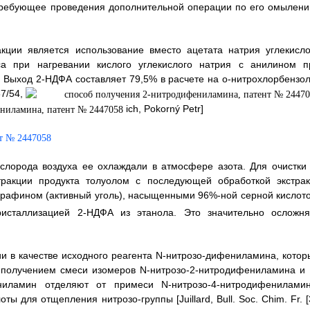
 требующее проведения дополнительной операции по его омылени
ции является использование вместо ацетата натрия углекисло
са при нагревании кислого углекислого натрия с анилином п
 Выход 2-НДФА составляет 79,5% в расчете на o-нитрохлорбензол
87/54,
ich, Pokorný Petr]
слорода воздуха ее охлаждали в атмосфере азота. Для очистки 
ракции продукта толуолом с последующей обработкой экстрак
орафином (активный уголь), насыщенными 96%-ной серной кислото
кристаллизацией 2-НДФА из этанола. Это значительно осложня
ии в качестве исходного реагента N-нитрозо-дифениламина, котор
с получением смеси изомеров N-нитрозо-2-нитродифениламина и 
ениламин отделяют от примеси N-нитрозо-4-нитродифениламин
для отщепления нитрозо-группы [Juillard, Bull. Soc. Chim. Fr. [3