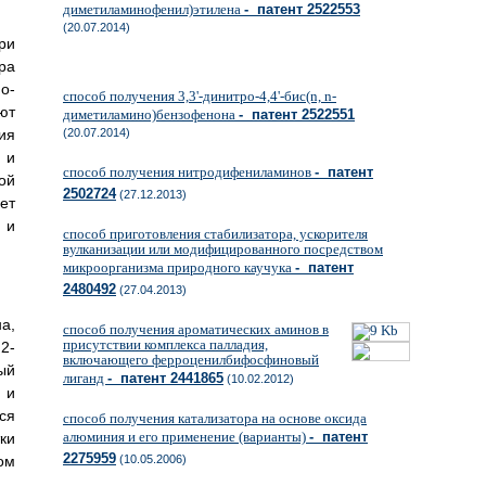
диметиламинофенил)этилена
- патент 2522553
(20.07.2014)
ри
ра
о-
способ получения 3,3'-динитро-4,4'-бис(n, n-
ют
диметиламино)бензофенона
- патент 2522551
ия
(20.07.2014)
 и
способ получения нитродифениламинов
- патент
ой
2502724
(27.12.2013)
ет
 и
способ приготовления стабилизатора, ускорителя
вулканизации или модифицированного посредством
микроорганизма природного каучука
- патент
2480492
(27.04.2013)
а,
способ получения ароматических аминов в
присутствии комплекса палладия,
2-
включающего ферроценилбифосфиновый
ый
лиганд
- патент 2441865
(10.02.2012)
 и
ся
способ получения катализатора на основе оксида
алюминия и его применение (варианты)
- патент
ки
2275959
ом
(10.05.2006)