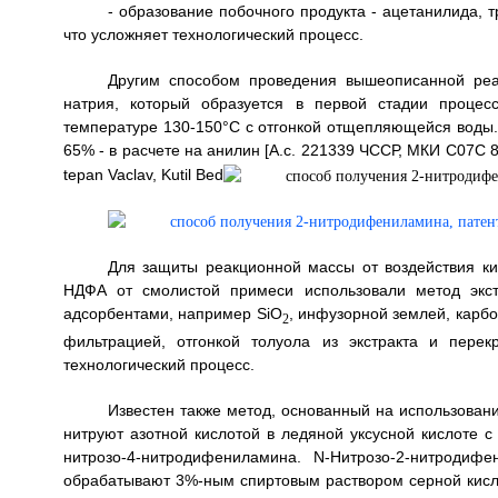
- образование побочного продукта - ацетанилида,
что усложняет технологический процесс.
Другим способом проведения вышеописанной реак
натрия, который образуется в первой стадии процес
температуре 130-150°C с отгонкой отщепляющейся воды.
65% - в расчете на анилин [А.с. 221339 ЧССР, МКИ C07C 
tepan Vaclav, Kutil Bed
Для защиты реакционной массы от воздействия ки
НДФА от смолистой примеси использовали метод экст
адсорбентами, например SiO
, инфузорной землей, карб
2
фильтрацией, отгонкой толуола из экстракта и пере
технологический процесс.
Известен также метод, основанный на использован
нитруют азотной кислотой в ледяной уксусной кислоте 
нитрозо-4-нитродифениламина. N-Нитрозо-2-нитродиф
обрабатывают 3%-ным спиртовым раствором серной кислоты 