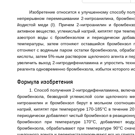
Изобретение относится к улучшенному способу пол
непрерывном перемешивании 2-нитроанилина, бромбензо
йодистой меди (I). Причем 2-нитроанилин и бромбенз
активное вещество, углекислый натрий, кипятят при темпе
азеотроп воды с бромбензолом и периодически добав
температуры, затем отгоняют оставшийся бромбензол 
отгоняют с водяным паром остатки бромбензола, обраб
кислоты, затем 5%-ным раствором щелочного агента и пе
увеличить выход 2-нитродифениламина и упростить техно
реагента одновременно бромбензола, избыток которого исп
Формула изобретения
1. Способ получения 2-нитродифениламина, включ
бромбензола, безводной углекислой соли щелочного мет
нитроанилин и бромбензол берут в мольном соотношени
натрий, кипятят при температуре 170-185°C в течение 2
периодически добавляют чистый бромбензол в реакционн
бромбензол при температуре 170°C, добавляют воду
бромбензола, обрабатывают при температуре 90°C снач
щелочного агента и перекристаллизовывают его из спирта