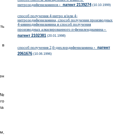
нитрозодифениламинов
- патент 2139274
(10.10.1999)
способ получения 4-нитро и/или 4-
нитрозодифениламина, способ получения производных
4-аминодифениламина и способ получения
ть
производных алкилированного п-фенилендиамина
-
патент 2102381
(20.01.1998)
 в
способ получения 2,6-дихлордифениламина
- патент
2061676
(10.06.1996)
ен
 №
го
ла
м,