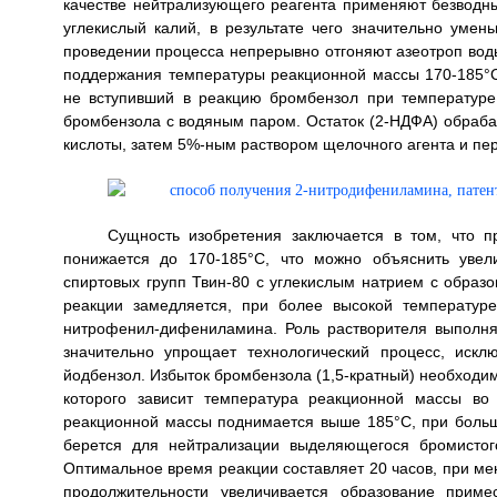
качестве нейтрализующего реагента применяют безводн
углекислый калий, в результате чего значительно уме
проведении процесса непрерывно отгоняют азеотроп вод
поддержания температуры реакционной массы 170-185°C.
не вступивший в реакцию бромбензол при температуре
бромбензола с водяным паром. Остаток (2-НДФА) обраб
кислоты, затем 5%-ным раствором щелочного агента и пер
Сущность изобретения заключается в том, что 
понижается до 170-185°C, что можно объяснить увел
спиртовых групп Твин-80 с углекислым натрием с образо
реакции замедляется, при более высокой температур
нитрофенил-дифениламина. Роль растворителя выполняе
значительно упрощает технологический процесс, искл
йодбензол. Избыток бромбензола (1,5-кратный) необходи
которого зависит температура реакционной массы во
реакционной массы поднимается выше 185°C, при больш
берется для нейтрализации выделяющегося бромистого
Оптимальное время реакции составляет 20 часов, при м
продолжительности увеличивается образование приме