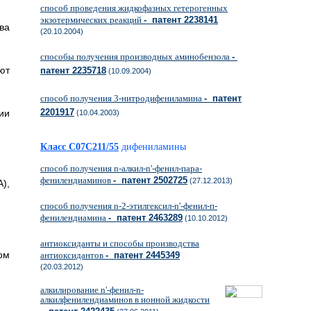
способ проведения жидкофазных гетерогенных
экзотермических реакций
- патент 2238141
ва
(20.10.2004)
способы получения производных аминобензола
-
ют
патент 2235718
(10.09.2004)
способ получения 3-нитродифениламина
- патент
2201917
ии
(10.04.2003)
Класс C07C211/55
дифениламины
способ получения n-алкил-n'-фенил-пара-
фенилендиаминов
- патент 2502725
(27.12.2013)
),
способ получения n-2-этилгексил-n'-фенил-п-
фенилендиамина
- патент 2463289
(10.10.2012)
антиоксиданты и способы производства
ом
антиоксидантов
- патент 2445349
(20.03.2012)
алкилирование n'-фенил-n-
алкилфенилендиаминов в ионной жидкости