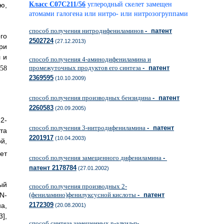
Класс C07C211/56
углеродный скелет замещен
ю,
атомами галогена или нитро- или нитрозогруппами
способ получения нитродифениламинов
- патент
го
2502724
(27.12.2013)
ри
 и
способ получения 4-аминодифениламина и
промежуточных продуктов его синтеза
- патент
2369595
(10.10.2009)
способ получения производных бензидина
- патент
2260583
(20.09.2005)
2-
способ получения 3-нитродифениламина
- патент
та
2201917
(10.04.2003)
й,
ет
способ получения замещенного дифениламина
-
патент 2178784
(27.01.2002)
ый
способ получения производных 2-
(фениламино)фенилуксусной кислоты
- патент
N-
2172309
а,
(20.08.2001)
],
способ синтеза замещенных n-алкил-п-