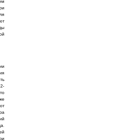
ем
ри
ля
ют
ды
ой
ии
ия
ть
2-
то
же
от
ра
ий
а.
ей
ри