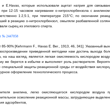
 и E.Havas, которые использовали ацетат натрия для связыван
 при 12-15 часовом нагревании o-нитрохлорбензола с анилином
етственно 1:2,5:1, при температуре 215°C; по окончании реакц
вший в реакцию о-нитрохлорбензол, омыляли разбавленной солян
али сырец из этилового спирта.
85-90% [Kehrmann F., Havas E. Ber., 1913, 46, 341]. Указанный вы
 воспроизведении приведенной методики нам достичь выхода бол
, на наш взгляд, является легкая окисляемость кислородом возду
му же берется в избытке и выполняет роль растворителя. Вероятн
 специальной защиты реакционной среды от воздействия кислоро
атурное оформление технологического процесса.
рителя анилина, легко окисляющегося кислородом воздуха п
ачительное осмоление реакционной массы, затрудняющее выделен
ния адсорбентов,