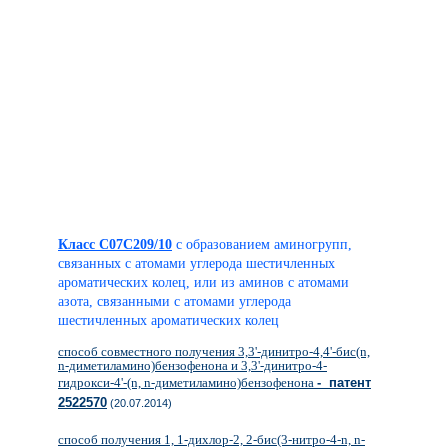
Класс C07C209/10
с образованием аминогрупп,
связанных с атомами углерода шестичленных
ароматических колец, или из аминов с атомами
азота, связанными с атомами углерода
шестичленных ароматических колец
способ совместного получения 3,3'-динитро-4,4'-бис(n,
n-диметиламино)бензофенона и 3,3'-динитро-4-
гидрокси-4'-(n, n-диметиламино)бензофенона
- патент
2522570
(20.07.2014)
способ получения 1, 1-дихлор-2, 2-бис(3-нитро-4-n, n-