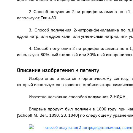
2. Способ получения 2-нитродифениламина по п.1, 
используют Твин-80.
3. Способ получения 2-нитродифениламина по п.1
едкий натр, или едкое кали, или углекислый натрий, или у
4. Способ получения 2-нитродифениламина по п.1,
используют 80%-ный этиловый или 80%-ный изопропиловы
Описание изобретения к патенту
Изобретение относится к органическому синтезу,
который используется в качестве стабилизатора химическо
Известно несколько способов получения 2-НДФА.
Впервые продукт был получен в 1890 году при на
[Schöpff M. Ber., 1890, 23, 1840] по следующему уравнени