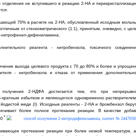
я отделения не вступившего в реакцию 2-HA и перекристаллизаци
тся:
ышающий 70% в расчете на 2-HA, обусловленный исходным мольн
отличным от стехиометрического (1:1), принятым, очевидно, с цел
2-нитрофенил-дифениламина;
лнительного реагента - нитробензола, токсичного соединени
ичение выхода целевого продукта с 70 до 80% и более и упрощен
рителя - нитробензола и отказа от применения дополнительно
ба получения 2-НДФА достигается тем, что при непрерывн
,5-кратным избытком и являющегося одновременно растворителем
 йодистой меди (I). Исходные реагенты - 2-HA и бромбензол берут
печивает более полное протекание реакции. В качестве добав
*
80
чивающее протекание реакции при более низкой температуре, а