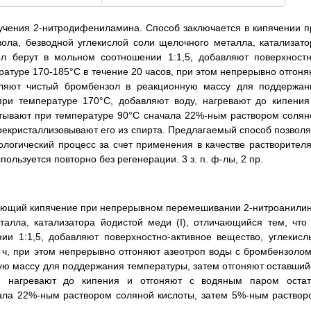
учения 2-нитродифениламина. Способ заключается в кипячении п
ла, безводной углекислой соли щелочного металла, катализато
ол берут в мольном соотношении 1:1,5, добавляют поверхностн
ратуре 170-185°C в течение 20 часов, при этом непрерывно отгоня
ляют чистый бромбензол в реакционную массу для поддержан
при температуре 170°С, добавляют воду, нагревают до кипения
атывают при температуре 90°C сначала 22%-ным раствором солян
рекристаллизовывают его из спирта. Предлагаемый способ позволя
логический процесс за счет применения в качестве растворителя
ользуется повторно без регенерации. 3 з. п. ф-лы, 2 пр.
ающий кипячение при непрерывном перемешивании 2-нитроанилин
алла, катализатора йодистой меди (I), отличающийся тем, что 
и 1:1,5, добавляют поверхностно-активное вещество, углекисл
0 ч, при этом непрерывно отгоняют азеотроп воды с бромбензолом
ую массу для поддержания температуры, затем отгоняют оставший
, нагревают до кипения и отгоняют с водяным паром остат
ала 22%-ным раствором соляной кислоты, затем 5%-ным раствор
.