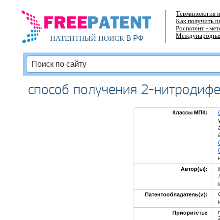
Терминология и
Как получить п
Роспатент - ме
Международная
В РФ
ПАТЕНТНЫЙ ПОИСК
способ получения 2-нитродиф
Классы МПК:
Автор(ы):
Патентообладатель(и):
Приоритеты: