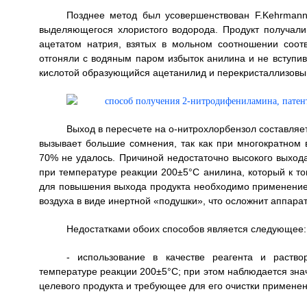
Позднее метод был усовершенствован F.Kehrmann
выделяющегося хлористого водорода. Продукт получали
ацетатом натрия, взятых в мольном соотношении соотв
отгоняли с водяным паром избыток анилина и не вступи
кислотой образующийся ацетанилид и перекристаллизовыв
Выход в пересчете на о-нитрохлорбензол составляет 
вызывает большие сомнения, так как при многократном
70% не удалось. Причиной недостаточно высокого выхода
при температуре реакции 200±5°C анилина, который к то
для повышения выхода продукта необходимо применение
воздуха в виде инертной «подушки», что осложнит аппар
Недостатками обоих способов является следующее:
- использование в качестве реагента и раство
температуре реакции 200±5°C; при этом наблюдается зн
целевого продукта и требующее для его очистки примене