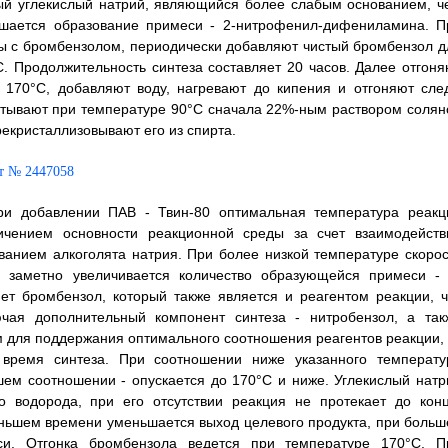
ый углекислый натрий, являющийся более слабым основанием, ч
ньшается образование примеси - 2-нитрофенил-дифениламина. П
ы с бромбензолом, периодически добавляют чистый бромбензол д
 Продолжительность синтеза составляет 20 часов. Далее отгоня
 170°C, добавляют воду, нагревают до кипения и отгоняют сле
атывают при температуре 90°C сначала 22%-ным раствором солян
екристаллизовывают его из спирта.
при добавлении ПАВ - Твин-80 оптимальная температура реакц
ичением основности реакционной среды за счет взаимодейств
ванием алкоголята натрия. При более низкой температуре скорос
е заметно увеличивается количество образующейся примеси - 
т бромбензол, который также является и реагентом реакции, ч
ючая дополнительный компонент синтеза - нитробензол, а так
м для поддержания оптимального соотношения реагентов реакции, 
 время синтеза. При соотношении ниже указанного температу
ем соотношении - опускается до 170°C и ниже. Углекислый натр
 водорода, при его отсутствии реакция не протекает до конц
еньшем времени уменьшается выход целевого продукта, при больш
си. Отгонка бромбензола ведется при температуре 170°C. П