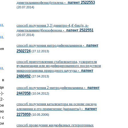
диметиламинофенил)этилена
- патент 2522553
(20.07.2014)
способ получения 3,3'-динитро-4,4'-бис(n, n-
диметиламино)бензофенона
- патент 2522551
(20.07.2014)
способ получения нитродифениламинов
- патент
ия
2502724
(27.12.2013)
способ приготовления стабилизатора, ускорителя
вулканизации или модифицированного посредством
микроорганизма природного каучука
- патент
2480492
(27.04.2013)
 в
де
способ получения 2-нитродифениламина
- патент
)-
2447058
(10.04.2012)
2-
способ получения катализатора на основе оксида
ое
алюминия и его применение (варианты)
- патент
ию
2275959
(10.05.2006)
 с
ри
способ проведения жидкофазных гетерогенных