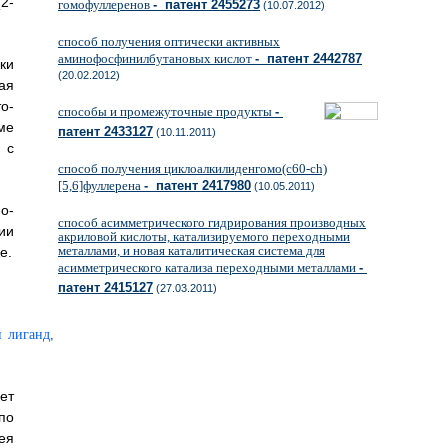
2-
гомофуллеренов
- патент 2455273
(10.07.2012)
способ получения оптически активных
аминофосфинилбутановых кислот
- патент 2442787
ки
(20.02.2012)
ая
о-
способы и промежуточные продукты
-
ме
патент 2433127
(10.11.2011)
 с
способ получения циклоалкилиденгомо(c60-ch)
[5,6]фуллерена
- патент 2417980
(10.05.2011)
о-
способ асимметрического гидрирования производных
ии
акриловой кислоты, катализируемого переходными
металлами, и новая каталитическая система для
е.
асимметрического катализа переходными металлами
-
патент 2415127
(27.03.2011)
ет
по
ея