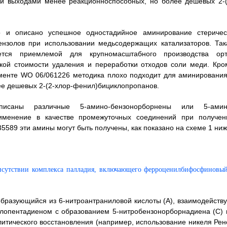
ми выходами менее реакционноспособных, но более дешевых 2-(
 и описано успешное одностадийное аминирование стеричес
ензолов при использовании медьсодержащих катализаторов. Так
тся приемлемой для крупномасштабного производства орт
кой стоимости удаления и переработки отходов соли меди. Кро
ументе WO 06/061226 методика плохо подходит для аминирования
е дешевых 2-(2-хлор-фенил)бициклопропанов.
саны различные 5-амино-бензонорборнены или 5-амин
именение в качестве промежуточных соединений при получен
589 эти амины могут быть получены, как показано на схеме 1 ниж
 образующийся из 6-нитроантраниловой кислоты (A), взаимодейству
иклопентадиеном с образованием 5-нитробензонорборнадиена (C) 
литического восстановления (например, использование никеля Рен