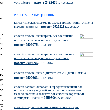
устройство
- патент 2422425
ак
(27.06.2011)
Класс B01J31/24
фосфины
во
каталитическая система процесса тримеризации этилена
в альфа-олефины
- патент 2525118
(10.08.2014)
ть
способ получения нитрильных соединений
я,
из этиленненасыщенных соединений
-
ие
патент 2509075
(10.03.2014)
в,
в,
способ получения нитрильных соединений
из этиленненасыщенных соединений
-
патент 2503656
(10.01.2014)
ть
способ получения n,n-диэтилокта-2,7-диен-1-амина
-
го
патент 2500663
(10.12.2013)
ем
ой
способ карбонилирования, предназначенный для
ве
производства уксусной кислоты с применением
металлических катализаторов с клешнеобразными
но
лигандами
- патент 2459800
(27.08.2012)
ля
WO
способ получения оптически активных спиро-