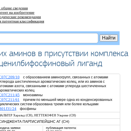
 общие сведения
атент на изобретение
тодические рекомендации
 патентная классификация
их аминов в присутствии комплекса
оценилбифосфиновый лиганд
C07C209/10
с образованием аминогрупп, связанных с атомами
углерода шестичленных ароматических колец, или из аминов с
атомами азота, связанными с атомами углерода шестичленных
ароматических колец
C07C211/45
моноамины
C07C211/61
причем по меньшей мере одна из конденсированных
циклических систем образована тремя или более кольцами
B01J31/24
фосфины
,
ВАЛЬТЕР Харальд (CH)
НЕТТЕКОФЕН Ульрике (CH)
СИНДЖЕНТА ПАРТИСИПЕЙШНС АГ (CH)
подача заявки:
публикация патента: