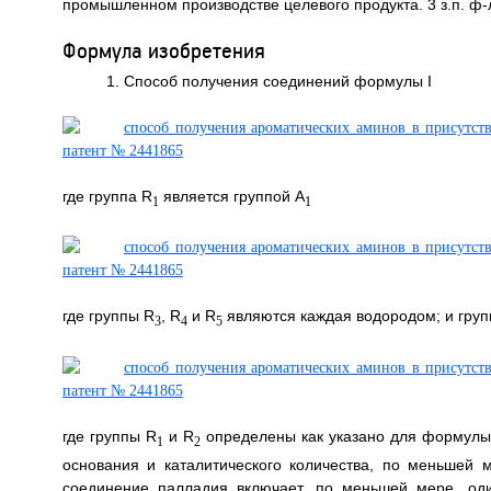
промышленном производстве целевого продукта. 3 з.п. ф-л
Формула изобретения
1. Способ получения соединений формулы I
где группа R
является группой А
1
1
где группы R
, R
и R
являются каждая водородом; и груп
3
4
5
где группы R
и R
определены как указано для формулы I
1
2
основания и каталитического количества, по меньшей 
соединение палладия включает, по меньшей мере, од