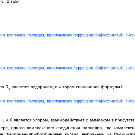
ы, 2 табл.
па R
является водородом; в котором соединение формулы II
2
, и X является хлором, взаимодействует с аммиаком в присутств
мере, одного комплексного соединения палладия, где комплексн
ин ферроценилбифосфиновый лиганд, выбранный из R(-)-ди-тре