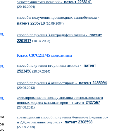
экзотермических реакций
- патент 2238141
(20.10.2004)
способы получения производных аминобензола
-
патент 2235718
(10.09.2004)
способ получения 3-нитродифениламина
- патент
2201917
(10.04.2003)
Класс C07C211/45
моноамины
способ получения вторичных аминов
- патент
2523456
(20.07.2014)
способ получения 4-аминостирола
- патент 2485094
(20.06.2013)
алкилирование по кольцу анилина с использованием
ионных жидких катализаторов
- патент 2427567
(27.08.2011)
ии
совмещенный способ получения 4-амино-2,6-динитро-
и 2,4,6-триаминотолуолов
- патент 2368598
ое
(27.09.2009)
т-