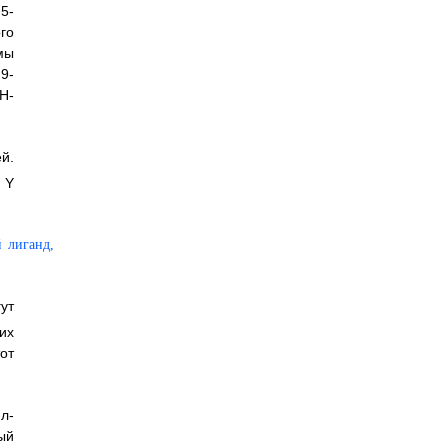
5-
го
мы
9-
H-
й.
 Y
ут
их
от
л-
ый