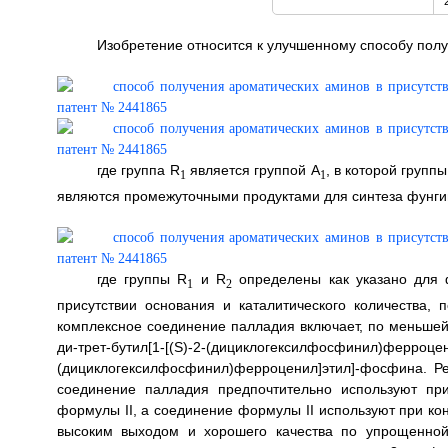
Изобретение относится к улучшенному способу пол
где группа R
является группой A
, в которой групп
1
1
являются промежуточными продуктами для синтеза фунгиц
где группы R
и R
определены как указано для 
1
2
присутствии основания и каталитического количества,
комплексное соединение палладия включает, по меньше
ди-тpeт-бyтил[1-[(S)-2-(дициклогексилфосфинил)фе
(дициклогексилфосфинил)ферроценил]этил]-фосфина. Р
соединение палладия предпочтительно используют пр
формулы II, а соединение формулы II используют при кон
высоким выходом и хорошего качества по упрощенной