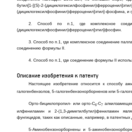
бутил[1-[(S)-2-(дициклогексилфосфинил)ферроц
(дициклогексилфосфинил)ферроценил]этил]-фосфина, и г
2. Способ по п.1, где комплексное соедине
(дициклогексилфосфинил)ферроценил]этил]фосфин.
3. Способ по п.1, где комплексное соединение палл
соединению формулы II.
4. Способ по п.1, где соединение формулы II исполь
Описание изобретения к патенту
Настоящее изобретение относится к способу ами
галогенбензолов, 5-галогенбензонорборненов или 5-гало
Орто-бициклопропил- или орто-C
-C
алкилзамещенн
6
7
илфениламин и 2-(1,3-диметилбутил)фениламин яв
фунгицидов, таких как описанные, например, в патентны
5-Аминобензонорборнены и 5-аминобензонорборнад