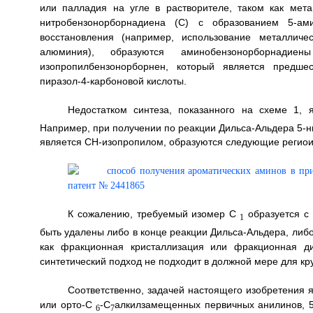
или палладия на угле в растворителе, таком как метан
нитробензонорборнадиена (C) с образованием 5-ами
восстановления (например, использование металличе
алюминия), образуются аминобензонорборнадие
изопропилбензонорборнен, который является предше
пиразол-4-карбоновой кислоты.
Недостатком синтеза, показанного на схеме 1,
Например, при получении по реакции Дильса-Альдера 5-н
является CH-изопропилом, образуются следующие регио
К сожалению, требуемый изомер C
образуется с 
1
быть удалены либо в конце реакции Дильса-Альдера, либ
как фракционная кристаллизация или фракционная ди
синтетический подход не подходит в должной мере для к
Соответственно, задачей настоящего изобретения 
или орто-C
-C
алкилзамещенных первичных анилинов, 
6
7