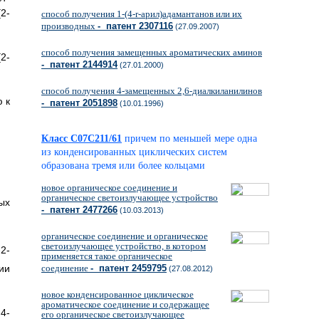
2-
способ получения 1-(4-r-арил)адамантанов или их
производных
- патент 2307116
(27.09.2007)
способ получения замещенных ароматических аминов
2-
- патент 2144914
(27.01.2000)
способ получения 4-замещенных 2,6-диалкиланилинов
 к
- патент 2051898
(10.01.1996)
Класс C07C211/61
причем по меньшей мере одна
из конденсированных циклических систем
образована тремя или более кольцами
новое органическое соединение и
органическое светоизлучающее устройство
ых
- патент 2477266
(10.03.2013)
органическое соединение и органическое
светоизлучающее устройство, в котором
2-
применяется такое органическое
ии
соединение
- патент 2459795
(27.08.2012)
новое конденсированное циклическое
ароматическое соединение и содержащее
4-
его органическое светоизлучающее