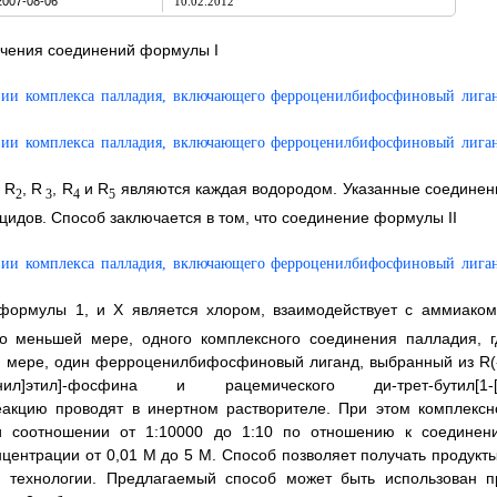
2007-08-06
10.02.2012
учения соединений формулы I
ы R
, R
, R
и R
являются каждая водородом. Указанные соединен
2
3
4
5
идов. Способ заключается в том, что соединение формулы II
формулы 1, и X является хлором, взаимодействует с аммиаком
 по меньшей мере, одного комплексного соединения палладия, г
й мере, один ферроценилбифосфиновый лиганд, выбранный из R(-
рроценил]этил]-фосфина и рацемического ди-трет-бутил[1-[
еакцию проводят в инертном растворителе. При этом комплексн
и соотношении от 1:10000 до 1:10 по отношению к соединен
центрации от 0,01 М до 5 М. Способ позволяет получать продукты
 технологии. Предлагаемый способ может быть использован п