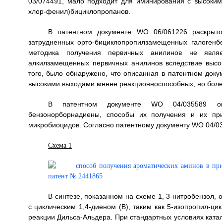
03/074491, мало подходит для иминирования с высоки
хлор-фенил)бициклопропанов.
В патентном документе WO 06/061226 раскрыто
затрудненных орто-бициклопропилзамещенных галогенб
методика получения первичных анилинов не являе
алкилзамещенных первичных анилинов вследствие высо
того, было обнаружено, что описанная в патентном док
высокими выходами менее реакционноспособных, но боле
В патентном документе WO 04/035589 опи
бензонорборнадиены, способы их получения и их пр
микробиоцидов. Согласно патентному документу WO 04/035
Схема 1
В синтезе, показанном на схеме 1, 3-нитробензол,
с циклическим 1,4-диеном (B), таким как 5-изопропил-ц
реакции Дильса-Альдера. При стандартных условиях ката