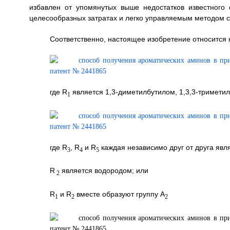
избавлен от упомянутых выше недостатков известного 
целесообразных затратах и легко управляемым методом с
Соответственно, настоящее изобретение относится 
где R
является 1,3-диметилбутилом, 1,3,3-триметил
1
где R
, R
и R
каждая независимо друг от друга явл
3
4
5
R
является водородом; или
2
R
и R
вместе образуют группу A
1
2
2