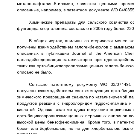
метано-нафталин-5-иламин, являются ценными проме
описанные, например, в патентном документе WO 04/0355
Химические препараты для сельского хозяйства о
фунгицида хлорталонила составило в 2005 году более 230
В общих чертах, анилины со стерически менее жес
получены взаимодействием галогенбензолов с аммиаком
описанных в публикации Journal of the American Che
палладийсодержащих катализаторов при одностадийном
таких как орто-бициклопропилзамещенных галогенбензол
описано не было.
Согласно патентному документу WO 03/074491 
получены взаимодействием соответствующих орто-бицик
химического превращения сначала по катализируемой па
продуктов реакции с гидрохлоридом гидроксиламина и
кислотой. Однако такая методика получения первичных
орто-бициклопропилзамещенных первичных анилинов всл
высокой цены бензофенонимина. Кроме того, в патент
бром- или йодбензолов, но не для хлорбензолов. Было