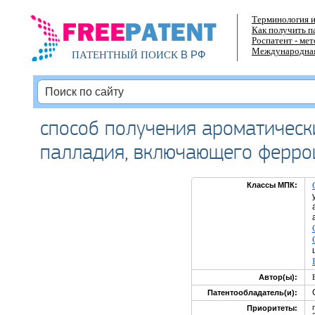
Терминология и
Как получить п
Роспатент - ме
Международная
В РФ
ПАТЕНТНЫЙ ПОИСК
способ получения ароматическ
палладия, включающего ферр
Классы МПК:
Автор(ы):
Патентообладатель(и):
Приоритеты: