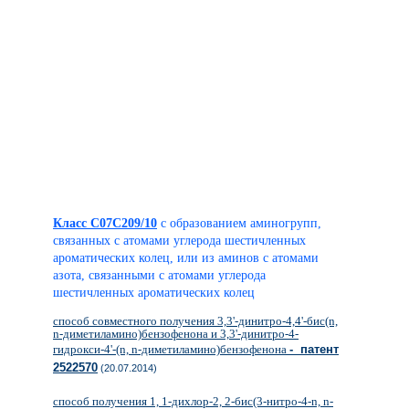
Класс C07C209/10
с образованием аминогрупп,
связанных с атомами углерода шестичленных
ароматических колец, или из аминов с атомами
азота, связанными с атомами углерода
шестичленных ароматических колец
способ совместного получения 3,3'-динитро-4,4'-бис(n,
n-диметиламино)бензофенона и 3,3'-динитро-4-
гидрокси-4'-(n, n-диметиламино)бензофенона
- патент
2522570
(20.07.2014)
способ получения 1, 1-дихлор-2, 2-бис(3-нитро-4-n, n-