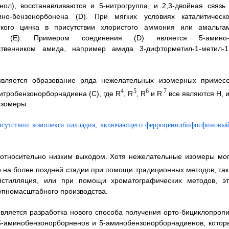
ол), восстанавливаются и 5-нитрогруппа, и 2,3-двойная связь 
но-бензонорбонена (D). При мягких условиях каталитическо
ского цинка в присутствии хлористого аммония или амальга
ны (E). Примером соединения (D) является 5-амино-
ственником амида, например амида 3-дифторметил-1-метил-1
 является образование ряда нежелательных изомерных примесе
4
5
6
7
итробензонорборнадиена (C), где R
, R
, R
и R
все являются Н, и
изомеры:
относительно низким выходом. Хотя нежелательные изомеры мог
о на более поздней стадии при помощи традиционных методов, так
стилляция, или при помощи хроматографических методов, эт
рупномасштабного производства.
является разработка нового способа получения орто-бициклопропи
5-аминобензонорборненов и 5-аминобензонорборнадиенов, котор