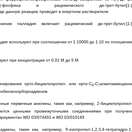
енил]этил]-фосфина и рацемического ди-трет-бутил[1-[
де данную реакцию проводят в инертном растворителе.
ние палладия включает рацемический ди-трет-бутил-[1-[
адия используют при соотношении от 1:10000 до 1:10 по отношению
зуют при концентрации от 0,01 М до 5 М.
нирования орто-бициклопропил- или орто-C
-C
алкилзамещенн
6
7
генбензонорборнадиенов.
ые первичные анилины, такие как, например, 2-бициклопропил-
ляются ценными промежуточными соединениями при получен
х документах WO 03/074491 и WO 03/010149.
иены, такие как, например, 9-изопропил-1,2,3,4-тетрагидро-1,