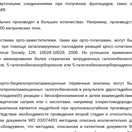
жуточными соединениями при получении фунгицидов, таких к
89.
бычно производят в больших количествах. Например, производст
00 метрических тонн.
ткими орто-заместителями, такие как орто-толиламин, могут бы
 при помощи катализируемых палладием реакций кросс-сочетани
mical Society, 128, 10028-10029, 2006. Но успешное применен
 аминировании более стерически затрудненных галогенбензоло
ов, 5-галогенбензонорборненов или 5-галогенбензонорборнадиено
орто-бициклопропилзамещенные первичные анилины могут бы
лопропилзамещенных галогенбензолов в результате двухстадийно
лладием(II) реакции с бензофенонимином и затем взаимодействи
 ацетатом натрия или с кислотами, например хлористоводородн
 анилинов является неудобной при крупномасштабном производст
едствие необходимости проведения второй стадии и относитель
ном документе WO 03/074491 методика описана исключительно д
 обнаружено, что методика, описанная в патентном документе 