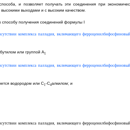
способа, и позволяет получать эти соединения при экономичес
 высокими выходами и с высоким качеством.
к способу получения соединений формулы I
бутилом или группой A
1
яется водородом или C
-C
алкилом; и
1
4