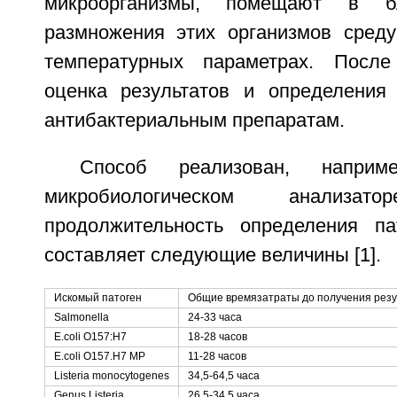
микроорганизмы, помещают в б
размножения этих организмов сред
температурных параметрах. После
оценка результатов и определения 
антибактериальным препаратам.
Способ реализован, наприм
микробиологическом анали
продолжительность определения па
составляет следующие величины [1].
Искомый патоген
Общие времязатраты до получения резу
Salmonella
24-33 часа
E.coli O157:H7
18-28 часов
E.coli O157.H7 MP
11-28 часов
Listeria monocytogenes
34,5-64,5 часа
Genus Listeria
26,5-34,5 часа