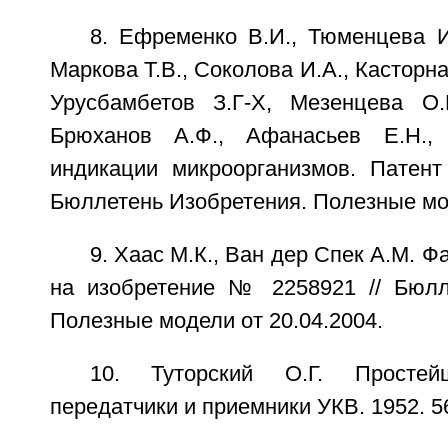
8. Ефременко В.И., Тюменцева И
Маркова Т.В., Соколова И.А., Касторна
Урусбамбетов З.Г-Х, Мезенцева О.
Брюханов А.Ф., Афанасьев Е.Н.,
индикации микроорганизмов. Патен
Бюллетень Изобретения. Полезные мод
9. Хаас М.К., Ван дер Спек A.M. 
на изобретение № 2258921 // Бюлл
Полезные модели от 20.04.2004.
10. Туторский О.Г. Простей
передатчики и приемники УКВ. 1952. 56