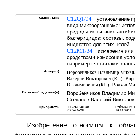
C12Q1/04
Классы МПК:
установление пр
вида микроорганизма; испо
сред для испытания антиби
бактерицидов; составы, со
индикатор для этих целей
C12M1/34
измерения или 
средствами измерения усло
например счетчиками колон
Автор(ы):
Воробейчиков Владимир Михай
,
Валерий Викторович (RU)
Воро
,
Владимирович (RU)
Волков Ми
Воробейчиков Владимир Ми
Патентообладатель(и):
Степанов Валерий Викторов
подача заявки:
публикация 
Приоритеты:
2009-05-28
10.01.2011
Изобретение относится к обла