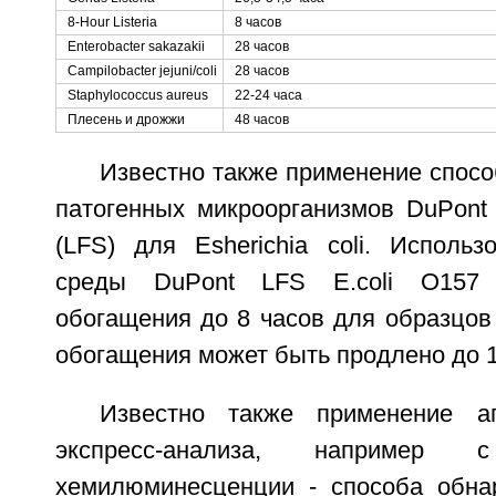
8-Hour Listeria
8 часов
Enterobacter sakazakii
28 часов
Campilobacter jejuni/coli
28 часов
Staphylococcus aureus
22-24 часа
Плесень и дрожжи
48 часов
Известно также применение спосо
патогенных микроорганизмов DuPont 
(LFS) для Esherichia coli. Использ
среды DuPont LFS E.coli O157
обогащения до 8 часов для образцов
обогащения может быть продлено до 18
Известно также применение а
экспресс-анализа, например с
хемилюминесценции - способа обна