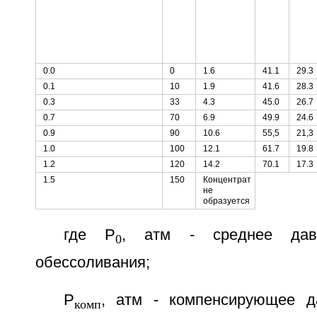
0.0
0
1.6
41.1
29.3
0.1
10
1.9
41.6
28.3
0.3
33
4.3
45.0
26.7
0.7
70
6.9
49.9
24.6
0.9
90
10.6
55,5
21,3
1.0
100
12.1
61.7
19.8
1.2
120
14.2
70.1
17.3
1.5
150
Концентрат
не
образуется
где Р
, атм - среднее дав
0
обессоливания;
Р
, атм - компенсирующее д
комп