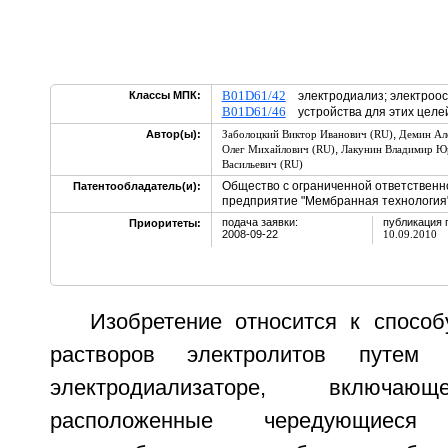
B01D61/42
Классы МПК:
электродиализ; электроо
B01D61/46
устройства для этих целе
,
Автор(ы):
Заболоцкий Виктор Иванович (RU)
Демин Але
,
Олег Михайлович (RU)
Лакунин Владимир Ю
Васильевич (RU)
Общество с ограниченной ответствен
Патентообладатель(и):
предприятие "Мембранная технология"
подача заявки:
публикация 
Приоритеты:
2008-09-22
10.09.2010
Изобретение относится к способ
растворов электролитов путем
электродиализаторе, включаю
расположенные чередующиеся к