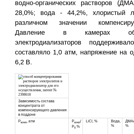
водно-органических растворов (ДМ
28,0%; вода - 44,2%, хлористый л
различном значении компенсир
Давление в камерах обе
электродиализаторов поддержива
составляло 1,0 атм, напряжение на 
6,2 В.
Зависимость состава
концентрата от
компенсирующего давления
в поддоне
Р
, атм
Р
/
LiCl, %
Вода,
ДМА
комп
комп
%
%
Р
%
0