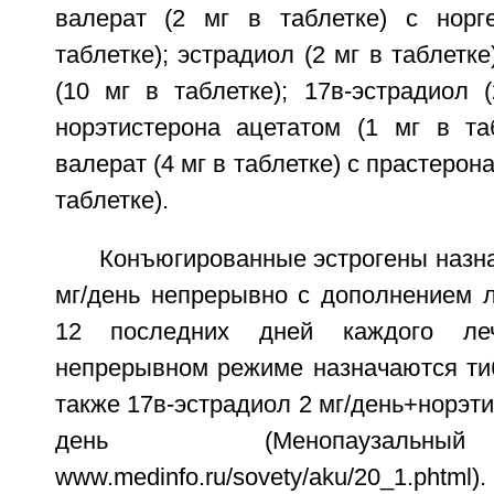
валерат (2 мг в таблетке) с норг
таблетке); эстрадиол (2 мг в таблетк
(10 мг в таблетке); 17в-эстрадиол 
норэтистерона ацетатом (1 мг в таб
валерат (4 мг в таблетке) с прастерон
таблетке).
Конъюгированные эстрогены назна
мг/день непрерывно с дополнением л
12 последних дней каждого ле
непрерывном режиме назначаются тиб
также 17в-эстрадиол 2 мг/день+норэти
день (Менопаузальн
www.medinfo.ru/sovety/aku/20_1.phtml).