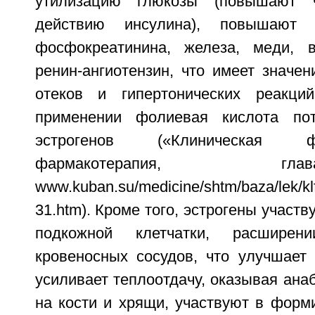
утилизацию глюкозы (повышают ч
действию инсулина), повышают
фосфокреатинина, железа, меди, 
ренин-ангиотензин, что имеет значе
отеков и гипертонических реакци
применении фолиевая кислота пот
эстрогенов («Клиническая 
фармакотерапия, 
www.kuban.su/medicine/shtm/baza/lek/kl
31.htm). Кроме того, эстрогены участ
подкожной клетчатки, расширени
кровеносных сосудов, что улучшает
усиливает теплоотдачу, оказывая ана
на кости и хрящи, участвуют в форм