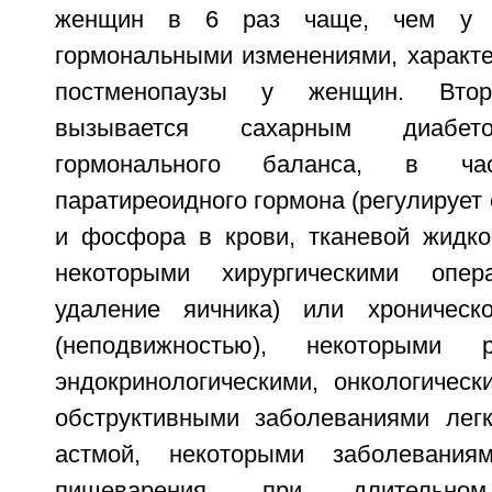
женщин в 6 раз чаще, чем у м
гормональными изменениями, характ
постменопаузы у женщин. Втор
вызывается сахарным диабет
гормонального баланса, в час
паратиреоидного гормона (регулирует
и фосфора в крови, тканевой жидкос
некоторыми хирургическими опер
удаление яичника) или хроническ
(неподвижностью), некоторыми ре
эндокринологическими, онкологическ
обструктивными заболеваниями лег
астмой, некоторыми заболевания
пищеварения, при длительн