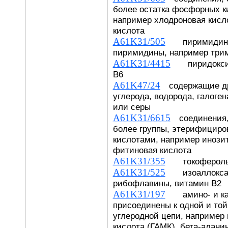
более остатка фосфорных к
например хлодроновая кисл
кислота
A61K31/505
пиримидины;
пиримидины, например три
A61K31/4415
пиридоксин,
В6
A61K47/24
содержащие дру
углерода, водорода, галоген
или серы
A61K31/6615
соединения,
более группы, этерифицир
кислотами, например инози
фитиновая кислота
A61K31/355
токоферолы, 
A61K31/525
изоаллоксаз
рибофлавины, витамин B2
A61K31/197
амино- и кар
присоединены к одной и той
углеродной цепи, например
кислота (ГАМК), бета-аланин