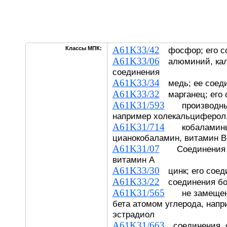
A61K33/42
Классы МПК:
фосфор; его с
A61K33/06
алюминий, каль
соединения
A61K33/34
медь; ее соед
A61K33/32
марганец; его 
A61K31/593
производные 
например холекальциферол
A61K31/714
кобаламины,
цианокобаламин, витамин В
A61K31/07
Соединения ре
витамин A
A61K33/30
цинк; его соед
A61K33/22
соединения бо
A61K31/565
не замещенны
бета атомом углерода, напр
эстрадиол
A61K31/663
соединения, 