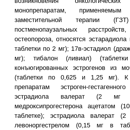
возникновения онкологическ
монопрепаратам, применяемым
заместительной терапии (ГЗ
постменопаузальных расстройс
остеопороза, относятся эстарадиола
таблетки по 2 мг); 17в-эстадиол (дра
мг); тибалон (ливиал) (таблетк
конъюгированных эстрогенов из м
(таблетки по 0,625 и 1,25 мг). К
препаратам эстроген-гестагенно
эстрадиола валерат (2 мг
медроксипрогестерона ацетатом (
таблетке); эстрадиола валерат (2
левоноргестрелом (0,15 мг в табл