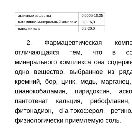
активные вещества
0,0005-10,35
витаминно-минеральный комплекс
3,0-16,0
наполнитель
0,2-20,0
2. Фармацевтическая ком
отличающаяся тем, что в сос
минерального комплекса она содержи
одно вещество, выбранное из ряда
кремний, бор, цинк, медь, марганец
цианокобаламин, пиридоксин, аско
пантотенат кальция, рибофлавин,
фитонадион, d-a-токоферол, ретин
физиологически приемлемую соль.