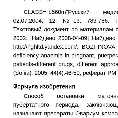
CLASS="b560m"Русский меди
02.07.2004, 12, №13, 783-786. 
Текстовый документ по материалам с
2002. [Найдено 2008-04-09] Найдено
http://hghltd.yandex.com/. BOZHINOVA 
deficiency anaemia in pregnant, puerper
patients-different drugs, different app
(Sofiia). 2005; 44(4):46-50, реферат PM
Формула изобретения
Способ остановки маточн
пубертатного периода, заключаю
назначают препараты Овариум компо