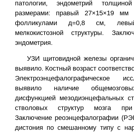
патологии, эндометрий толщин
размерами: правый 27×15×19 мм 
фолликулами д=0,8 см, лев
мелкокистозной структуры. Заключ
эндометрия.
УЗИ щитовидной железы органич
выявило. Костный возраст соответство
Электроэнцефалографическое ис
выявило наличие общемозгов
дисфункцией мезодиэнцефальных ст
стволовых структур мозга при 
Заключение реоэнцефалографии (РЭГ)
дистония по смешанному типу с на