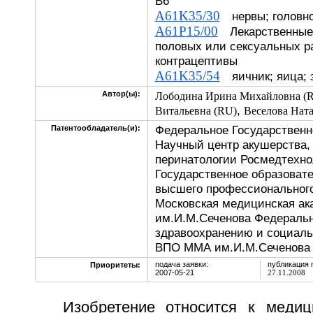
В6
A61K35/30
нервы; головно
A61P15/00
Лекарственные 
половых или сексуальных р
контрацептивы
A61K35/54
яичник; яица; 
Автор(ы):
Лободина Ирина Михайловна (
,
Витальевна (RU)
Веселова Нат
Федеральное Государственн
Патентообладатель(и):
Научный центр акушерства, 
перинатологии Росмедтехно
Государственное образоват
высшего профессионального
Московская медицинская ак
им.И.М.Сеченова Федерально
здравоохранению и социаль
ВПО ММА им.И.М.Сеченова 
подача заявки:
публикация 
Приоритеты:
2007-05-21
27.11.2008
Изобретение относится к медиц