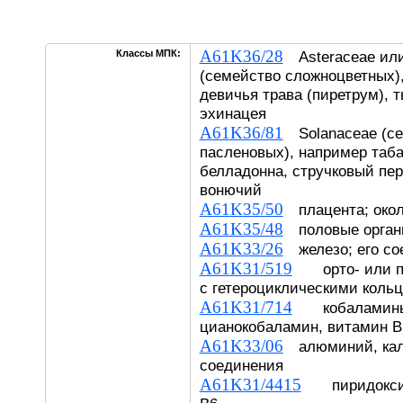
A61K36/28
Классы МПК:
Asteraceae или
(семейство сложноцветных)
девичья трава (пиретрум), 
эхинацея
A61K36/81
Solanaceae (с
пасленовых), например табак
белладонна, стручковый пе
вонючий
A61K35/50
плацента; окол
A61K35/48
половые орган
A61K33/26
железо; его со
A61K31/519
орто- или пе
с гетероциклическими коль
A61K31/714
кобаламины,
цианокобаламин, витамин В
A61K33/06
алюминий, каль
соединения
A61K31/4415
пиридоксин,