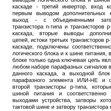
выводом логического блока и шиной
каскаде - третий инвертор, вход к
первым выводом дополнительных 
выход - с объединенными затв
транзистора n-типа и транзисторов 
каскада, вторые выводы дополни
цепей, истоки третьих транзисторов p-
каскаде, подключены соответствен
логического блока и к шине питания, 
блоке только одна ключевая цепь явл
любом наборе парафазных сигналов 
данного каскада, а выходной бло
парафазного элемента ИЛИ-НЕ и 
второй транзисторы p-типа, котор
шиной питания и соответственно
выходами устройства, затворы кот
тактовой шине и затвору транзистора 