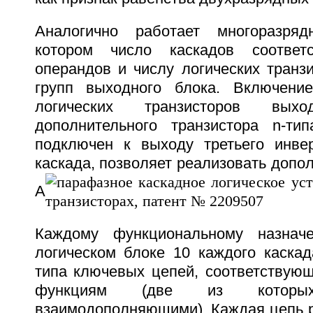
Аналогично работает многоразряд
котором число каскадов соответс
операндов и числу логических транз
групп выходного блока. Включени
логических транзисторов вы
дополнительного транзистора n-тип
подключен к выходу третьего инве
каскада, позволяет реализовать доп
А
Каждому функциональному назнач
логическом блоке 10 каждого каскад
типа ключевых цепей, соответствующ
функциям (две из котор
взаимодополняющими). Каждая цепь р