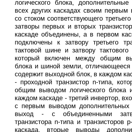
логического блока, дополнительны
всех других каскадах своим первым
со стоком соответствующего третьего 
затворы первых и вторых транзистор
каскаде объединены, а в первом кас
подключены к затвору третьего тра
тактовой шине и затвору тактового 
который включен между общим вы
блока и шиной земли, отличающееся 
содержит выходной блок, в каждом кас
- проходной транзистор n-типа, кот
общим выводом логического блока 
каждом каскаде - третий инвертор, вх
с первым выводом дополнительных 
выход - с объединенными затв
транзистора n-типа и транзисторов 
каскада, вторые выводы дополни