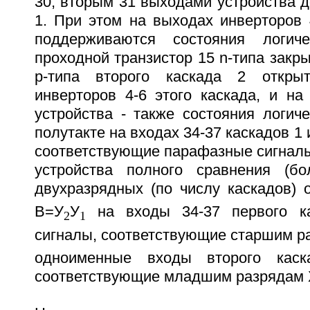
30, вторым 31 выходами устройства д
1. При этом на выходах инверторов 
поддерживаются состояния логич
проходной транзистор 15 n-типа закры
p-типа второго каскада 2 откр
инверторов 4-6 этого каскада, и на
устройства - также состояния логич
полутакте на входах 34-37 каскадов 1
соответствующие парафазные сигналы
устройства полного сравнения (бо
двухразрядных (по числу каскадов)
В=У
У
на входы 34-37 первого к
2
1
сигналы, соответствующие старшим р
одноименные входы второго каск
соответствующие младшим разрядам 