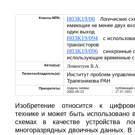
H03K19/00
Классы МПК:
Логические схе
имеющие не менее двух вхо
один выход
H03K19/094
с использова
транзисторов
H03K19/096
синхронные с
использующие временные с
Автор(ы):
Лементуев В.А.
Институт проблем управлени
Патентообладатель(и):
Трапезникова РАН
подача заявки:
публикация 
Приоритеты:
2002-05-13
27.07.2003
Изобретение относится к цифров
технике и может быть использовано 
схемах в качестве устройства лог
многоразрядных двоичных данных. В 