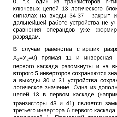
0, т.к. один из транзисторов n-т
ключевых цепей 13 логического бло
сигналах на входы 34-37 - закрыт и
дальнейшей работе устройства не уча
сравнения операндов уже формир
разрядам.
В случае равенства старших разр
Х
=У
=0) прямая 11 и инверсная
2
2
первого каскада разомкнуты и на в
второго 5 инверторов сохраняются зна
а выходы 30 и 31 устройства сохра
логическое значение. Одна из допол
цепей 13 в первом каскаде (напри
транзисторы 43 и 41) является зам
третьего инвертора 6 первого каскада