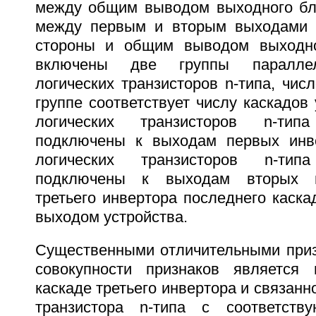
между общим выводом выходного бл
между первым и вторым выходами у
стороны и общим выводом выходно
включены две группы параллел
логических транзисторов n-типа, чис
группе соответствует числу каскадов 
логических транзисторов n-ти
подключены к выходам первых инве
логических транзисторов n-ти
подключены к выходам вторых и
третьего инвертора последнего каска
выходом устройства.
Существенными отличительными приз
совокупности признаков является
каскаде третьего инвертора и связанн
транзистора n-типа с соответст