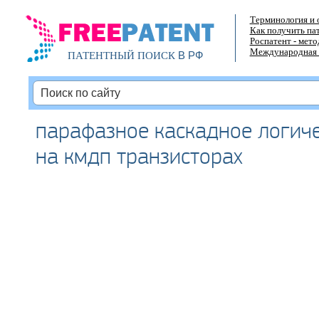
Терминология и 
Как получить па
Роспатент - мет
Международная 
В РФ
ПАТЕНТНЫЙ ПОИСК
парафазное каскадное логиче
на кмдп транзисторах