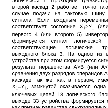
логической 1. Проходной транзисто
второй каскад 2 работает точно так
случае подачи на тактовую шину 
сигнала. Если входным переменны
соответствует состояние X
>У
(ил
1
1
первого 4 (или второго 5) инвертор
формируется сигнал логической
соответствующие логические тр
выходного блока 3. На одном из 
устройства при этом формируется сигн
результат неравенства А>В (или А<
сравнения двух разрядов операндов А 
каскаде так же, как в первом, име
X
=Y
, замкнутой оказывается одна
1
1
ключевых цепей 13 логического бло
выходе 33 устройства формируется с
как признак равенства двухразрядных