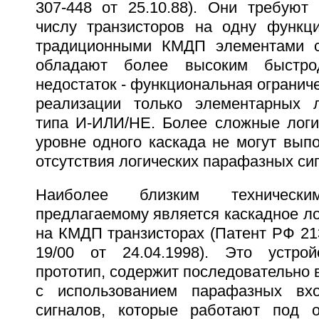
307-448 от 25.10.88). Они требуют
числу транзисторов на одну функц
традиционными КМДП элементами ст
обладают более высоким быстро
недостаток - функциональная огранич
реализации только элементарных л
типа И-ИЛИ/НЕ. Более сложные логи
уровне одного каскада не могут вып
отсутствия логических парафазных си
Наиболее близким техничес
предлагаемому является каскадное ло
на КМДП транзисторах (Патент РФ 213
19/00 от 24.04.1998). Это устрой
прототип, содержит последовательно
с использованием парафазных вх
сигналов, которые работают под