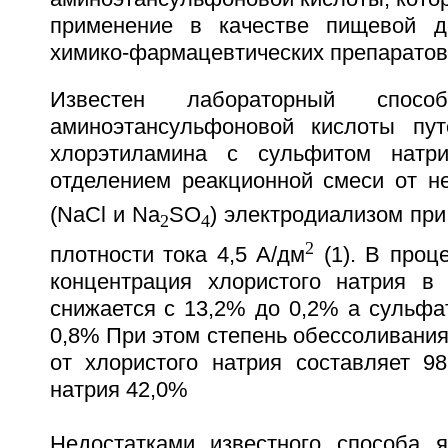
применение в качестве пищевой д
химико-фармацевтических препаратов 
Известен лабораторный спос
аминоэтансульфоновой кислоты пут
хлорэтиламина с сульфитом натр
отделением реакционной смеси от не
(NaCl и Na
SO
) электродиализом при
2
4
2
плотности тока 4,5 А/дм
(1). В проц
концентрация хлористого натрия в
снижается с 13,2% до 0,2% а сульфа
0,8% При этом степень обессоливани
от хлористого натрия составляет 9
натрия 42,0%
Недостатками известного способа 