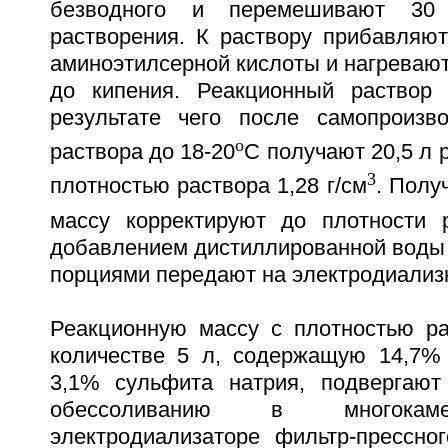
безводного и перемешивают 30
растворения. К раствору прибавляют
аминоэтилсерной кислоты и нагреваю
до кипения. Реакционный раствор 
результате чего после самопроизв
o
раствора до 18-20
C получают 20,5 л 
3
плотностью раствора 1,28 г/см
. Полу
массу корректируют до плотности р
добавлением дистиллированной воды в
порциями передают на электродиализ
Реакционную массу с плотностью ра
количестве 5 л, содержащую 14,7%
3,1% сульфита натрия, подвергают
обессоливанию в многокам
электродиализаторе фильтр-прессног