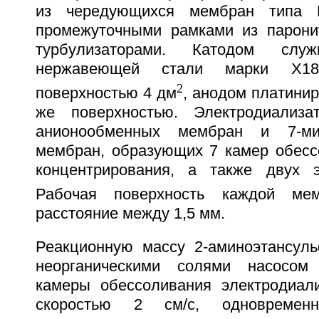
из чередующихся мембран типа
промежуточными рамками из парони
турбулизаторами. Катодом слу
нержавеющей стали марки Х1
2
поверхностью 4 дм
, анодом платинир
же поверхностью. Электродиализ
анионообменных мембран и 7-ми
мембран, образующих 7 камер обесс
концентрирования, а также двух э
Рабочая поверхность каждой м
расстояние между 1,5 мм.
Реакционную массу 2-аминоэтансул
неорганическими солями насосом
камеры обессоливания электродиал
скоростью 2 см/с, одновремен