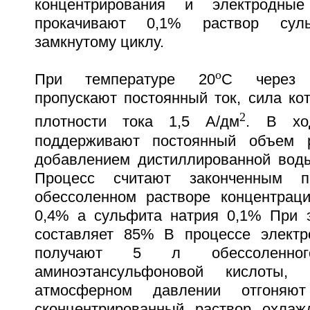
концентрирования и электродны
прокачивают 0,1% раствор сул
замкнутому циклу.
o
При температуре 20
C через э
пропускают постоянный ток, сила кот
2
плотности тока 1,5 А/дм
. В ход
поддерживают постоянный объем 
добавлением дистиллированной воды
Процесс считают законченным 
обессоленном растворе концентрац
0,4% а сульфита натрия 0,1% При 
составляет 85% В процессе электр
получают 5 л обессоленно
аминоэтансульфоновой кислоты,
атмосферном давлении отгон
сконцентрированный раствор охлаж