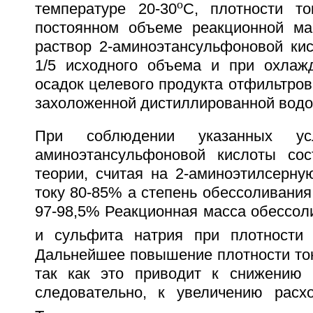
o
температуре 20-30
C, плотности то
постоянном объеме реакционной ма
раствор 2-аминоэтансульфоновой ки
1/5 исходного объема и при охлаж
осадок целевого продукта отфильтро
захоложенной дистиллированной водо
При соблюдении указанных у
аминоэтансульфоновой кислоты сос
теории, считая на 2-аминоэтилсерну
току 80-85% а степень обессоливания
97-98,5% Реакционная масса обессол
и сульфита натрия при плотности 
Дальнейшее повышение плотности ток
так как это приводит к снижению 
следовательно, к увеличению расхо