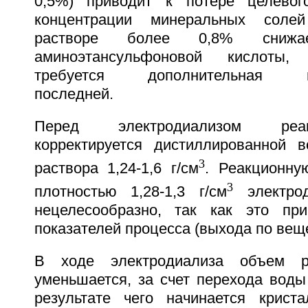
0,5%) приводит к потере целевог
концентрации минеральных соле
растворе более 0,8% снижа
аминоэтансульфоновой кислоты,
требуется дополнительная пер
последней.
Перед электродиализом реа
корректируется дистиллированной 
3
раствора 1,24-1,6 г/см
. Реакционну
3
плотностью 1,28-1,3 г/см
электрод
нецелесообразно, так как это пр
показателей процесса (выхода по веще
В ходе электродиализа объем р
уменьшается, за счет перехода воды
результате чего начинается крист