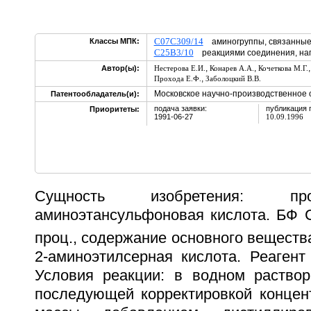
C07C309/14
Классы МПК:
аминогруппы, связанные 
C25B3/10
реакциями соединения, на
,
,
Автор(ы):
Нестерова Е.И.
Конарев А.А.
Кочеткова М.Г.
,
Прохода Е.Ф.
Заболоцкий В.В.
Московское научно-производственное
Патентообладатель(и):
подача заявки:
публикация 
Приоритеты:
1991-06-27
10.09.1996
Cущность изобретения: 
аминоэтансульфоновая кислота. БФ 
проц., содержание основного вещества
2-аминоэтилсерная кислота. Реагент
Условия реакции: в водном раствор
последующей корректировкой концен