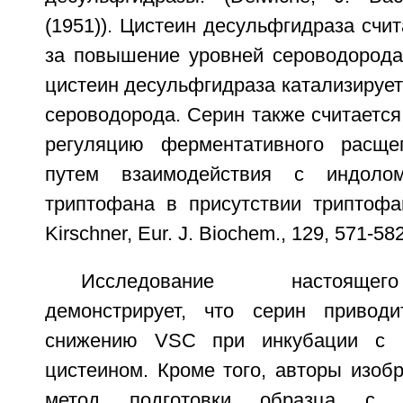
(1951)). Цистеин десульфгидраза счит
за повышение уровней сероводорода,
цистеин десульфгидраза катализирует
сероводорода. Серин также считаетс
регуляцию ферментативного расще
путем взаимодействия с индоло
триптофана в присутствии триптофа
Kirschner, Eur. J. Biochem., 129, 571-582
Исследование настоящег
демонстрирует, что серин приводи
снижению VSC при инкубации с 
цистеином. Кроме того, авторы изоб
метод подготовки образца с 