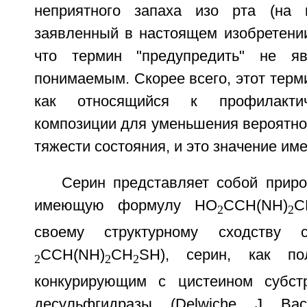
неприятного запаха изо рта (на 
заявленный в настоящем изобретении
что термин "предупредить" не яв
понимаемым. Скорее всего, этот терм
как относящийся к профилакти
композиции для уменьшения вероятно
тяжести состояния, и это значение име
Серин представляет собой приро
имеющую формулу HO
CCH(NH)
C
2
2
своему структурному сходству
CCH(NH)
CH
SH), серин, как пол
2
2
2
конкурирующим с цистеином субст
десульфгидразы. (Delwiche, J. Bact