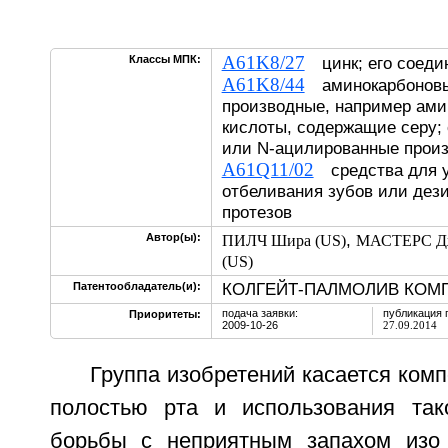
A61K8/27
Классы МПК:
цинк; его соеди
A61K8/44
аминокарбоновы
производные, например ами
кислоты, содержащие серу;
или N-ацилированные прои
A61Q11/02
средства для у
отбеливания зубов или дез
протезов
,
Автор(ы):
ПИЛЧ Шира (US)
МАСТЕРС Дж
(US)
КОЛГЕЙТ-ПАЛМОЛИВ КОМП
Патентообладатель(и):
подача заявки:
публикация 
Приоритеты:
2009-10-26
27.09.2014
Группа изобретений касается комп
полостью рта и использования так
борьбы с неприятным запахом изо 