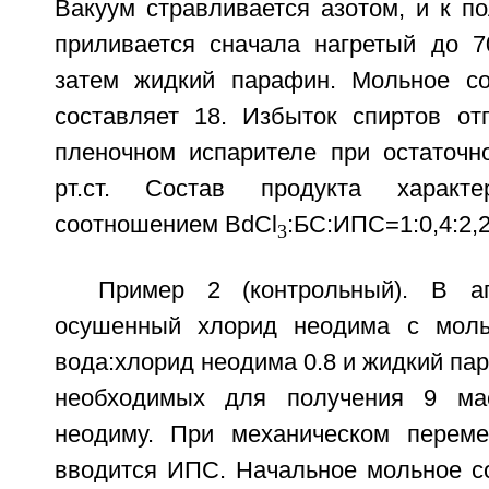
Вакуум стравливается азотом, и к п
приливается сначала нагретый до 7
затем жидкий парафин. Мольное с
составляет 18. Избыток спиртов отг
пленочном испарителе при остаточ
рт.ст. Состав продукта характе
соотношением BdСl
:БС:ИПС=1:0,4:2,2
3
Пример 2 (контрольный). В ап
осушенный хлорид неодима с мол
вода:хлорид неодима 0.8 и жидкий пар
необходимых для получения 9 ма
неодиму. При механическом перем
вводится ИПС. Начальное мольное 