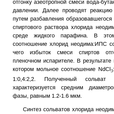
отгонку азеотропной смеси вода-бут
давлении. Далее проводят реакцию
путем разбавления образовавшегося 
спиртового раствора хлорида неоди
среде жидкого парафина. В это
соотношение хлорид неодима:ИПС со
чего избыток смеси спиртов отг
пленочном испарителе. В результате 
котором мольное соотношение NdCl
3
1:0,4:2,2. Полученный сольват
характеризуется средним диаметр
фазы, равным 1.2-1.6 мкм.
Синтез сольватов хлорида неоди