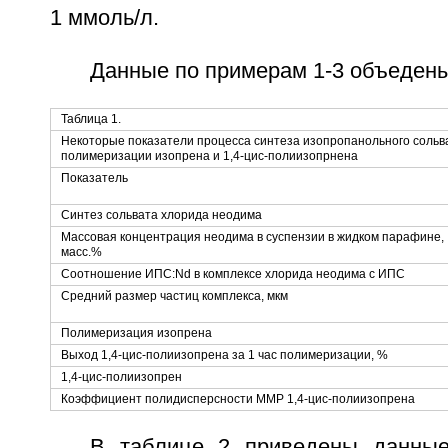
1 ммоль/л.
Данные по примерам 1-3 объедены
Таблица 1.
Некоторые показатели процесса синтеза изопропанольного сольв
полимеризации изопрена и 1,4-цис-полиизопрнена
Показатель
Синтез сольвата хлорида неодима
Массовая концентрация неодима в суспензии в жидком парафине,
масс.%
Соотношение ИПС:Nd в комплексе хлорида неодима с ИПС
Средний размер частиц комплекса, мкм
Полимеризация изопрена
Выход 1,4-цис-полиизопрена за 1 час полимеризации, %
1,4-цис-полиизопрен
Коэффициент полидисперсности ММР 1,4-цис-полиизопрена
В таблице 2 приведены данные