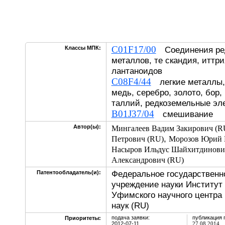
C01F17/00
Классы МПК:
Соединения ре
металлов, те скандия, иттри
лантаноидов
C08F4/44
легкие металлы, 
медь, серебро, золото, бор,
таллий, редкоземельные эл
B01J37/04
смешивание
Автор(ы):
Мингалеев Вадим Закирович (R
,
Петрович (RU)
Морозов Юрий 
Насыров Ильдус Шайхитдинови
Александрович (RU)
Федеральное государственн
Патентообладатель(и):
учреждение науки Институт
Уфимского научного центра
наук (RU)
подача заявки:
публикация 
Приоритеты:
2012-07-11
27.08.2014