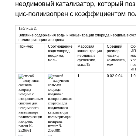
неодимовый катализатор, который позв
цис-полиизопрен с коэффициентом пол
Таблица 2.
Влияние содержания воды и концентрации хлорида неодима в сусп
полимеризацию изопрена
При-мер
Соотношение
Массовая
Средний
Со
вода:хлорид
концентрация
размер
ИП
неодима,
неодима в
частиц
ко
моль
суспензии,
комплекса,
хл
масс.%
мкм
не
ИП
1
0.02-0.04
1.9