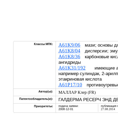
A61K9/06
Классы МПК:
мази; основы дл
A61K8/04
дисперсии; эму
A61K8/36
карбоновые кисл
ангидриды
A61K31/192
имеющие аро
например сулиндак, 2-арил
этакриновая кислота
A61P17/10
противоугревые
Автор(ы):
МАЛЛАР Клер (FR)
ГАЛДЕРМА РЕСЕРЧ ЭНД Д
Патентообладатель(и):
подача заявки:
публикация 
Приоритеты:
2008-12-01
27.08.2014