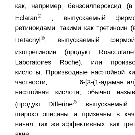
как, например, бензоилпероксид (в 
®
Eclaran
, выпускаемый фирмой
ретиноидами, такими как третиноин (в
®
Retacnyl
, выпускаемый фирмо
изотретиноин (продукт Roaccutane
Laboratoires Roche), или произ
кислоты. Производные нафтойной кис
частности, 6-[3-(1-адамантил)-4
нафтойная кислота, обычно назы
®
(продукт Differine
, выпускаемый 
широко описаны и признаны в кач
начал, так же эффективных, как тре
акне.